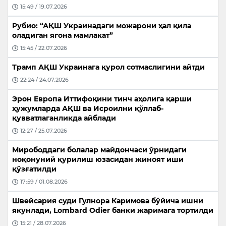
15:49 / 19.07.2026
Рубио: “АҚШ Украинадаги можарони ҳал қила
оладиган ягона мамлакат”
15:45 / 22.07.2026
Трамп АҚШ Украинага қурол сотмаслигини айтди
22:24 / 24.07.2026
Эрон Европа Иттифоқини тинч аҳолига қарши
ҳужумларда АҚШ ва Исроилни қўллаб-
қувватлаганликда айблади
12:27 / 25.07.2026
Мирободдаги болалар майдончаси ўрнидаги
ноқонуний қурилиш юзасидан жиноят иши
қўзғатилди
17:59 / 01.08.2026
Швейсария суди Гулнора Каримова бўйича ишни
якунлади, Lombard Odier банки жаримага тортилди
15:21 / 28.07.2026