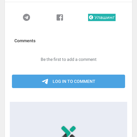
Улашинг