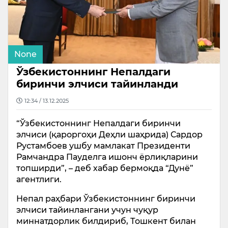
None
Ўзбекистоннинг Непалдаги
биринчи элчиси тайинланди
12:34 / 13.12.2025
“Ўзбекистоннинг Непалдаги биринчи
элчиси (қароргоҳи Деҳли шаҳрида) Сардор
Рустамбоев ушбу мамлакат Президенти
Рамчандра Пауделга ишонч ёрлиқларини
топширди”, – деб хабар бермоқда “Дунё”
агентлиги.
Непал раҳбари Ўзбекистоннинг биринчи
элчиси тайинлангани учун чуқур
миннатдорлик билдириб, Тошкент билан