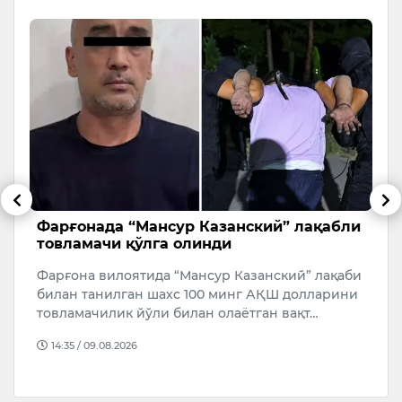
Фарғонада “Мансур Казанский” лақабли
Т
товламачи қўлга олинди
а
м
Фарғона вилоятида “Мансур Казанский” лақаби
7
билан танилган шахс 100 минг АҚШ долларини
т
товламачилик йўли билан олаётган вақт…
Ч
14:35 / 09.08.2026
т