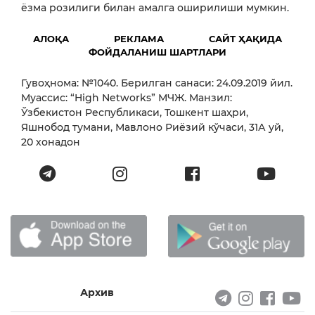
ёзма розилиги билан амалга оширилиши мумкин.
АЛОҚА
РЕКЛАМА
САЙТ ҲАҚИДА
ФОЙДАЛАНИШ ШАРТЛАРИ
Гувоҳнома: №1040. Берилган санаси: 24.09.2019 йил.
Муассис: “High Networks” МЧЖ. Манзил:
Ўзбекистон Республикаси, Тошкент шаҳри,
Яшнобод тумани, Мавлоно Риёзий кўчаси, 31А уй,
20 хонадон
Архив