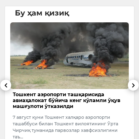
Бу ҳам қизиқ
Тошкент аэропорти ташқарисида
С
авиаҳалокат бўйича кенг кўламли ўқув
ҳ
машғулоти ўтказилди
м
7 август куни Тошкент халқаро аэропорти
7
ташаббуси билан Тошкент вилоятининг Ўрта
м
Чирчиқ туманида парвозлар хавфсизлигини
П
таъ…
К