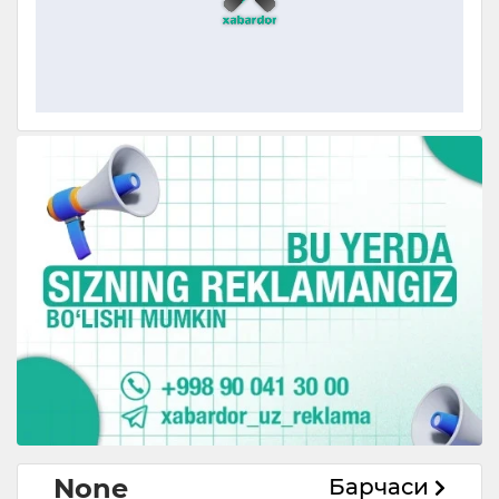
None
Барчаси