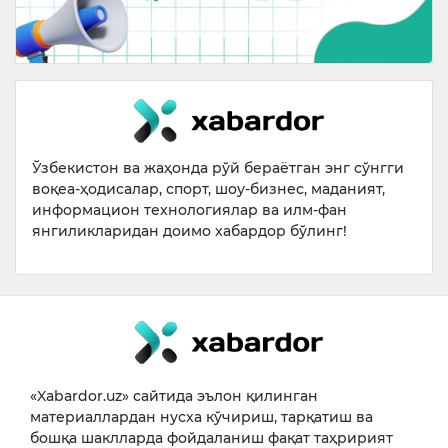
Ўзбекистон ва жаҳонда рўй бераётган энг сўнгги
воқеа-ҳодисалар, спорт, шоу-бизнес, маданият,
информацион технологиялар ва илм-фан
янгиликларидан доимо хабардор бўлинг!
«Xabardor.uz» сайтида эълон қилинган
материаллардан нусха кўчириш, тарқатиш ва
бошқа шаклларда фойдаланиш фақат таҳририят