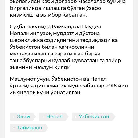
экологияси каби долзарб масалалар бўйича
биргаликда ишлашга бўлган ўзаро
қизиқишга эътибор қаратган.
Суҳбат якунида Рамчандра Паудел
Непалнинг узоқ муддатли дўстона
шерикликка содиқлигини тасдиқлади ва
Ўзбекистон билан ҳамкорликни
мустаҳкамлашга қаратилган барча
ташаббусларни қўллаб-қувватлашга тайёр
эканини маълум қилди.
Маълумот учун, Ўзбекистон ва Непал
ўртасида дипломатик муносабатлар 2018 йил
26 январь куни ўрнатилган.
Элчи
Непал
Ўзбекистон
Тайинлов