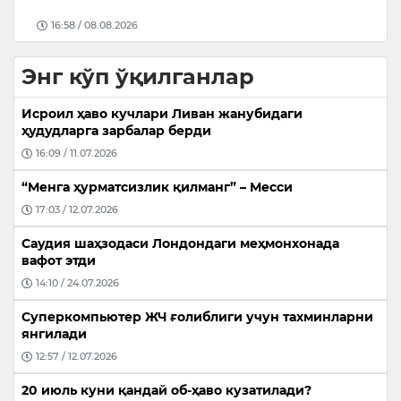
16:58 / 08.08.2026
Энг кўп ўқилганлар
Исроил ҳаво кучлари Ливан жанубидаги
ҳудудларга зарбалар берди
16:09 / 11.07.2026
“Менга ҳурматсизлик қилманг” – Месси
17:03 / 12.07.2026
Саудия шаҳзодаси Лондондаги меҳмонхонада
вафот этди
14:10 / 24.07.2026
Суперкомпьютер ЖЧ ғолиблиги учун тахминларни
янгилади
12:57 / 12.07.2026
20 июль куни қандай об-ҳаво кузатилади?