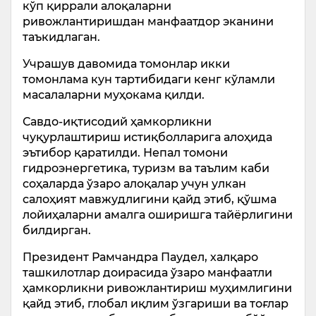
кўп қиррали алоқаларни
ривожлантиришдан манфаатдор эканини
таъкидлаган.
Учрашув давомида томонлар икки
томонлама кун тартибидаги кенг кўламли
масалаларни муҳокама қилди.
Савдо-иқтисодий ҳамкорликни
чуқурлаштириш истиқболларига алоҳида
эътибор қаратилди. Непал томони
гидроэнергетика, туризм ва таълим каби
соҳаларда ўзаро алоқалар учун улкан
салоҳият мавжудлигини қайд этиб, қўшма
лойиҳаларни амалга оширишга тайёрлигини
билдирган.
Президент Рамчандра Паудел, халқаро
ташкилотлар доирасида ўзаро манфаатли
ҳамкорликни ривожлантириш муҳимлигини
қайд этиб, глобал иқлим ўзгариши ва тоғлар