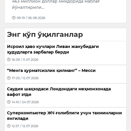
а
Энг кўп ўқилганлар
Исроил ҳаво кучлари Ливан жанубидаги
ҳудудларга зарбалар берди
16:09 / 11.07.2026
“Менга ҳурматсизлик қилманг” – Месси
17:03 / 12.07.2026
Саудия шаҳзодаси Лондондаги меҳмонхонада
вафот этди
14:10 / 24.07.2026
Суперкомпьютер ЖЧ ғолиблиги учун тахминларни
янгилади
12:57 / 12.07.2026