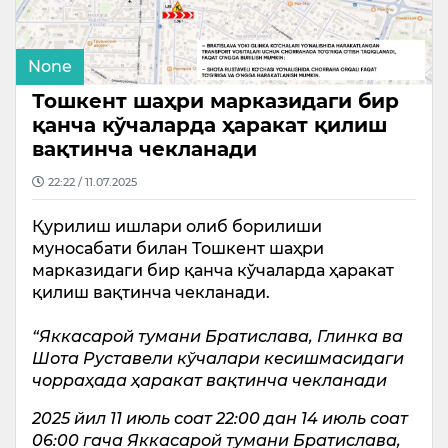
None
Тошкент шаҳри марказидаги бир
қанча кўчаларда ҳаракат қилиш
вақтинча чекланади
22:22 / 11.07.2025
Қурилиш ишлари олиб борилиши
муносабати билан Тошкент шаҳри
марказидаги бир қанча кўчаларда ҳаракат
қилиш вақтинча чекланади.
“Яккасарой тумани Братислава, Глинка ва
Шота Руставели кўчалари кесишмасидаги
чорраҳада ҳаракат вақтинча чекланади
2025 йил 11 июль соат 22:00 дан 14 июль соат
06:00 гача Яккасарой тумани Братислава,