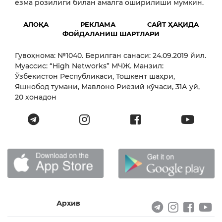
ёзма розилиги билан амалга оширилиши мумкин.
АЛОҚА
РЕКЛАМА
САЙТ ҲАҚИДА
ФОЙДАЛАНИШ ШАРТЛАРИ
Гувоҳнома: №1040. Берилган санаси: 24.09.2019 йил.
Муассис: “High Networks” МЧЖ. Манзил:
Ўзбекистон Республикаси, Тошкент шаҳри,
Яшнобод тумани, Мавлоно Риёзий кўчаси, 31А уй,
20 хонадон
Архив