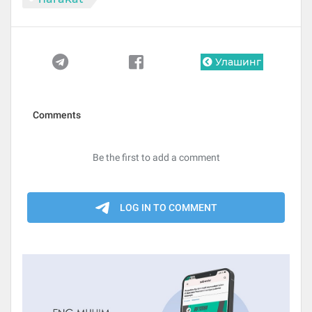
Улашинг