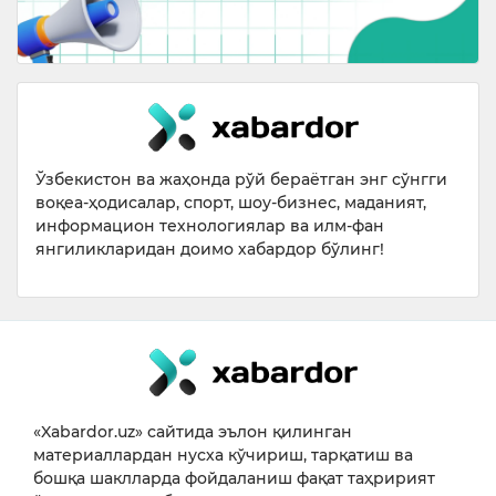
Ўзбекистон ва жаҳонда рўй бераётган энг сўнгги
воқеа-ҳодисалар, спорт, шоу-бизнес, маданият,
информацион технологиялар ва илм-фан
янгиликларидан доимо хабардор бўлинг!
«Xabardor.uz» сайтида эълон қилинган
материаллардан нусха кўчириш, тарқатиш ва
бошқа шаклларда фойдаланиш фақат таҳририят