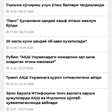
Ўқишни кўчириш учун ўтиш баллари тасдиқланди
14:52 / 09.07.2026
“Ланс” Ҳусановни қандай кашф этгани маълум
бўлди
17:05 / 08.07.2026
20 июль куни қандай об-ҳаво кузатилади?
15:49 / 19.07.2026
Рубио: “АҚШ Украинадаги можарони ҳал қила
оладиган ягона мамлакат”
15:45 / 22.07.2026
Трамп АҚШ Украинага қурол сотмаслигини айтди
22:24 / 24.07.2026
Эрон Европа Иттифоқини тинч аҳолига қарши
ҳужумларда АҚШ ва Исроилни қўллаб-
қувватлаганликда айблади
12:27 / 25.07.2026