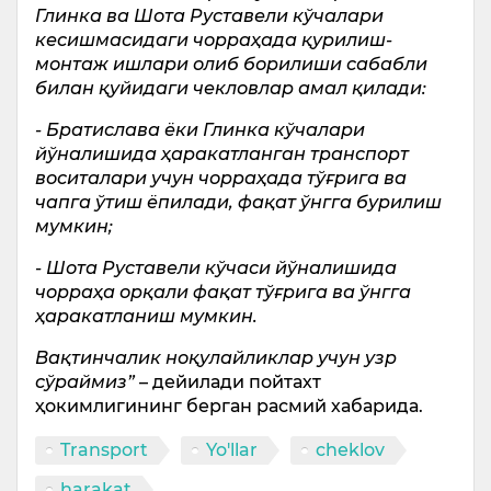
Глинка ва Шота Руставели кўчалари
кесишмасидаги чорраҳада қурилиш-
монтаж ишлари олиб борилиши сабабли
билан қуйидаги чекловлар амал қилади:
- Братислава ёки Глинка кўчалари
йўналишида ҳаракатланган транспорт
воситалари учун чорраҳада тўғрига ва
чапга ўтиш ёпилади, фақат ўнгга бурилиш
мумкин;
- Шота Руставели кўчаси йўналишида
чорраҳа орқали фақат тўғрига ва ўнгга
ҳаракатланиш мумкин.
Вақтинчалик ноқулайликлар учун узр
сўраймиз”
– дейилади пойтахт
ҳокимлигининг берган расмий хабарида.
Transport
Yo'llar
cheklov
harakat