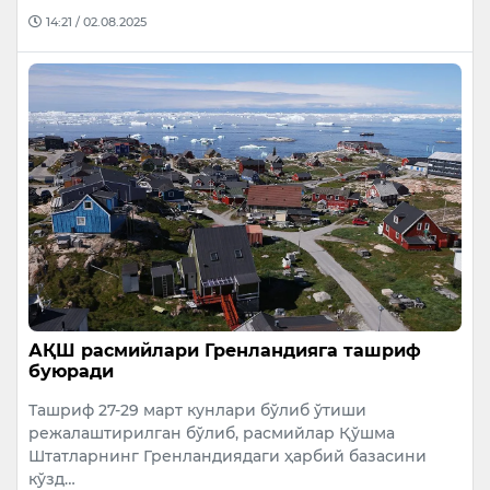
14:21 / 02.08.2025
АҚШ расмийлари Гренландияга ташриф
буюради
Ташриф 27-29 март кунлари бўлиб ўтиши
режалаштирилган бўлиб, расмийлар Қўшма
Штатларнинг Гренландиядаги ҳарбий базасини
кўзд…