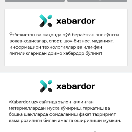
Ўзбекистон ва жаҳонда рўй бераётган энг сўнгги
воқеа-ҳодисалар, спорт, шоу-бизнес, маданият,
информацион технологиялар ва илм-фан
янгиликларидан доимо хабардор бўлинг!
«Xabardor.uz» сайтида эълон қилинган
материаллардан нусха кўчириш, тарқатиш ва
бошқа шаклларда фойдаланиш фақат таҳририят
ёзма розилиги билан амалга оширилиши мумкин.