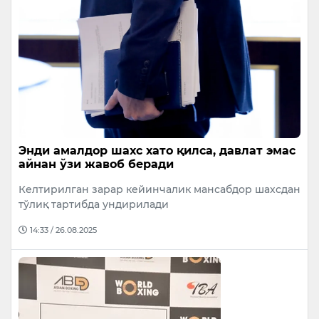
Энди амалдор шахс хато қилса, давлат эмас
айнан ўзи жавоб беради
Келтирилган зарар кейинчалик мансабдор шахсдан
тўлиқ тартибда ундирилади
14:33 / 26.08.2025