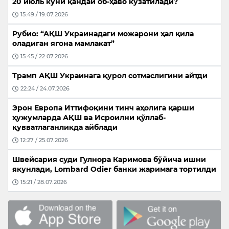
20 июль куни қандай об-ҳаво кузатилади?
15:49 / 19.07.2026
Рубио: “АҚШ Украинадаги можарони ҳал қила
оладиган ягона мамлакат”
15:45 / 22.07.2026
Трамп АҚШ Украинага қурол сотмаслигини айтди
22:24 / 24.07.2026
Эрон Европа Иттифоқини тинч аҳолига қарши
ҳужумларда АҚШ ва Исроилни қўллаб-
қувватлаганликда айблади
12:27 / 25.07.2026
Швейсария суди Гулнора Каримова бўйича ишни
якунлади, Lombard Odier банки жаримага тортилди
15:21 / 28.07.2026