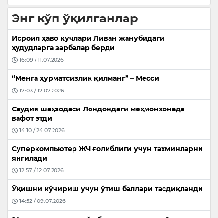
Энг кўп ўқилганлар
Исроил ҳаво кучлари Ливан жанубидаги
ҳудудларга зарбалар берди
16:09 / 11.07.2026
“Менга ҳурматсизлик қилманг” – Месси
17:03 / 12.07.2026
Саудия шаҳзодаси Лондондаги меҳмонхонада
вафот этди
14:10 / 24.07.2026
Суперкомпьютер ЖЧ ғолиблиги учун тахминларни
янгилади
12:57 / 12.07.2026
Ўқишни кўчириш учун ўтиш баллари тасдиқланди
14:52 / 09.07.2026