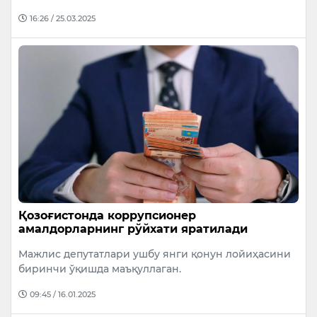
16:26 / 25.03.2025
Қозоғистонда коррупсионер
амалдорларнинг рўйхати яратилади
Мажлис депутатлари ушбу янги қонун лойиҳасини
биринчи ўқишда маъқуллаган.
09:45 / 16.01.2025