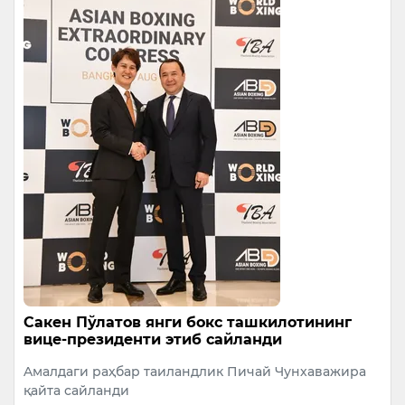
Сакен Пўлатов янги бокс ташкилотининг
вице-президенти этиб сайланди
Aмалдаги раҳбар таиландлик Пичай Чунхаважира
қайта сайланди