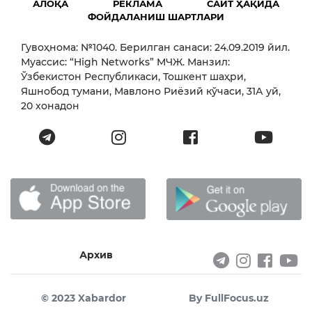
АЛОҚА
РЕКЛАМА
САЙТ ҲАҚИДА
ФОЙДАЛАНИШ ШАРТЛАРИ
Гувоҳнома: №1040. Берилган санаси: 24.09.2019 йил.
Муассис: “High Networks” МЧЖ. Манзил:
Ўзбекистон Республикаси, Тошкент шаҳри,
Яшнобод тумани, Мавлоно Риёзий кўчаси, 31А уй,
20 хонадон
Архив
© 2023 Xabardor
By FullFocus.uz