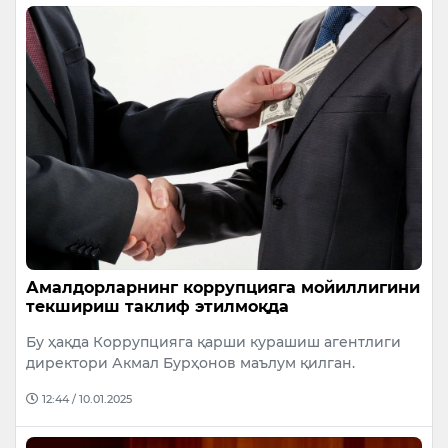
Амалдорларнинг коррупцияга мойиллигини
текшириш таклиф этилмоқда
Бу ҳақда Коррупцияга қарши курашиш агентлиги
директори Акмал Бурҳонов маълум қилган.
12:44 / 10.01.2025