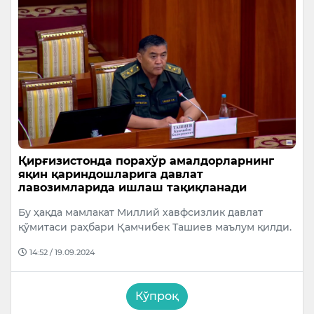
Қирғизистонда порахўр амалдорларнинг
яқин қариндошларига давлат
лавозимларида ишлаш тақиқланади
Бу ҳақда мамлакат Миллий хавфсизлик давлат
қўмитаси раҳбари Қамчибек Ташиев маълум қилди.
14:52 / 19.09.2024
Кўпроқ