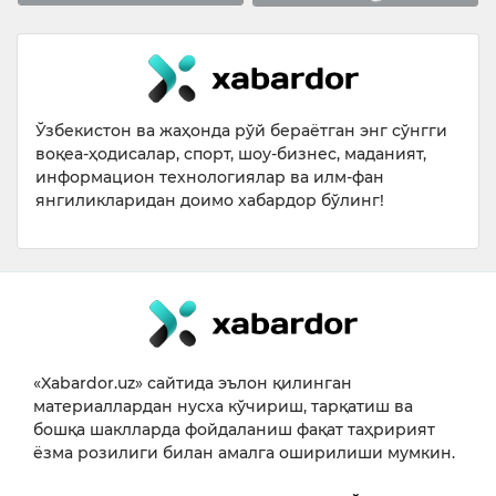
Ўзбекистон ва жаҳонда рўй бераётган энг сўнгги
воқеа-ҳодисалар, спорт, шоу-бизнес, маданият,
информацион технологиялар ва илм-фан
янгиликларидан доимо хабардор бўлинг!
«Xabardor.uz» сайтида эълон қилинган
материаллардан нусха кўчириш, тарқатиш ва
бошқа шаклларда фойдаланиш фақат таҳририят
ёзма розилиги билан амалга оширилиши мумкин.