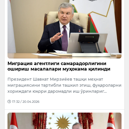
Миграция агентлиги самарадорлигини
ошириш масалалари муҳокама қилинди
Президент Шавкат Мирзиёев ташқи меҳнат
миграциясини тартибли ташкил этиш, фуқароларни
хориждаги юқори даромадли иш ўринлариг…
17:32 / 20.04.2026