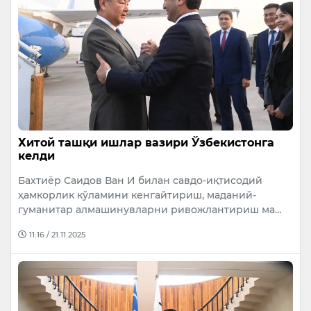
Хитой ташқи ишлар вазири Ўзбекистонга
келди
Бахтиёр Саидов Ван И билан савдо-иқтисодий
ҳамкорлик кўламини кенгайтириш, маданий-
гуманитар алмашинувларни ривожлантириш ма…
11:16 / 21.11.2025