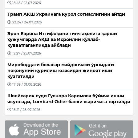
15:45 / 22.07.2026
Трамп АҚШ Украинага қурол сотмаслигини айтди
22:24 / 24.07.2026
Эрон Европа Иттифоқини тинч аҳолига қарши
ҳужумларда АҚШ ва Исроилни қўллаб-
қувватлаганликда айблади
12:27 / 25.07.2026
Мирободдаги болалар майдончаси ўрнидаги
ноқонуний қурилиш юзасидан жиноят иши
қўзғатилди
17:59 / 01.08.2026
Швейсария суди Гулнора Каримова бўйича ишни
якунлади, Lombard Odier банки жаримага тортилди
15:21 / 28.07.2026