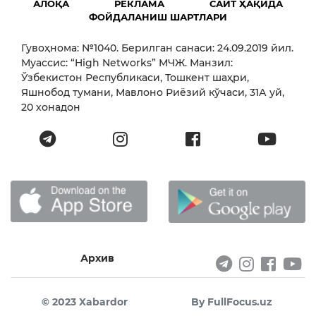
АЛОҚА
РЕКЛАМА
САЙТ ҲАҚИДА
ФОЙДАЛАНИШ ШАРТЛАРИ
Гувоҳнома: №1040. Берилган санаси: 24.09.2019 йил.
Муассис: “High Networks” МЧЖ. Манзил:
Ўзбекистон Республикаси, Тошкент шаҳри,
Яшнобод тумани, Мавлоно Риёзий кўчаси, 31А уй,
20 хонадон
Архив
© 2023 Xabardor
By FullFocus.uz