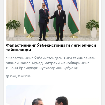
Фаластиннинг Ўзбекистондаги янги элчиси
тайинланди
“Фаластиннинг Ўзбекистондаги янги тайинланган
элчиси Ваилл Аҳмед Баттрехи жанобларининг
ишонч ёрлиқлари нусхаларини қабул қи…
10:01 / 15.01.2026