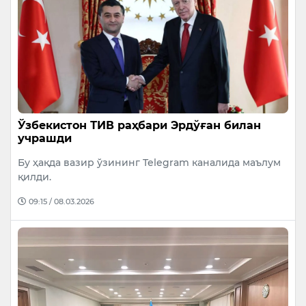
Ўзбекистон ТИВ раҳбари Эрдўған билан
учрашди
Бу ҳақда вазир ўзининг Telegram каналида маълум
қилди.
09:15 / 08.03.2026