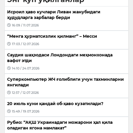
Исроил ҳаво кучлари Ливан жанубидаги
ҳудудларга зарбалар берди
16:09 / 11.07.2026
“Менга ҳурматсизлик қилманг” – Месси
17:03 / 12.07.2026
Саудия шаҳзодаси Лондондаги меҳмонхонада
вафот этди
14:10 / 24.07.2026
Суперкомпьютер ЖЧ ғолиблиги учун тахминларни
янгилади
12:57 / 12.07.2026
20 июль куни қандай об-ҳаво кузатилади?
15:49 / 19.07.2026
Рубио: “АҚШ Украинадаги можарони ҳал қила
оладиган ягона мамлакат”