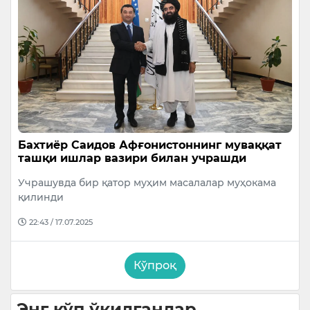
Бахтиёр Саидов Афғонистоннинг муваққат
ташқи ишлар вазири билан учрашди
Учрашувда бир қатор муҳим масалалар муҳокама
қилинди
22:43 / 17.07.2025
Кўпроқ
Энг кўп ўқилганлар