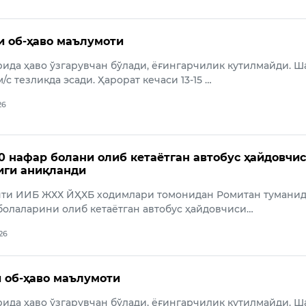
ги об-ҳаво маълумоти
ида ҳаво ўзгарувчан бўлади, ёғингарчилик кутилмайди. 
/с тезликда эсади. Ҳарорат кечаси 13-15 …
26
0 нафар болани олиб кетаётган автобус ҳайдовчи
иги аниқланди
яти ИИБ ЖХХ ЙҲХБ ходимлари томонидан Ромитан туманид
болаларини олиб кетаётган автобус ҳайдовчиси…
026
и об-ҳаво маълумоти
ида ҳаво ўзгарувчан бўлади, ёғингарчилик кутилмайди. 