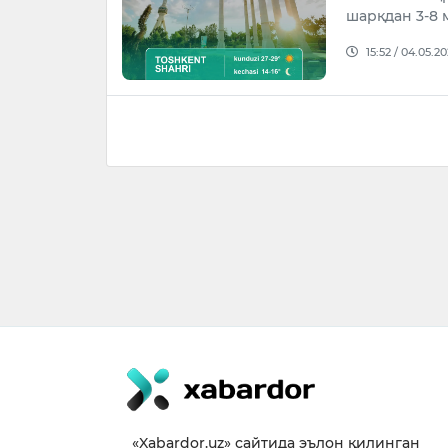
шарқдан 3-8 м
15:52 / 04.05.2
«Xabardor.uz» сайтида эълон қилинган