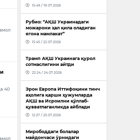
15:49 / 19.07.2026
Рубио: “АҚШ Украинадаги
можарони ҳал қила оладиган
Шамол
ягона мамлакат”
15:45 / 22.07.2026
Трамп АҚШ Украинага қурол
сотмаслигини айтди
си
22:24 / 24.07.2026
а 40
Эрон Европа Иттифоқини тинч
аҳолига қарши ҳужумларда
АҚШ ва Исроилни қўллаб-
қувватлаганликда айблади
12:27 / 25.07.2026
Мирободдаги болалар
майдончаси ўрнидаги
Шамол