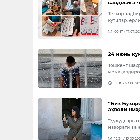
савдосига 
Тезкор тадби
қутилар, ёрл
09:17 / 17.07.2
24 июнь ку
Тошкент шаҳр
момақалдиро
17:18 / 23.06.2
“Биз Бухор
аҳволи ниҳ
“Ҳудудларга
назорати ва 
12:34 / 15.05.20