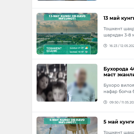
13 май кун
Тошкент шаҳр
шарқдан 3-8 м
16:23 / 12.05.20
Бухорода 4
маст эканл
Бухоро вило
нафар боғча 
09:50 / 11.05.2
5 май кунг
Тошкент шаҳр