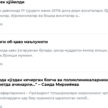
чек қўйилди
р давомида 111 турдаги жами 25716 дона дори воситалари, б
иқлар, йўриқномалар ва бошқа воситалар а…
026
нги об-ҳаво маълумоти
ида ҳаво ўзгарувчан бўлади, қисқа муддатли ёмғир ёғиши,
қ бўлиши мумкин.
026
ода кўздан кечирган боғча ва поликлиникаларнин
оятда ачинарли...” – Саида Мирзиёева
 сафарларимиз – Президент топшириқлари ижросининг қа
жойлардаги ҳар бир муаммога қаратилган эътиб…
26