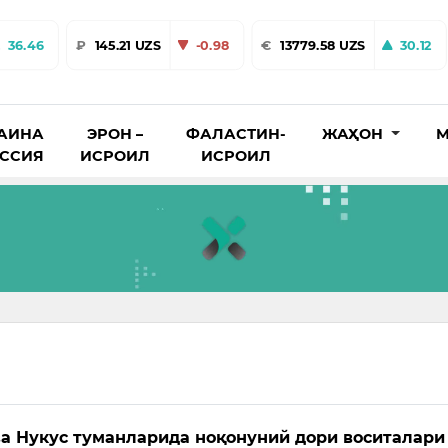
36.46
₽
145.21 UZS
-0.98
€
13779.58 UZS
30.12
АИНА
ЭРОН –
ФАЛАСТИН-
ЖАҲОН
М
ОССИЯ
ИСРОИЛ
ИСРОИЛ
а Нукус туманларида ноқонуний дори воситалари