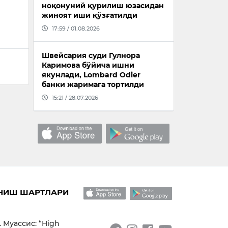
ноқонуний қурилиш юзасидан
жиноят иши қўзғатилди
17:59 / 01.08.2026
Швейсария суди Гулнора
Каримова бўйича ишни
якунлади, Lombard Odier
банки жаримага тортилди
15:21 / 28.07.2026
НИШ ШАРТЛАРИ
. Муассис: “High