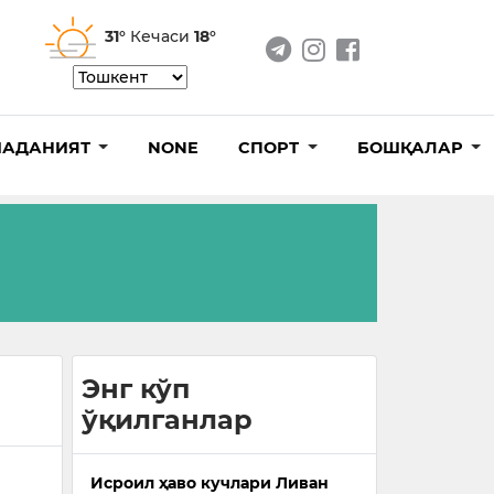
31°
Кечаси
18°
АДАНИЯТ
NONE
СПОРТ
БОШҚАЛАР
Энг кўп
ўқилганлар
Исроил ҳаво кучлари Ливан