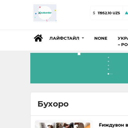
$
11952.10 UZS
ЛАЙФСТАЙЛ
NONE
УКР
– Р
Бухоро
Ғиждувон в