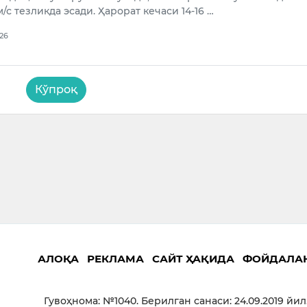
/с тезликда эсади. Ҳарорат кечаси 14-16 …
026
Кўпроқ
АЛОҚА
РЕКЛАМА
САЙТ ҲАҚИДА
ФОЙДАЛА
Гувоҳнома: №1040. Берилган санаси: 24.09.2019 йил