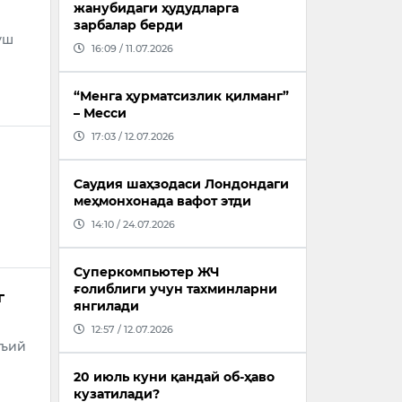
жанубидаги ҳудудларга
зарбалар берди
ўш
16:09 / 11.07.2026
“Менга ҳурматсизлик қилманг”
– Месси
17:03 / 12.07.2026
Саудия шаҳзодаси Лондондаги
меҳмонхонада вафот этди
14:10 / 24.07.2026
Суперкомпьютер ЖЧ
ғолиблиги учун тахминларни
г
янгилади
12:57 / 12.07.2026
тъий
20 июль куни қандай об-ҳаво
кузатилади?