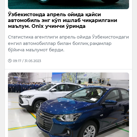
Ўзбекистонда апрель ойида қайси
автомобиль энг кўп ишлаб чиқарилгани
маълум. Onix учинчи ўринда
Статистика агентлиги апрель ойида Ўзбекистондаги
енгил автомобиллар билан боғлиқ рақамлар
бўйича маълумот берди.
09:17 / 31.05.2023