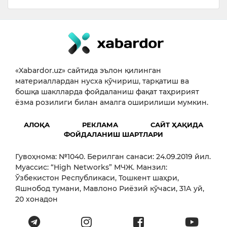
«Xabardor.uz» сайтида эълон қилинган
материаллардан нусха кўчириш, тарқатиш ва
бошқа шаклларда фойдаланиш фақат таҳририят
ёзма розилиги билан амалга оширилиши мумкин.
АЛОҚА
РЕКЛАМА
САЙТ ҲАҚИДА
ФОЙДАЛАНИШ ШАРТЛАРИ
Гувоҳнома: №1040. Берилган санаси: 24.09.2019 йил.
Муассис: “High Networks” МЧЖ. Манзил:
Ўзбекистон Республикаси, Тошкент шаҳри,
Яшнобод тумани, Мавлоно Риёзий кўчаси, 31А уй,
20 хонадон