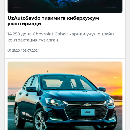
UzAutoSavdo тизимига киберҳужум
уюштирилди
14 250 дона Chevrolet Cobalt хариди учун онлайн
контрактация тузилган.
21:20 / 05.07.2024