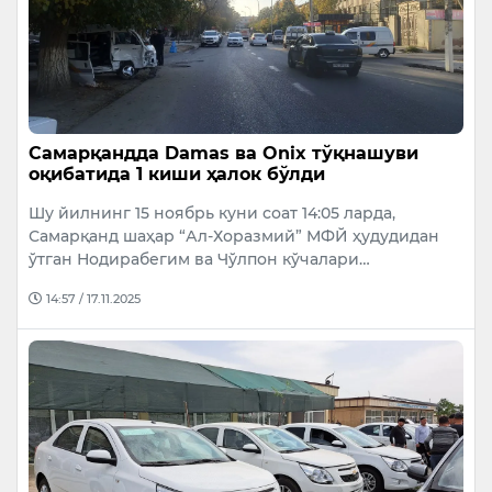
Самарқандда Damas ва Onix тўқнашуви
оқибатида 1 киши ҳалок бўлди
Шу йилнинг 15 ноябрь куни соат 14:05 ларда,
Самарқанд шаҳар “Ал-Хоразмий” МФЙ ҳудудидан
ўтган Нодирабегим ва Чўлпон кўчалари…
14:57 / 17.11.2025