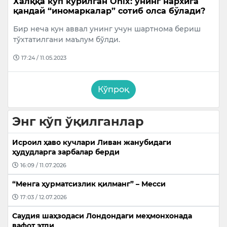
Халққа кўп кўрилган Onix: унинг нархига
қандай “иномаркалар” сотиб олса бўлади?
Бир неча кун аввал унинг учун шартнома бериш
тўхтатилгани маълум бўлди.
17:24 / 11.05.2023
Кўпроқ
Энг кўп ўқилганлар
Исроил ҳаво кучлари Ливан жанубидаги
ҳудудларга зарбалар берди
16:09 / 11.07.2026
“Менга ҳурматсизлик қилманг” – Месси
17:03 / 12.07.2026
Саудия шаҳзодаси Лондондаги меҳмонхонада
вафот этди