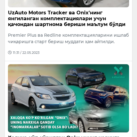
UzAuto Motors Tracker ва Onix'нинг
янгиланган комплектациялари учун
қачондан шартнома бериши маълум бўлди
Premier Plus ва Redline комплектацияларини ишлаб
чиқаришга старт бериш муддати ҳам айтилди.
11:31 / 22.05.2023