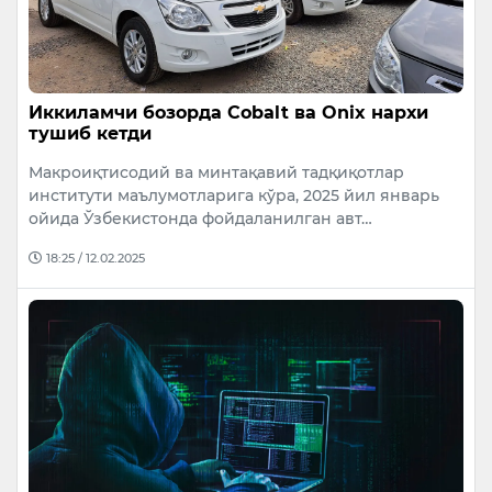
Иккиламчи бозорда Cobalt ва Onix нархи
тушиб кетди
Макроиқтисодий ва минтақавий тадқиқотлар
институти маълумотларига кўра, 2025 йил январь
ойида Ўзбекистонда фойдаланилган авт…
18:25 / 12.02.2025