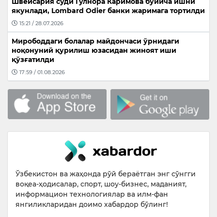
Швейсария суди Гулнора Каримова бўйича ишни
якунлади, Lombard Odier банки жаримага тортилди
15:21 / 28.07.2026
Мирободдаги болалар майдончаси ўрнидаги
ноқонуний қурилиш юзасидан жиноят иши
қўзғатилди
17:59 / 01.08.2026
Ўзбекистон ва жаҳонда рўй бераётган энг сўнгги
воқеа-ҳодисалар, спорт, шоу-бизнес, маданият,
информацион технологиялар ва илм-фан
янгиликларидан доимо хабардор бўлинг!