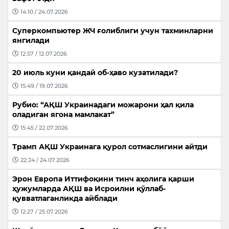
14:10 / 24.07.2026
Суперкомпьютер ЖЧ ғолиблиги учун тахминларни
янгилади
12:57 / 12.07.2026
20 июль куни қандай об-ҳаво кузатилади?
15:49 / 19.07.2026
Рубио: “АҚШ Украинадаги можарони ҳал қила
оладиган ягона мамлакат”
15:45 / 22.07.2026
Трамп АҚШ Украинага қурол сотмаслигини айтди
22:24 / 24.07.2026
Эрон Европа Иттифоқини тинч аҳолига қарши
ҳужумларда АҚШ ва Исроилни қўллаб-
қувватлаганликда айблади
12:27 / 25.07.2026