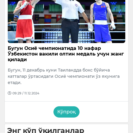
Бугун Осиё чемпионатида 10 нафар
Ўзбекистон вакили олтин медаль учун жанг
қилади
Бугун, 11 декабрь куни Таиландда бокс бўйича
катталар ўртасидаги Осиё чемпионати ўз якунига
етади.
09:29 / 11.12.2024
Кўпроқ
Энг кўп ўқилганлар