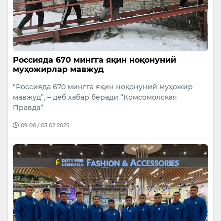
Россияда 670 мингга яқин ноқонуний
муҳожирлар мавжуд
“Россияда 670 мингга яқин ноқонуний муҳожир
мавжуд”, – деб хабар беради “Комсомолская
Правда”
09:00 / 03.02.2025