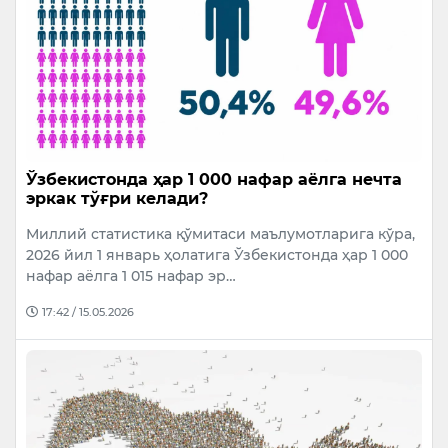
Ўзбекистонда ҳар 1 000 нафар аёлга нечта
эркак тўғри келади?
Миллий статистика қўмитаси маълумотларига кўра,
2026 йил 1 январь ҳолатига Ўзбекистонда ҳар 1 000
нафар аёлга 1 015 нафар эр…
17:42 / 15.05.2026