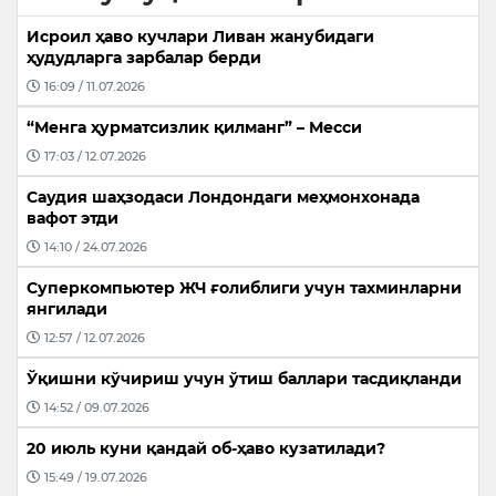
Исроил ҳаво кучлари Ливан жанубидаги
ҳудудларга зарбалар берди
16:09 / 11.07.2026
“Менга ҳурматсизлик қилманг” – Месси
17:03 / 12.07.2026
Саудия шаҳзодаси Лондондаги меҳмонхонада
вафот этди
14:10 / 24.07.2026
Суперкомпьютер ЖЧ ғолиблиги учун тахминларни
янгилади
12:57 / 12.07.2026
Ўқишни кўчириш учун ўтиш баллари тасдиқланди
14:52 / 09.07.2026
20 июль куни қандай об-ҳаво кузатилади?
15:49 / 19.07.2026