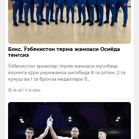
Бокс. Ўзбекистон терма жамоаси Осиёда
тенгсиз
Ўзбекистон эркаклар терма жамоаси мусобақа
якунига кўра умумжамоа ҳисобида 8 та олтин, 2 та
кумуш ва 1 та бронза медаллари б…
16:49 / 11.12.2024