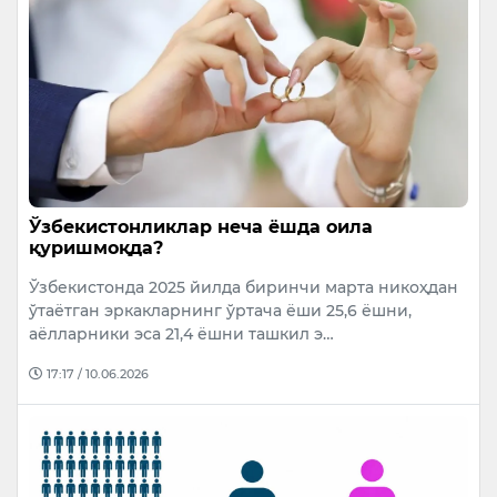
Ўзбекистонликлар неча ёшда оила
қуришмоқда?
Ўзбекистонда 2025 йилда биринчи марта никоҳдан
ўтаётган эркакларнинг ўртача ёши 25,6 ёшни,
аёлларники эса 21,4 ёшни ташкил э…
17:17 / 10.06.2026