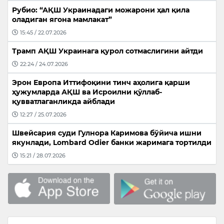
Рубио: “АҚШ Украинадаги можарони ҳал қила
оладиган ягона мамлакат”
15:45 / 22.07.2026
Трамп АҚШ Украинага қурол сотмаслигини айтди
22:24 / 24.07.2026
Эрон Европа Иттифоқини тинч аҳолига қарши
ҳужумларда АҚШ ва Исроилни қўллаб-
қувватлаганликда айблади
12:27 / 25.07.2026
Швейсария суди Гулнора Каримова бўйича ишни
якунлади, Lombard Odier банки жаримага тортилди
15:21 / 28.07.2026