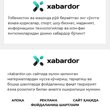
Ўзбекистон ва жаҳонда рўй бераётган энг сўнгги
воқеа-ҳодисалар, спорт, шоу-бизнес, маданият,
информацион технологиялар ва илм-фан
янгиликларидан доимо хабардор бўлинг!
«Xabardor.uz» сайтида эълон қилинган
материаллардан нусха кўчириш, тарқатиш ва
бошқа шаклларда фойдаланиш фақат таҳририят
ёзма розилиги билан амалга оширилиши мумкин.
АЛОҚА
РЕКЛАМА
САЙТ ҲАҚИДА
ФОЙДАЛАНИШ ШАРТЛАРИ