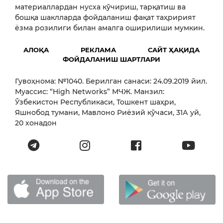
материаллардан нусха кўчириш, тарқатиш ва
бошқа шаклларда фойдаланиш фақат таҳририят
ёзма розилиги билан амалга оширилиши мумкин.
АЛОҚА
РЕКЛАМА
САЙТ ҲАҚИДА
ФОЙДАЛАНИШ ШАРТЛАРИ
Гувоҳнома: №1040. Берилган санаси: 24.09.2019 йил.
Муассис: “High Networks” МЧЖ. Манзил:
Ўзбекистон Республикаси, Тошкент шаҳри,
Яшнобод тумани, Мавлоно Риёзий кўчаси, 31А уй,
20 хонадон