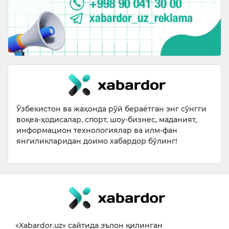
Ўзбекистон ва жаҳонда рўй бераётган энг сўнгги
воқеа-ҳодисалар, спорт, шоу-бизнес, маданият,
информацион технологиялар ва илм-фан
янгиликларидан доимо хабардор бўлинг!
«Xabardor.uz» сайтида эълон қилинган