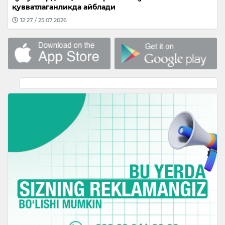
қувватлаганликда айблади
12:27 / 25.07.2026