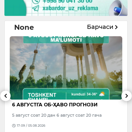
None
Барчаси
6 АВГУСТГА ОБ-ҲАВО ПРОГНОЗИ
В
р
М
5 август соат 20 дан 6 август соат 20 гача
о
17:09 / 05.08.2026