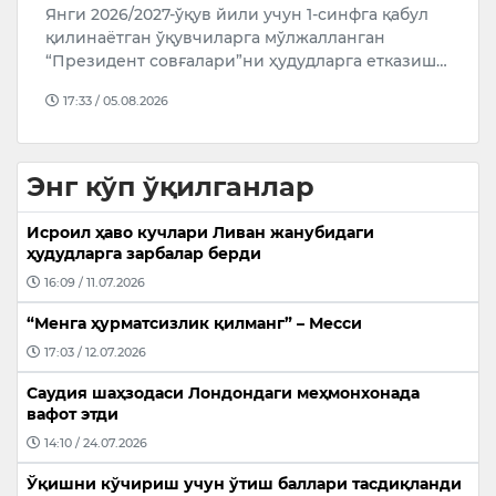
Янги 2026/2027-ўқув йили учун 1-синфга қабул
в
қилинаётган ўқувчиларга мўлжалланган
к
“Президент совғалари”ни ҳудудларга етказиш…
17:33 / 05.08.2026
Энг кўп ўқилганлар
Исроил ҳаво кучлари Ливан жанубидаги
ҳудудларга зарбалар берди
16:09 / 11.07.2026
“Менга ҳурматсизлик қилманг” – Месси
17:03 / 12.07.2026
Саудия шаҳзодаси Лондондаги меҳмонхонада
вафот этди
14:10 / 24.07.2026
Ўқишни кўчириш учун ўтиш баллари тасдиқланди