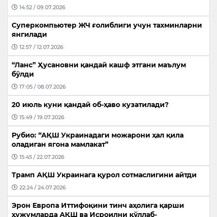
14:52 / 09.07.2026
Суперкомпьютер ЖЧ ғолиблиги учун тахминларни
янгилади
12:57 / 12.07.2026
“Ланс” Ҳусановни қандай кашф этгани маълум
бўлди
17:05 / 08.07.2026
20 июль куни қандай об-ҳаво кузатилади?
15:49 / 19.07.2026
Рубио: “АҚШ Украинадаги можарони ҳал қила
оладиган ягона мамлакат”
15:45 / 22.07.2026
Трамп АҚШ Украинага қурол сотмаслигини айтди
22:24 / 24.07.2026
Эрон Европа Иттифоқини тинч аҳолига қарши
ҳужумларда АҚШ ва Исроилни қўллаб-