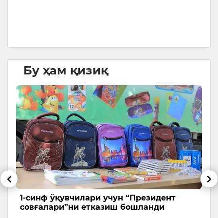
да
Бу ҳам қизиқ
1-синф ўқувчилари учун “Президент
5
совғалари”ни етказиш бошланди
Т