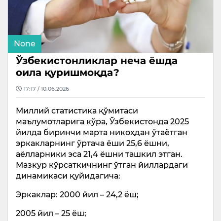
None
Ўзбекистонликлар неча ёшда
оила қуришмоқда?
17:17 / 10.06.2026
Миллий статистика қўмитаси
маълумотларига кўра, Ўзбекистонда 2025
йилда биринчи марта никоҳдан ўтаётган
эркакларнинг ўртача ёши 25,6 ёшни,
аёлларники эса 21,4 ёшни ташкил этган.
Мазкур кўрсаткичнинг ўтган йиллардаги
динамикаси қуйидагича:
Эркаклар: 2000 йил – 24,2 ёш;
2005 йил – 25 ёш;