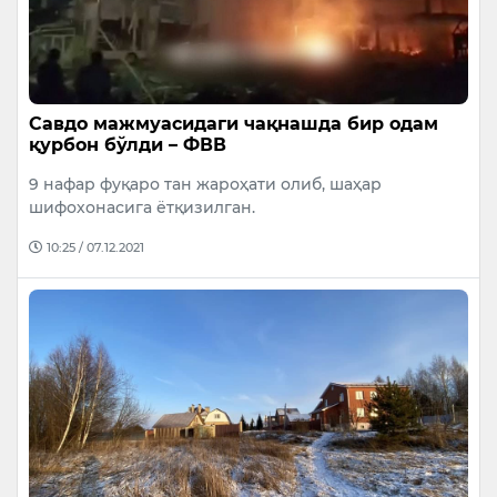
Савдо мажмуасидаги чақнашда бир одам
қурбон бўлди – ФВВ
9 нафар фуқаро тан жароҳати олиб, шаҳар
шифохонасига ётқизилган.
10:25 / 07.12.2021