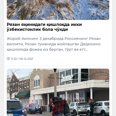
Рязан яқинидаги қишлоқда икки
ўзбекистонлик бола чўкди
Жорий йилнинг 3 декабрида Россиянинг Рязан
вилояти, Рязан туманида жойлашган Дедюхино
қишлоғида фожеа юз берган, тўрт ва етт…
11:32 / 06.12.2021