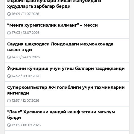
Исроил ҳаво кучлари Ливан жанубидаги
ҳудудларга зарбалар берди
16:09 / 11.07.2026
“Менга ҳурматсизлик қилманг” – Месси
17:03 / 12.07.2026
Саудия шаҳзодаси Лондондаги меҳмонхонада
вафот этди
14:10 / 24.07.2026
Ўқишни кўчириш учун ўтиш баллари тасдиқланди
14:52 / 09.07.2026
Суперкомпьютер ЖЧ ғолиблиги учун тахминларни
янгилади
12:57 / 12.07.2026
“Ланс” Ҳусановни қандай кашф этгани маълум
бўлди
17:05 / 08.07.2026