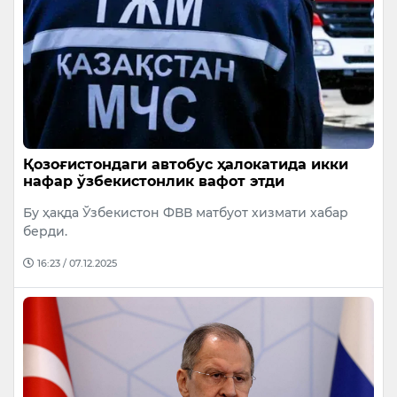
Қозоғистондаги автобус ҳалокатида икки
нафар ўзбекистонлик вафот этди
Бу ҳақда Ўзбекистон ФВВ матбуот хизмати хабар
берди.
16:23 / 07.12.2025