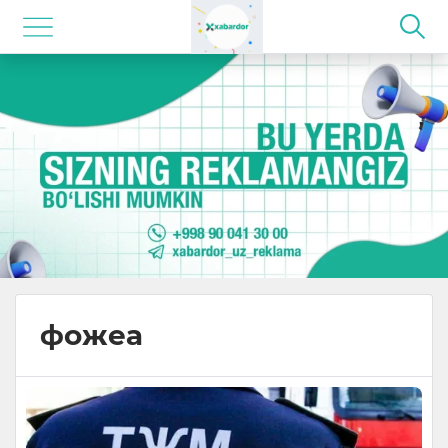
фожеа