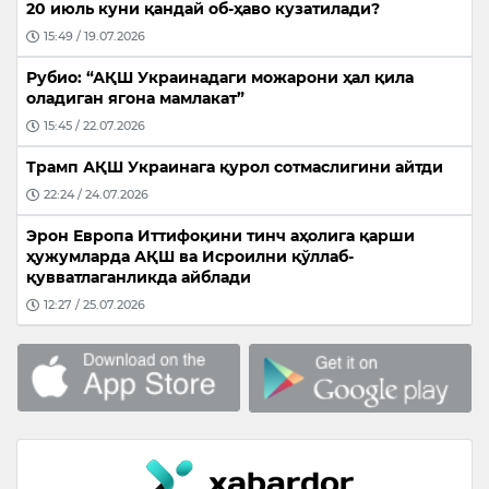
20 июль куни қандай об-ҳаво кузатилади?
15:49 / 19.07.2026
Рубио: “АҚШ Украинадаги можарони ҳал қила
оладиган ягона мамлакат”
15:45 / 22.07.2026
Трамп АҚШ Украинага қурол сотмаслигини айтди
22:24 / 24.07.2026
Эрон Европа Иттифоқини тинч аҳолига қарши
ҳужумларда АҚШ ва Исроилни қўллаб-
қувватлаганликда айблади
12:27 / 25.07.2026