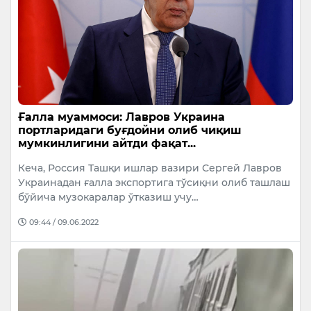
Ғалла муаммоси: Лавров Украина
портларидаги буғдойни олиб чиқиш
мумкинлигини айтди фақат...
Кеча, Россия Ташқи ишлар вазири Сергей Лавров
Украинадан ғалла экспортига тўсиқни олиб ташлаш
бўйича музокаралар ўтказиш учу…
09:44 / 09.06.2022