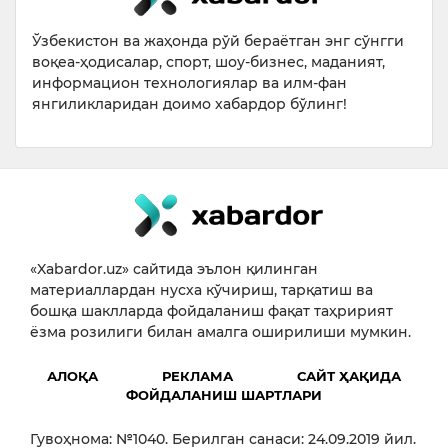
Ўзбекистон ва жаҳонда рўй бераётган энг сўнгги
воқеа-ҳодисалар, спорт, шоу-бизнес, маданият,
информацион технологиялар ва илм-фан
янгиликларидан доимо хабардор бўлинг!
«Xabardor.uz» сайтида эълон қилинган
материаллардан нусха кўчириш, тарқатиш ва
бошқа шаклларда фойдаланиш фақат таҳририят
ёзма розилиги билан амалга оширилиши мумкин.
АЛОҚА
РЕКЛАМА
САЙТ ҲАҚИДА
ФОЙДАЛАНИШ ШАРТЛАРИ
Гувоҳнома: №1040. Берилган санаси: 24.09.2019 йил.