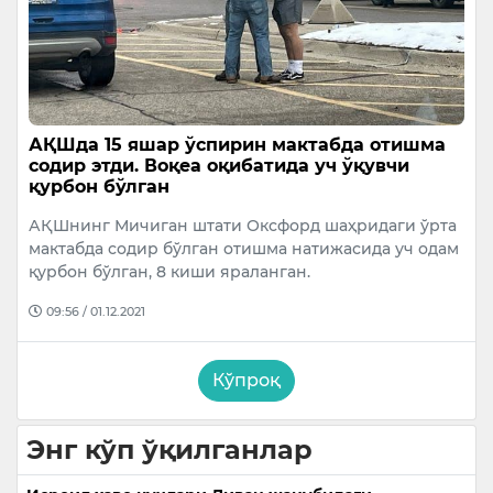
АҚШда 15 яшар ўспирин мактабда отишма
содир этди. Воқеа оқибатида уч ўқувчи
қурбон бўлган
АҚШнинг Мичиган штати Оксфорд шаҳридаги ўрта
мактабда содир бўлган отишма натижасида уч одам
қурбон бўлган, 8 киши яраланган.
09:56 / 01.12.2021
Кўпроқ
Энг кўп ўқилганлар