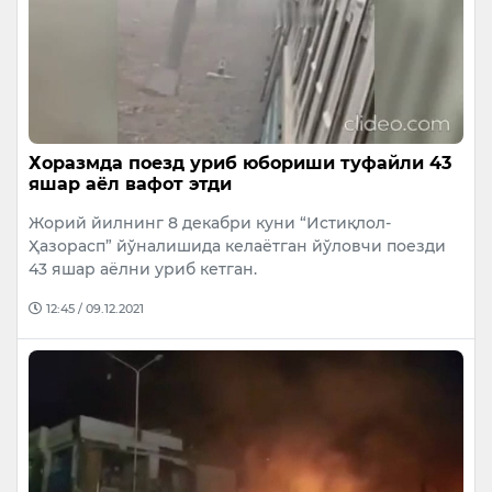
Хоразмда поезд уриб юбориши туфайли 43
яшар аёл вафот этди
Жорий йилнинг 8 декабри куни “Истиқлол-
Ҳазорасп” йўналишида келаётган йўловчи поезди
43 яшар аёлни уриб кетган.
12:45 / 09.12.2021