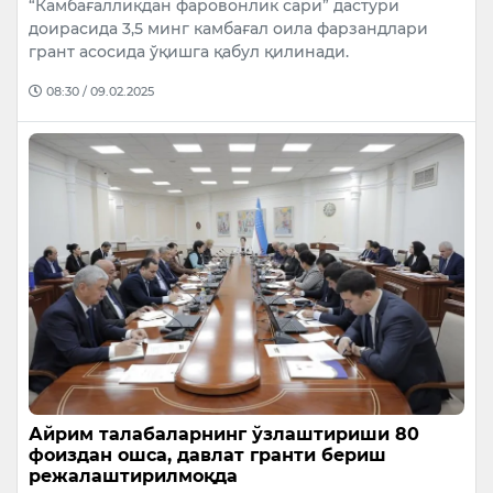
“Камбағалликдан фаровонлик сари” дастури
доирасида 3,5 минг камбағал оила фарзандлари
грант асосида ўқишга қабул қилинади.
08:30 / 09.02.2025
Айрим талабаларнинг ўзлаштириши 80
фоиздан ошса, давлат гранти бериш
режалаштирилмоқда