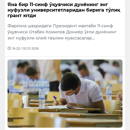
Яна бир 11-синф ўқувчиси дунёнинг энг
нуфузли университетларидан бирига тўлиқ
грант ютди
Фарғона шаҳридаги Президент мактаби 11-синф
ўқувчиси Отабек Комилов Дониёр ўғли дунёнинг
энг нуфузли олий таълим муассасалар…
16:23 / 02.01.2026