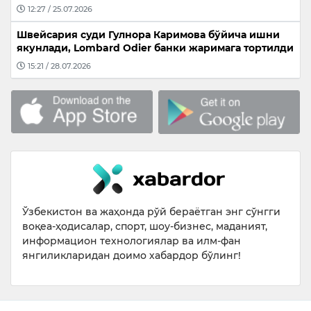
12:27 / 25.07.2026
Швейсария суди Гулнора Каримова бўйича ишни
якунлади, Lombard Odier банки жаримага тортилди
15:21 / 28.07.2026
Ўзбекистон ва жаҳонда рўй бераётган энг сўнгги
воқеа-ҳодисалар, спорт, шоу-бизнес, маданият,
информацион технологиялар ва илм-фан
янгиликларидан доимо хабардор бўлинг!