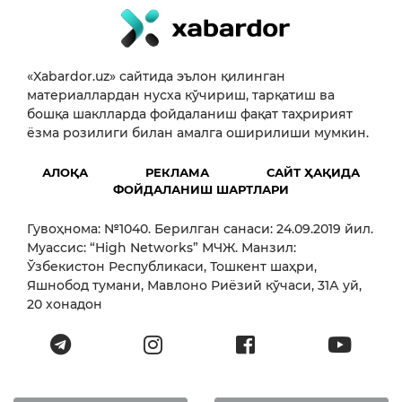
«Xabardor.uz» сайтида эълон қилинган
материаллардан нусха кўчириш, тарқатиш ва
бошқа шаклларда фойдаланиш фақат таҳририят
ёзма розилиги билан амалга оширилиши мумкин.
АЛОҚА
РЕКЛАМА
САЙТ ҲАҚИДА
ФОЙДАЛАНИШ ШАРТЛАРИ
Гувоҳнома: №1040. Берилган санаси: 24.09.2019 йил.
Муассис: “High Networks” МЧЖ. Манзил:
Ўзбекистон Республикаси, Тошкент шаҳри,
Яшнобод тумани, Мавлоно Риёзий кўчаси, 31А уй,
20 хонадон