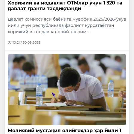
Хорижий ва нодавлат ОТМлар учун 1 320 та
давлат гранти тасдиқланди
Давлат комиссияси баёнига мувофиқ 2025/2026-ўқув
йили учун республикада фаолият кўрсатаётган
хорижий ва нодавлат олий таълим…
10:21 / 30.09.2025
Молиявий мустақил олийгоҳлар ҳар йили 1