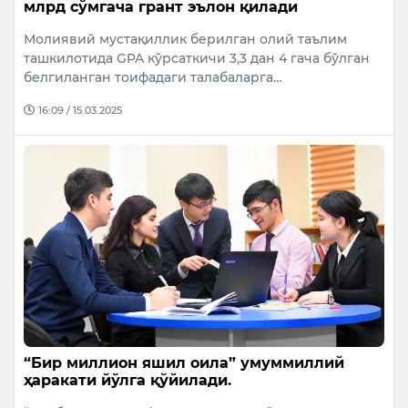
млрд сўмгача грант эълон қилади
Молиявий мустақиллик берилган олий таълим
ташкилотида GPA кўрсаткичи 3,3 дан 4 гача бўлган
белгиланган тоифадаги талабаларга…
16:09 / 15.03.2025
“Бир миллион яшил оила” умуммиллий
ҳаракати йўлга қўйилади.