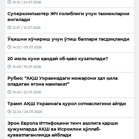
14:10 / 24.07.2026
Суперкомпьютер ЖЧ ғолиблиги учун тахминларни
янгилади
12:57 / 12.07.2026
Ўқишни кўчириш учун ўтиш баллари тасдиқланди
14:52 / 09.07.2026
20 июль куни қандай об-ҳаво кузатилади?
15:49 / 19.07.2026
Рубио: “АҚШ Украинадаги можарони ҳал қила
оладиган ягона мамлакат”
15:45 / 22.07.2026
Трамп АҚШ Украинага қурол сотмаслигини айтди
22:24 / 24.07.2026
Эрон Европа Иттифоқини тинч аҳолига қарши
ҳужумларда АҚШ ва Исроилни қўллаб-
қувватлаганликда айблади