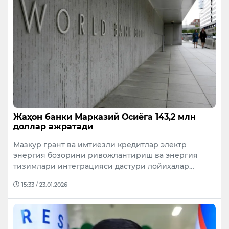
Жаҳон банки Марказий Осиёга 143,2 млн
доллар ажратади
Мазкур грант ва имтиёзли кредитлар электр
энергия бозорини ривожлантириш ва энергия
тизимлари интеграцияси дастури лойиҳалар…
15:33 / 23.01.2026