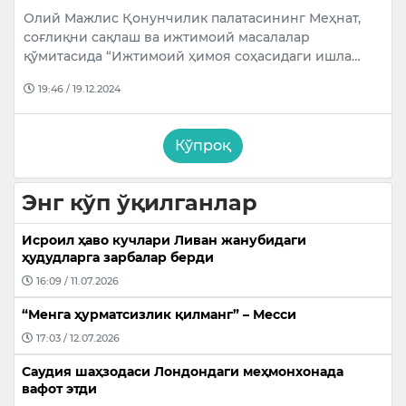
Олий Мажлис Қонунчилик палатасининг Меҳнат,
соғлиқни сақлаш ва ижтимоий масалалар
қўмитасида “Ижтимоий ҳимоя соҳасидаги ишла…
19:46 / 19.12.2024
Кўпроқ
Энг кўп ўқилганлар
Исроил ҳаво кучлари Ливан жанубидаги
ҳудудларга зарбалар берди
16:09 / 11.07.2026
“Менга ҳурматсизлик қилманг” – Месси
17:03 / 12.07.2026
Саудия шаҳзодаси Лондондаги меҳмонхонада
вафот этди