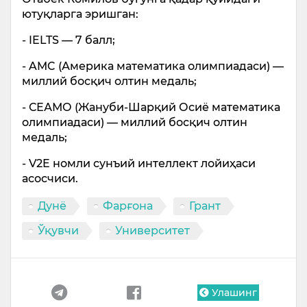
ютуқларга эришган:
- IELTS — 7 балл;
- AMC (Америка математика олимпиадаси) —
миллий босқич олтин медаль;
- СЕАМО (Жануби-Шарқий Осиё математика
олимпиадаси) — миллий босқич олтин
медаль;
- V2E номли сунъий интеллект лойиҳаси
асосчиси.
Дунё
Фарғона
Грант
Ўқувчи
Университет
Улашинг