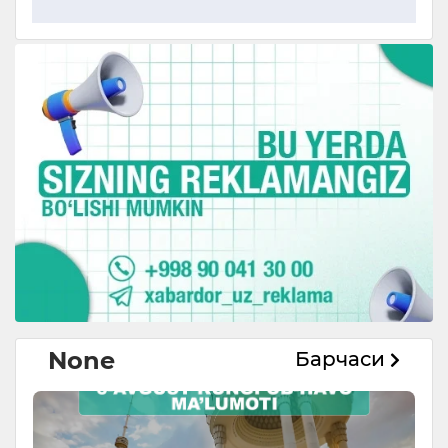
None
Барчаси