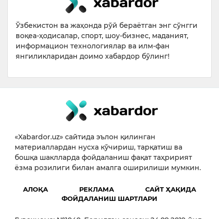
Ўзбекистон ва жаҳонда рўй бераётган энг сўнгги
воқеа-ҳодисалар, спорт, шоу-бизнес, маданият,
информацион технологиялар ва илм-фан
янгиликларидан доимо хабардор бўлинг!
«Xabardor.uz» сайтида эълон қилинган
материаллардан нусха кўчириш, тарқатиш ва
бошқа шаклларда фойдаланиш фақат таҳририят
ёзма розилиги билан амалга оширилиши мумкин.
АЛОҚА
РЕКЛАМА
САЙТ ҲАҚИДА
ФОЙДАЛАНИШ ШАРТЛАРИ