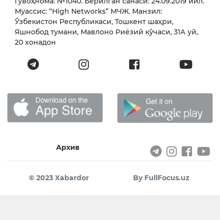
Гувоҳнома: №1040. Берилган санаси: 24.09.2019 йил.
Муассис: “High Networks” МЧЖ. Манзил:
Ўзбекистон Республикаси, Тошкент шаҳри,
Яшнобод тумани, Мавлоно Риёзий кўчаси, 31А уй,
20 хонадон
Архив
© 2023 Xabardor
By FullFocus.uz