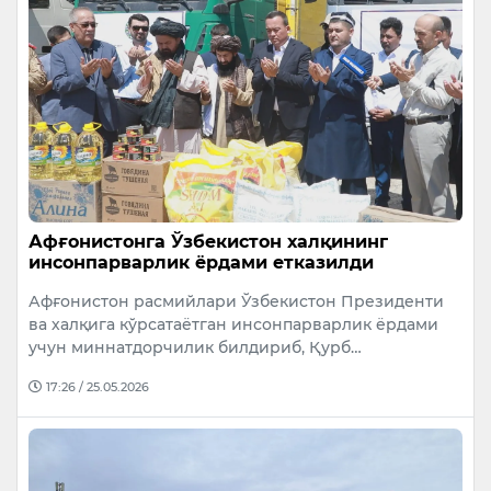
Афғонистонга Ўзбекистон халқининг
инсонпарварлик ёрдами етказилди
Афғонистон расмийлари Ўзбекистон Президенти
ва халқига кўрсатаётган инсонпарварлик ёрдами
учун миннатдорчилик билдириб, Қурб…
17:26 / 25.05.2026