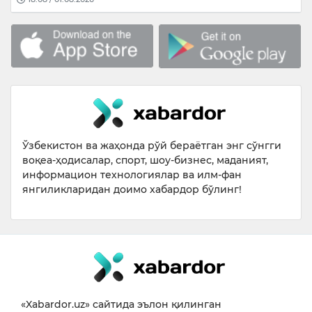
Ўзбекистон ва жаҳонда рўй бераётган энг сўнгги
воқеа-ҳодисалар, спорт, шоу-бизнес, маданият,
информацион технологиялар ва илм-фан
янгиликларидан доимо хабардор бўлинг!
«Xabardor.uz» сайтида эълон қилинган