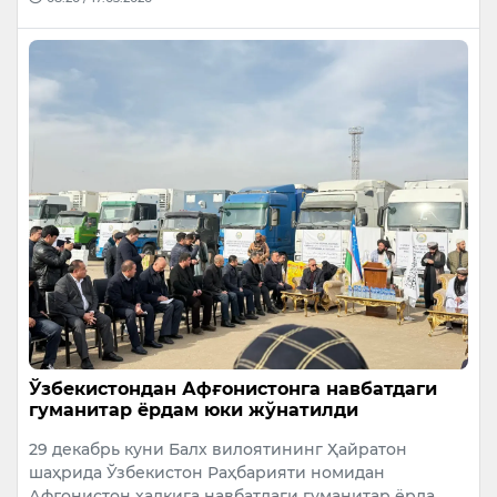
Ўзбекистондан Афғонистонга навбатдаги
гуманитар ёрдам юки жўнатилди
29 декабрь куни Балх вилоятининг Ҳайратон
шаҳрида Ўзбекистон Раҳбарияти номидан
Афғонистон халқига навбатдаги гуманитар ёрда…