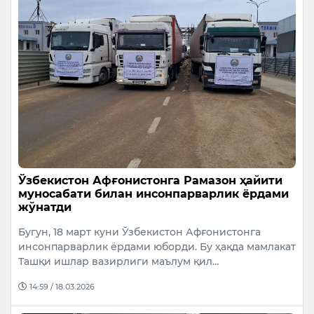
Ўзбекистон Афғонистонга Рамазон ҳайити
муносабати билан инсонпарварлик ёрдами
жўнатди
Бугун, 18 март куни Ўзбекистон Афғонистонга
инсонпарварлик ёрдами юборди. Бу ҳақда мамлакат
Ташқи ишлар вазирлиги маълум қил…
14:59 / 18.03.2026