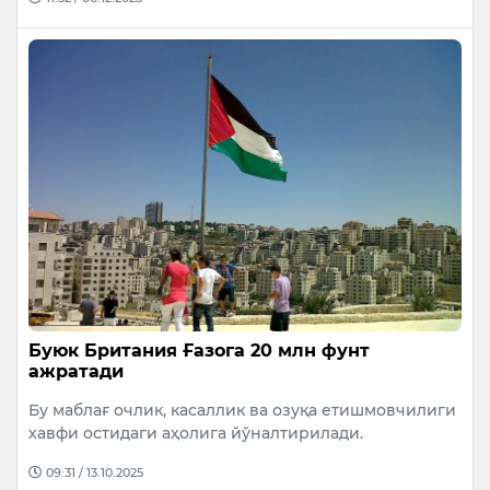
Буюк Британия Ғазога 20 млн фунт
ажратади
Бу маблағ очлик, касаллик ва озуқа етишмовчилиги
хавфи остидаги аҳолига йўналтирилади.
09:31 / 13.10.2025