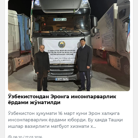
Ўзбекистондан Эронга инсонпарварлик
ёрдами жўнатилди
Ўзбекистон ҳукумати 16 март куни Эрон халқига
инсонпарварлик ёрдами юборди. Бу ҳақда Ташқи
ишлар вазирлиги матбуот хизмати х…
08:20 / 17.03.2026