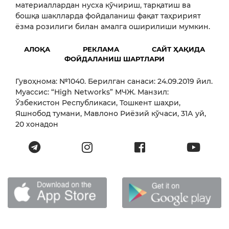
материаллардан нусха кўчириш, тарқатиш ва
бошқа шаклларда фойдаланиш фақат таҳририят
ёзма розилиги билан амалга оширилиши мумкин.
АЛОҚА
РЕКЛАМА
САЙТ ҲАҚИДА
ФОЙДАЛАНИШ ШАРТЛАРИ
Гувоҳнома: №1040. Берилган санаси: 24.09.2019 йил.
Муассис: “High Networks” МЧЖ. Манзил:
Ўзбекистон Республикаси, Тошкент шаҳри,
Яшнобод тумани, Мавлоно Риёзий кўчаси, 31А уй,
20 хонадон