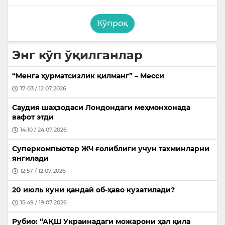
Кўпроқ
Энг кўп ўқилганлар
“Менга ҳурматсизлик қилманг” – Месси
17:03 / 12.07.2026
Саудия шаҳзодаси Лондондаги меҳмонхонада
вафот этди
14:10 / 24.07.2026
Суперкомпьютер ЖЧ ғолиблиги учун тахминларни
янгилади
12:57 / 12.07.2026
20 июль куни қандай об-ҳаво кузатилади?
15:49 / 19.07.2026
Рубио: “АҚШ Украинадаги можарони ҳал қила