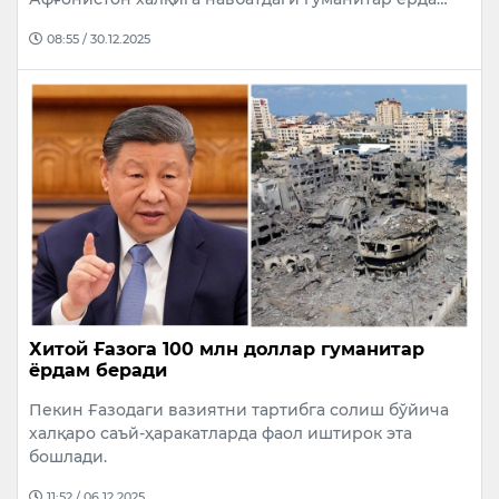
08:55 / 30.12.2025
Хитой Ғазога 100 млн доллар гуманитар
ёрдам беради
Пекин Ғазодаги вазиятни тартибга солиш бўйича
халқаро саъй-ҳаракатларда фаол иштирок эта
бошлади.
11:52 / 06.12.2025