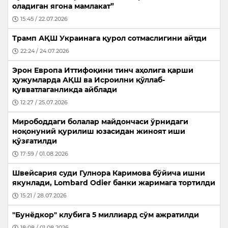
оладиган ягона мамлакат”
15:45 / 22.07.2026
Трамп АҚШ Украинага қурол сотмаслигини айтди
22:24 / 24.07.2026
Эрон Европа Иттифоқини тинч аҳолига қарши
ҳужумларда АҚШ ва Исроилни қўллаб-
қувватлаганликда айблади
12:27 / 25.07.2026
Мирободдаги болалар майдончаси ўрнидаги
ноқонуний қурилиш юзасидан жиноят иши
қўзғатилди
17:59 / 01.08.2026
Швейсария суди Гулнора Каримова бўйича ишни
якунлади, Lombard Odier банки жаримага тортилди
15:21 / 28.07.2026
"Бунёдкор" клубига 5 миллиард сўм ажратилди
18:08 / 01.08.2026