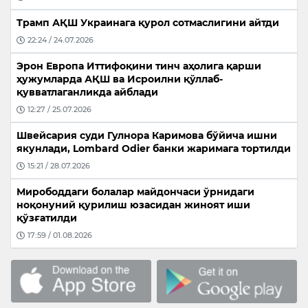
Трамп АҚШ Украинага қурол сотмаслигини айтди
22:24 / 24.07.2026
Эрон Европа Иттифоқини тинч аҳолига қарши
ҳужумларда АҚШ ва Исроилни қўллаб-
қувватлаганликда айблади
12:27 / 25.07.2026
Швейсария суди Гулнора Каримова бўйича ишни
якунлади, Lombard Odier банки жаримага тортилди
15:21 / 28.07.2026
Мирободдаги болалар майдончаси ўрнидаги
ноқонуний қурилиш юзасидан жиноят иши
қўзғатилди
17:59 / 01.08.2026