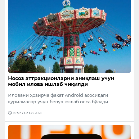
Носоз аттракционларни аниқлаш учун
мобил илова ишлаб чиқилди
Иловани ҳозирча фақат Android асосидаги
қурилмалар учун бепул юклаб олса бўлади.
15:57 / 03.08.2025