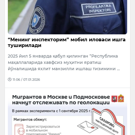
“Менинг инспекторим” мобил иловаси ишга
туширилади
2025 йил 5 январда қабул қилинган “Республика
маҳаллаларида хавфсиз муҳитни яратиш
йўналишида яхлит манзилли ишлаш тизимини …
11:06 / 07.01.2026