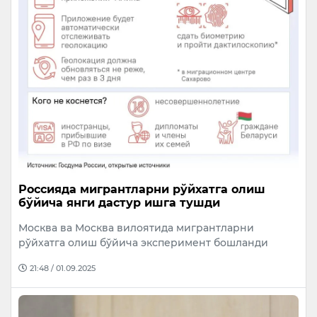
Россияда мигрантларни рўйхатга олиш
бўйича янги дастур ишга тушди
Москва ва Москва вилоятида мигрантларни
рўйхатга олиш бўйича эксперимент бошланди
21:48 / 01.09.2025