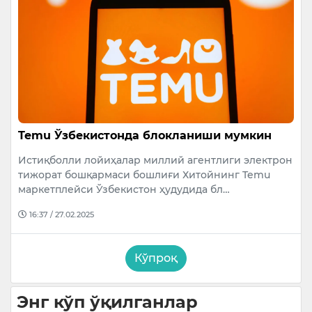
Temu Ўзбекистонда блокланиши мумкин
Истиқболли лойиҳалар миллий агентлиги электрон
тижорат бошқармаси бошлиғи Хитойнинг Temu
маркетплейси Ўзбекистон ҳудудида бл…
16:37 / 27.02.2025
Кўпроқ
Энг кўп ўқилганлар