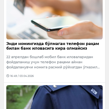
Энди номингизда бўлмаган телефон рақам
билан банк иловасига кира олмайсиз
22 апрелдан бошлаб мобил банк иловаларидан
фойдаланиш учун телефон рақами айнан
фойдаланувчи номига расмий рўйхатдан ўтказил…
16:49 / 03.04.2026