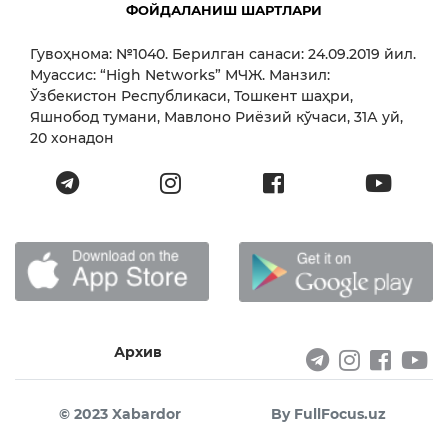
ФОЙДАЛАНИШ ШАРТЛАРИ
Гувоҳнома: №1040. Берилган санаси: 24.09.2019 йил.
Муассис: “High Networks” МЧЖ. Манзил:
Ўзбекистон Республикаси, Тошкент шаҳри,
Яшнобод тумани, Мавлоно Риёзий кўчаси, 31А уй,
20 хонадон
Архив
© 2023 Xabardor
By FullFocus.uz