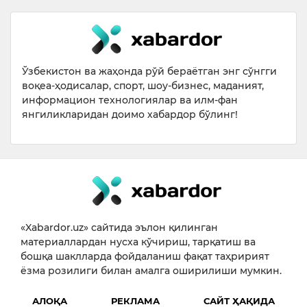
Ўзбекистон ва жаҳонда рўй бераётган энг сўнгги
воқеа-ҳодисалар, спорт, шоу-бизнес, маданият,
информацион технологиялар ва илм-фан
янгиликларидан доимо хабардор бўлинг!
«Xabardor.uz» сайтида эълон қилинган
материаллардан нусха кўчириш, тарқатиш ва
бошқа шаклларда фойдаланиш фақат таҳририят
ёзма розилиги билан амалга оширилиши мумкин.
АЛОҚА
РЕКЛАМА
САЙТ ҲАҚИДА