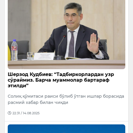
Шерзод Кудбиев: “Тадбиркорлардан узр
сўраймиз. Барча муаммолар бартараф
этилди”
Солиқ қўмитаси раиси бўлиб ўтган ишлар борасида
расмий хабар билан чиқди
22:31 / 14.08.2025