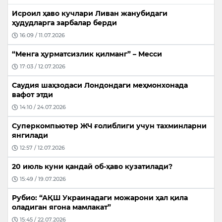
Исроил ҳаво кучлари Ливан жанубидаги
ҳудудларга зарбалар берди
16:09 / 11.07.2026
“Менга ҳурматсизлик қилманг” – Месси
17:03 / 12.07.2026
Саудия шаҳзодаси Лондондаги меҳмонхонада
вафот этди
14:10 / 24.07.2026
Суперкомпьютер ЖЧ ғолиблиги учун тахминларни
янгилади
12:57 / 12.07.2026
20 июль куни қандай об-ҳаво кузатилади?
15:49 / 19.07.2026
Рубио: “АҚШ Украинадаги можарони ҳал қила
оладиган ягона мамлакат”
15:45 / 22.07.2026