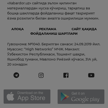
«Xabardor.uz» сайтида эълон қилинган
материаллардан нусха кўчириш, тарқатиш ва
бошқа шаклларда фойдаланиш фақат таҳририят
ёзма розилиги билан амалга оширилиши мумкин.
АЛОҚА
РЕКЛАМА
САЙТ ҲАҚИДА
ФОЙДАЛАНИШ ШАРТЛАРИ
Гувоҳнома: №1040. Берилган санаси: 24.09.2019 йил.
Муассис: “High Networks” МЧЖ. Манзил:
Ўзбекистон Республикаси, Тошкент шаҳри,
Яшнобод тумани, Мавлоно Риёзий кўчаси, 31А уй,
20 хонадон