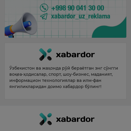
Ўзбекистон ва жаҳонда рўй бераётган энг сўнгги
воқеа-ҳодисалар, спорт, шоу-бизнес, маданият,
информацион технологиялар ва илм-фан
янгиликларидан доимо хабардор бўлинг!