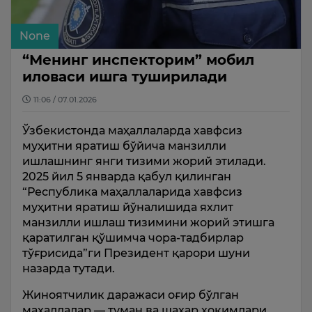
None
“Менинг инспекторим” мобил
иловаси ишга туширилади
11:06 / 07.01.2026
Ўзбекистонда маҳаллаларда хавфсиз
муҳитни яратиш бўйича манзилли
ишлашнинг янги тизими жорий этилади.
2025 йил 5 январда қабул қилинган
“Республика маҳаллаларида хавфсиз
муҳитни яратиш йўналишида яхлит
манзилли ишлаш тизимини жорий этишга
қаратилган қўшимча чора-тадбирлар
тўғрисида”ги Президент қарори шуни
назарда тутади.
Жиноятчилик даражаси оғир бўлган
маҳаллалар — туман ва шаҳар ҳокимлари,