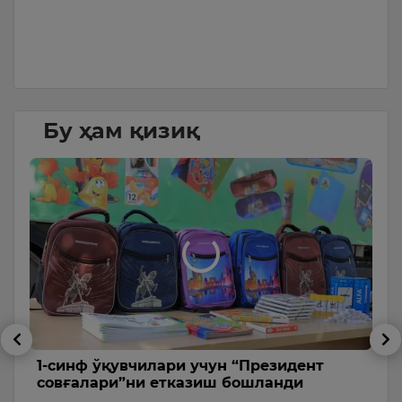
да
Бу ҳам қизиқ
ва
1-синф ўқувчилари учун “Президент
“
совғалари”ни етказиш бошланди
ю
и