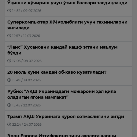
Ўқишни кўчириш учун ўтиш баллари тасдиқланди
14:52 / 09.07.2026
Суперкомпьютер ЖЧ ғолиблиги учун тахминларни
янгилади
12:57 / 12.07.2026
“Ланс” Ҳусановни қандай кашф этгани маълум
бўлди
17:05 / 08.07.2026
20 июль куни қандай об-ҳаво кузатилади?
15:49 / 19.07.2026
Рубио: “АҚШ Украинадаги можарони ҳал қила
оладиган ягона мамлакат”
15:45 / 22.07.2026
Трамп АҚШ Украинага қурол сотмаслигини айтди
22:24 / 24.07.2026
Эрон Европа Иттифоқини тинч аҳолига қарши