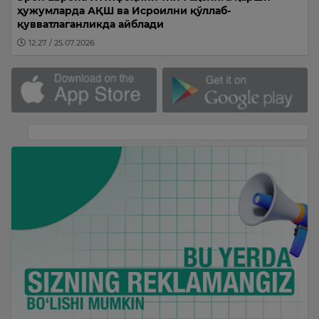
ҳужумларда АҚШ ва Исроилни қўллаб-
қувватлаганликда айблади
12:27 / 25.07.2026