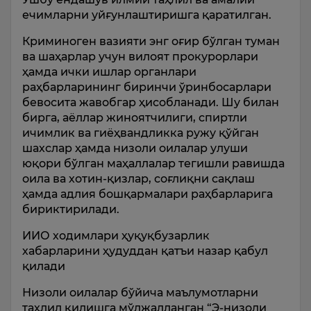
ечимларни уйғунлаштиришга қаратилган.
Криминоген вазияти энг оғир бўлган туман
ва шаҳарлар учун вилоят прокурорлари
ҳамда ички ишлар органлари
раҳбарларининг биринчи ўринбосарлари
бевосита жавобгар ҳисобланади. Шу билан
бирга, аёллар жиноятчилиги, спиртли
ичимлик ва гиёҳвандликка ружу қўйган
шахслар ҳамда низоли оилалар улуши
юқори бўлган маҳаллалар тегишли равишда
оила ва хотин-қизлар, соғлиқни сақлаш
ҳамда адлия бошқармалари раҳбарларига
бириктирилади.
ИИО ходимлари ҳуқуқбузарлик
хабарларини ҳудуддан қатъи назар қабул
қилади
Низоли оилалар бўйича маълумотларни
таҳлил қилишга мўлжалланган “Э-низоли