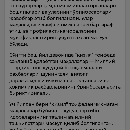
прокурорлар ҳамда ички ишлар органлари
бошлиқлари ва уларнинг ўринбосарлари
жавобгар этиб белгиланади. Улар
маҳалладаги хавфли омилларни бартараф
этиш ва профилактика чораларини
мувофиқлаштириш учун шахсан масъул
бўлади.
Сўнгги беш йил давомида “қизил” тоифада
сақланиб қолаётган маҳаллалар — Миллий
гвардиянинг ҳудудий бошқармалари
раҳбарлари, шунингдек, вилоят
даражасидаги ички ишлар органлари ва
ҳокимлик раҳбарларининг ўринбосарларига
бириктирилади.
Уч йилдан бери “қизил” тоифадан чиқмаган
маҳаллалар бўйича — ҳуқуқ-тартибот
идораларининг таълим ва илмий
ташкилотлари масъул қилиб белгиланган.
Ушбу ёндашув илмий таҳлил ва амалий