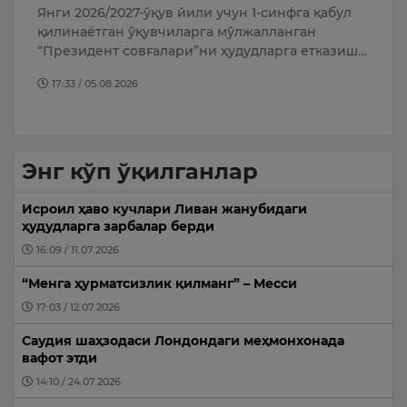
Янги 2026/2027-ўқув йили учун 1-синфга қабул
Х
ик
қилинаётган ўқувчиларга мўлжалланган
т
“Президент совғалари”ни ҳудудларга етказиш…
м
…
17:33 / 05.08.2026
Энг кўп ўқилганлар
Исроил ҳаво кучлари Ливан жанубидаги
ҳудудларга зарбалар берди
16:09 / 11.07.2026
“Менга ҳурматсизлик қилманг” – Месси
17:03 / 12.07.2026
Саудия шаҳзодаси Лондондаги меҳмонхонада
вафот этди
14:10 / 24.07.2026