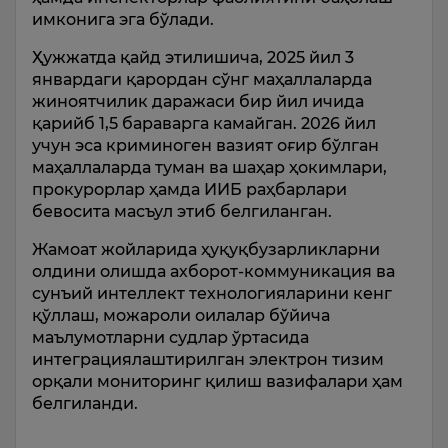
имконига эга бўлади.
Ҳужжатда қайд этилишича, 2025 йил 3
январдаги қарордан сўнг маҳаллаларда
жиноятчилик даражаси бир йил ичида
қарийб 1,5 бараварга камайган. 2026 йил
учун эса криминоген вазият оғир бўлган
маҳаллаларда туман ва шаҳар ҳокимлари,
прокурорлар ҳамда ИИБ раҳбарлари
бевосита масъул этиб белгиланган.
Жамоат жойларида ҳуқуқбузарликларни
олдини олишда ахборот-коммуникация ва
сунъий интеллект технологияларини кенг
қўллаш, можароли оилалар бўйича
маълумотларни судлар ўртасида
интеграциялаштирилган электрон тизим
орқали мониторинг қилиш вазифалари ҳам
белгиланди.