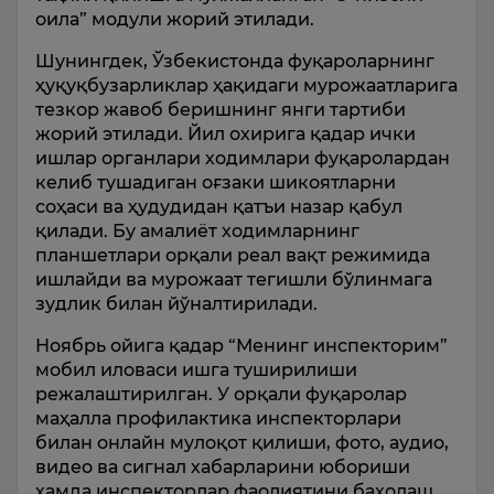
оила” модули жорий этилади.
Шунингдек, Ўзбекистонда фуқароларнинг
ҳуқуқбузарликлар ҳақидаги мурожаатларига
тезкор жавоб беришнинг янги тартиби
жорий этилади. Йил охирига қадар ички
ишлар органлари ходимлари фуқаролардан
келиб тушадиган оғзаки шикоятларни
соҳаси ва ҳудудидан қатъи назар қабул
қилади. Бу амалиёт ходимларнинг
планшетлари орқали реал вақт режимида
ишлайди ва мурожаат тегишли бўлинмага
зудлик билан йўналтирилади.
Ноябрь ойига қадар “Менинг инспекторим”
мобил иловаси ишга туширилиши
режалаштирилган. У орқали фуқаролар
маҳалла профилактика инспекторлари
билан онлайн мулоқот қилиши, фото, аудио,
видео ва сигнал хабарларини юбориши
ҳамда инспекторлар фаолиятини баҳолаш