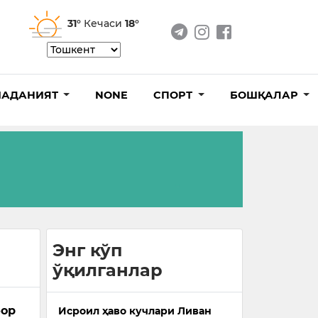
31°
Кечаси
18°
АДАНИЯТ
NONE
СПОРТ
БОШҚАЛАР
Энг кўп
ўқилганлар
бор
Исроил ҳаво кучлари Ливан