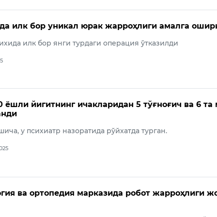
да илк бор уникал юрак жарроҳлиги амалга ошир
хида илк бор янги турдаги операция ўтказилди
25
0 ёшли йигитнинг ичакларидан 5 тўғноғич ва 6 та
анди
ича, у психиатр назоратида рўйхатда турган.
2025
гия ва ортопедия марказида робот жарроҳлиги ж