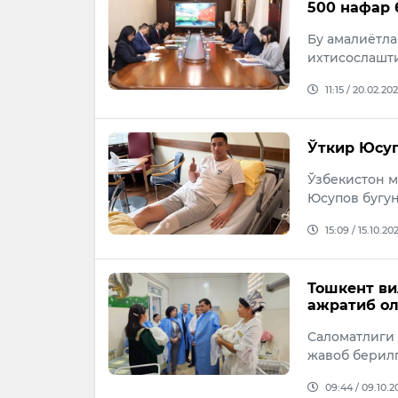
500 нафар
Бу амалиётла
ихтисослашт
11:15 / 20.02.20
Ўткир Юсу
Ўзбекистон м
Юсупов бугу
15:09 / 15.10.20
Тошкент ви
ажратиб о
Саломатлиги 
жавоб берилг
09:44 / 09.10.2