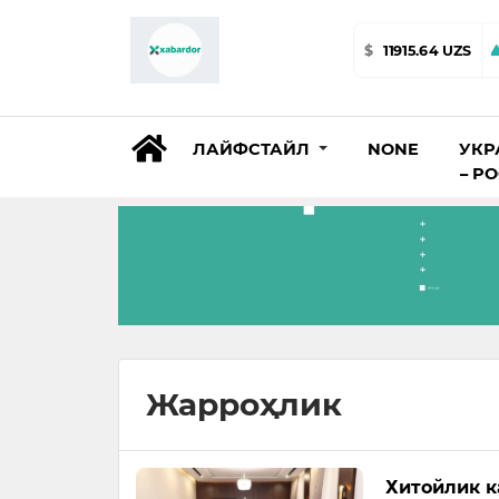
$
11915.64 UZS
ЛАЙФСТАЙЛ
NONE
УКР
– Р
Жарроҳлик
Хитойлик к