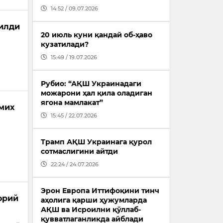
14:52 / 09.07.2026
илди
20 июль куни қандай об-ҳаво
кузатилади?
15:49 / 19.07.2026
Рубио: “АҚШ Украинадаги
можарони ҳал қила оладиган
ягона мамлакат”
 мих
15:45 / 22.07.2026
Трамп АҚШ Украинага қурол
сотмаслигини айтди
22:24 / 24.07.2026
Эрон Европа Иттифоқини тинч
орий
аҳолига қарши ҳужумларда
АҚШ ва Исроилни қўллаб-
қувватлаганликда айблади