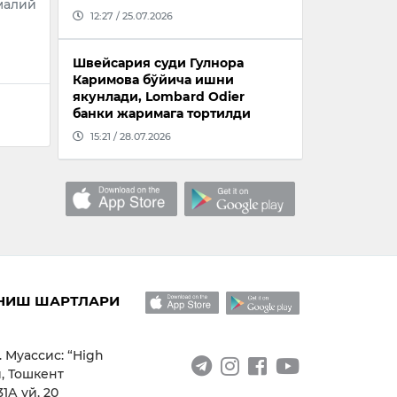
малий
12:27 / 25.07.2026
Швейсария суди Гулнора
Каримова бўйича ишни
якунлади, Lombard Odier
банки жаримага тортилди
15:21 / 28.07.2026
НИШ ШАРТЛАРИ
. Муассис: “High
, Тошкент
1А уй, 20