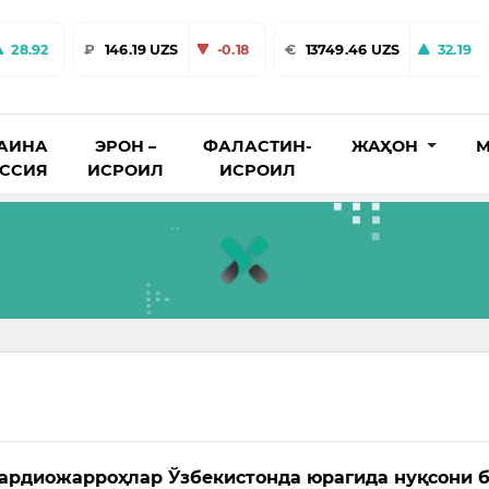
28.92
₽
146.19 UZS
-0.18
€
13749.46 UZS
32.19
АИНА
ЭРОН –
ФАЛАСТИН-
ЖАҲОН
М
ОССИЯ
ИСРОИЛ
ИСРОИЛ
ардиожарроҳлар Ўзбекистонда юрагида нуқсони 