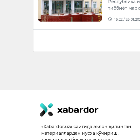
Республика 
тиббиёт марк
16:22 / 26.01.20
«Xabardor.uz» сайтида эълон қилинган
материаллардан нусха кўчириш,
тарқатиш ва бошқа шаклларда