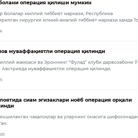
 болани операция қилиши мумкин
р Болалар миллий тиббиёт маркази, Республика
ирилган хирургия илмий-амалий тиббиёт маркази ҳамда Т
26
пов муваффақиятли операция қилинди
иллий жамоаси ва Эроннинг “Фулад” клуби дарвозабони Ў
н Австрияда муваффақиятли операция қилинди.
25
лоятида сиам эгизаклари ноёб операция орқали
линди
яхшиланган чақалоқлар ва уларнинг онасига шифохонадан
ан.
025