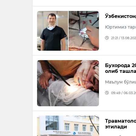
Ўзбекистон
Юртимиз тари
21:21 / 13.08.20
Бухорода 2
олиб ташл
Маълум бўлиш
09:49 / 06.03.
Травматоло
этилади