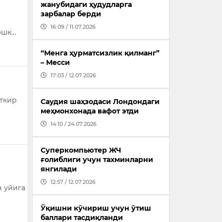
жанубидаги ҳудудларга
зарбалар берди
16:09 / 11.07.2026
ошк…
“Менга ҳурматсизлик қилманг”
– Месси
17:03 / 12.07.2026
ткир
Саудия шаҳзодаси Лондондаги
меҳмонхонада вафот этди
14:10 / 24.07.2026
Суперкомпьютер ЖЧ
ғолиблиги учун тахминларни
янгилади
12:57 / 12.07.2026
 уйига
Ўқишни кўчириш учун ўтиш
баллари тасдиқланди