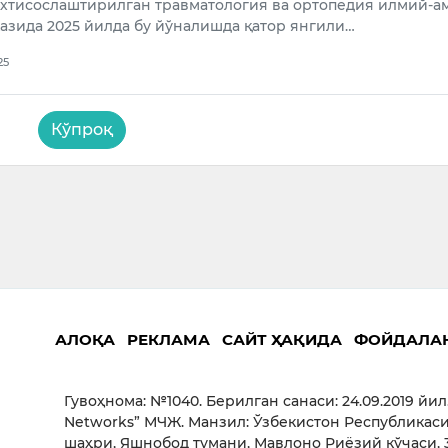
ихтисослаштирилган травматология ва ортопедия илмий-а
азида 2025 йилда бу йўналишда қатор янгили…
25
Кўпроқ
АЛОҚА
РЕКЛАМА
САЙТ ҲАҚИДА
ФОЙДАЛА
Гувоҳнома: №1040. Берилган санаси: 24.09.2019 йил
Networks” МЧЖ. Манзил: Ўзбекистон Республикаси
шаҳри, Яшнобод тумани, Мавлоно Риёзий кўчаси, 3