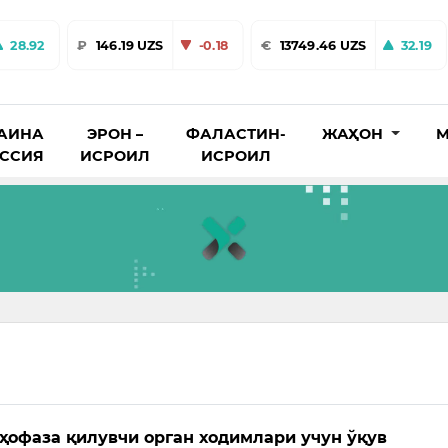
28.92
₽
146.19 UZS
-0.18
€
13749.46 UZS
32.19
АИНА
ЭРОН –
ФАЛАСТИН-
ЖАҲОН
М
ОССИЯ
ИСРОИЛ
ИСРОИЛ
ҳофаза қилувчи орган ходимлари учун ўқув