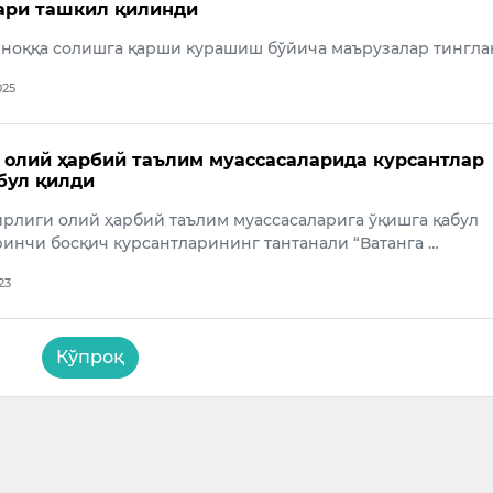
ари ташкил қилинди
йноққа солишга қарши курашиш бўйича маърузалар тингла
025
 олий ҳарбий таълим муассасаларида курсантлар
бул қилди
рлиги олий ҳарбий таълим муассасаларига ўқишга қабул
инчи босқич курсантларининг тантанали “Ватанга …
23
Кўпроқ