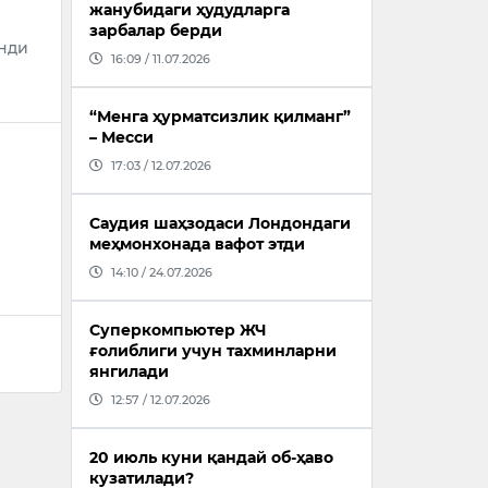
жанубидаги ҳудудларга
зарбалар берди
нди
16:09 / 11.07.2026
“Менга ҳурматсизлик қилманг”
– Месси
17:03 / 12.07.2026
Саудия шаҳзодаси Лондондаги
меҳмонхонада вафот этди
14:10 / 24.07.2026
Суперкомпьютер ЖЧ
ғолиблиги учун тахминларни
янгилади
12:57 / 12.07.2026
20 июль куни қандай об-ҳаво
кузатилади?