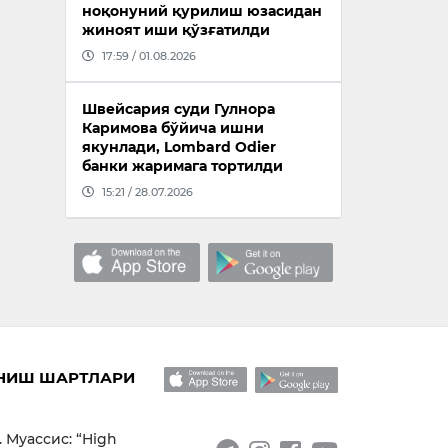
ноқонуний қурилиш юзасидан
жиноят иши қўзғатилди
17:59 / 01.08.2026
Швейсария суди Гулнора
Каримова бўйича ишни
якунлади, Lombard Odier
банки жаримага тортилди
15:21 / 28.07.2026
НИШ ШАРТЛАРИ
. Муассис: “High