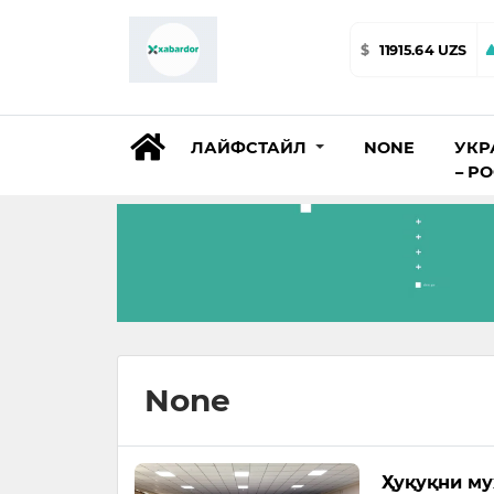
$
11915.64 UZS
ЛАЙФСТАЙЛ
NONE
УКР
– Р
None
Ҳуқуқни му