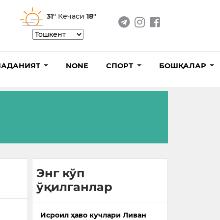
31°
Кечаси
18°
АДАНИЯТ
NONE
СПОРТ
БОШҚАЛАР
Энг кўп
ўқилганлар
Исроил ҳаво кучлари Ливан