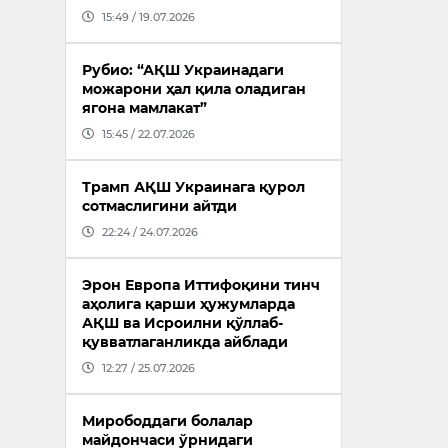
15:49 / 19.07.2026
Рубио: “АҚШ Украинадаги
можарони ҳал қила оладиган
ягона мамлакат”
15:45 / 22.07.2026
Трамп АҚШ Украинага қурол
сотмаслигини айтди
22:24 / 24.07.2026
Эрон Европа Иттифоқини тинч
аҳолига қарши ҳужумларда
АҚШ ва Исроилни қўллаб-
қувватлаганликда айблади
12:27 / 25.07.2026
Мирободдаги болалар
майдончаси ўрнидаги