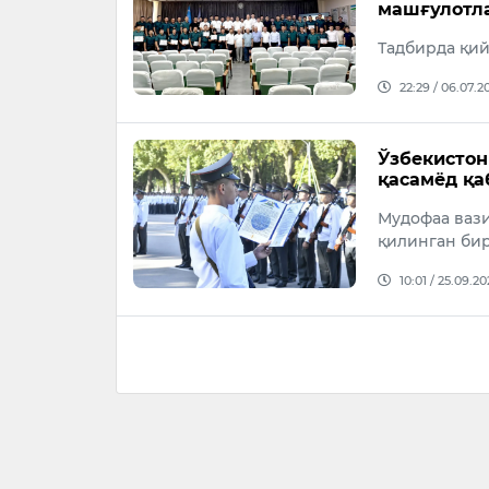
машғулотл
Тадбирда қи
22:29 / 06.07.2
Ўзбекистон
қасамёд қа
Мудофаа вази
қилинган бир
10:01 / 25.09.20