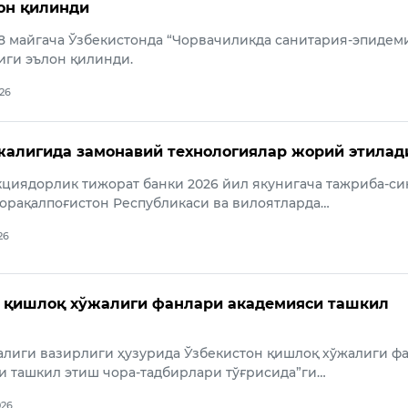
он қилинди
18 майгача Ўзбекистонда “Чорвачиликда санитария-эпидем
иги эълон қилинди.
026
алигида замонавий технологиялар жорий этилад
кциядорлик тижорат банки 2026 йил якунигача тажриба-си
орақалпоғистон Республикаси ва вилоятларда…
26
 қишлоқ хўжалиги фанлари академияси ташкил
алиги вазирлиги ҳузурида Ўзбекистон қишлоқ хўжалиги ф
 ташкил этиш чора-тадбирлари тўғрисида”ги…
026