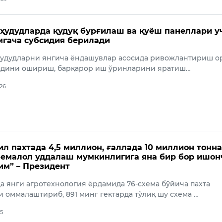
 ҳудудларда қудуқ бурғилаш ва қуёш панеллари у
мгача субсидия берилади
 ҳудудларни янгича ёндашувлар асосида ривожлантириш о
адини ошириш, барқарор иш ўринларини яратиш…
026
ил пахтада 4,5 миллион, ғаллада 10 миллион тонн
емалол уддалаш мумкинлигига яна бир бор ишон
им” – Президент
а янги агротехнология ёрдамида 76-схема бўйича пахта
оммалаштириб, 891 минг гектарда тўлиқ шу схема …
25