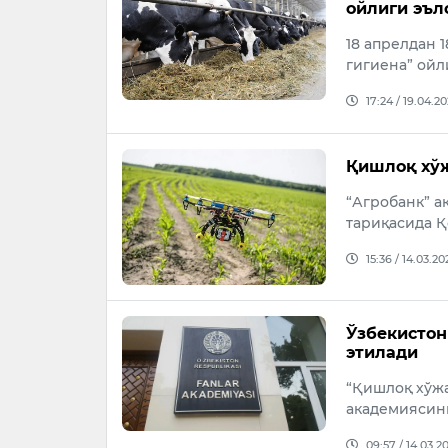
ойлиги эъл
18 апрелдан 
гигиена” ойл
17:24 / 19.04.2
Қишлоқ хўж
“Агробанк” а
тариқасида Қ
15:36 / 14.03.20
Ўзбекистон
этилади
“Қишлоқ хўж
академиясини
09:57 / 14.03.2