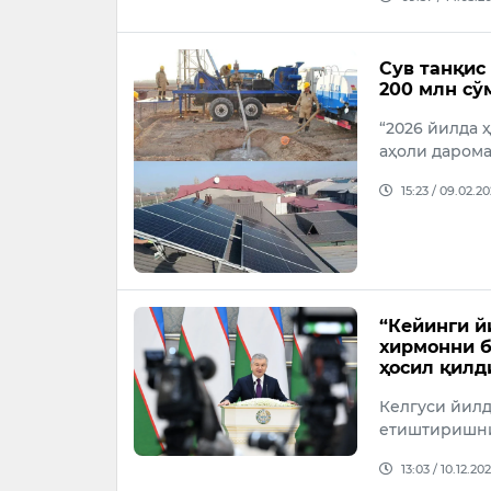
Сув танқис
200 млн сў
“2026 йилда
аҳоли даром
15:23 / 09.02.2
“Кейинги й
хирмонни б
ҳосил қилд
Келгуси йилд
етиштиришни 
13:03 / 10.12.20