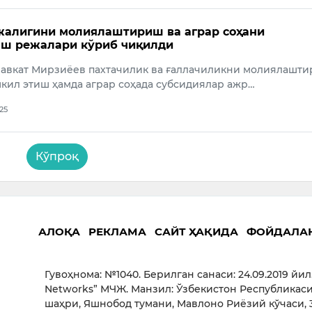
жалигини молиялаштириш ва аграр соҳани
аш режалари кўриб чиқилди
авкат Мирзиёев пахтачилик ва ғаллачиликни молиялашт
кил этиш ҳамда аграр соҳада субсидиялар ажр…
025
Кўпроқ
АЛОҚА
РЕКЛАМА
САЙТ ҲАҚИДА
ФОЙДАЛА
Гувоҳнома: №1040. Берилган санаси: 24.09.2019 йил
Networks” МЧЖ. Манзил: Ўзбекистон Республикаси
шаҳри, Яшнобод тумани, Мавлоно Риёзий кўчаси, 3