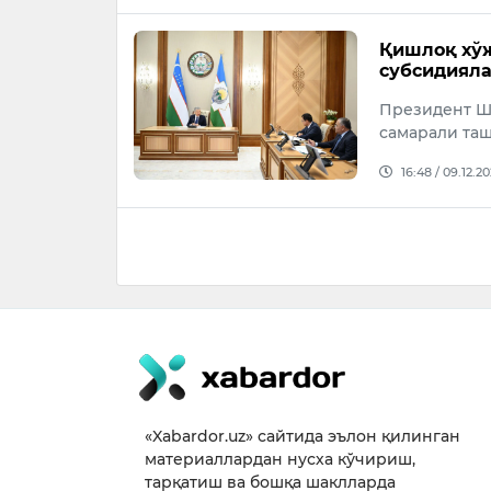
Қишлоқ хў
субсидиял
Президент Ш
самарали таш
16:48 / 09.12.2
«Xabardor.uz» сайтида эълон қилинган
материаллардан нусха кўчириш,
тарқатиш ва бошқа шаклларда