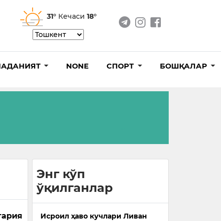
31°
Кечаси
18°
АДАНИЯТ
NONE
СПОРТ
БОШҚАЛАР
Энг кўп
ўқилганлар
тария
Исроил ҳаво кучлари Ливан