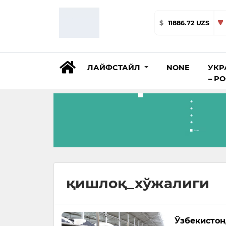
$
11886.72 UZS
ЛАЙФСТАЙЛ
NONE
УКР
– Р
қишлоқ_хўжалиги
Ўзбекистон