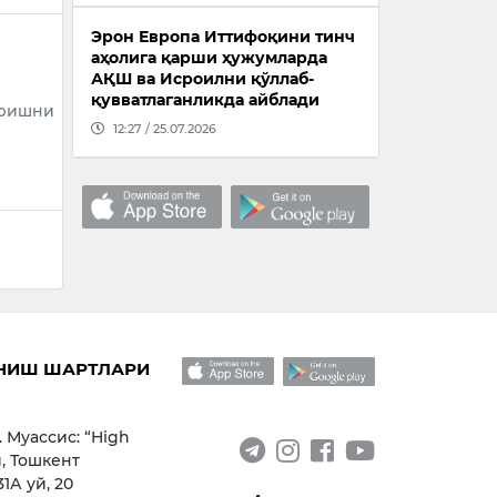
Эрон Европа Иттифоқини тинч
аҳолига қарши ҳужумларда
АҚШ ва Исроилни қўллаб-
қувватлаганликда айблади
иришни
12:27 / 25.07.2026
НИШ ШАРТЛАРИ
. Муассис: “High
, Тошкент
1А уй, 20