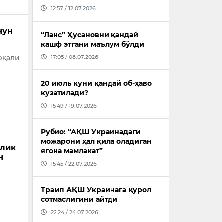
12:57 / 12.07.2026
чун
“Ланс” Ҳусановни қандай
кашф этгани маълум бўлди
17:05 / 08.07.2026
рқали
20 июль куни қандай об-ҳаво
кузатилади?
15:49 / 19.07.2026
Рубио: “АҚШ Украинадаги
можарони ҳал қила оладиган
алик
ягона мамлакат”
ч
15:45 / 22.07.2026
Трамп АҚШ Украинага қурол
сотмаслигини айтди
22:24 / 24.07.2026