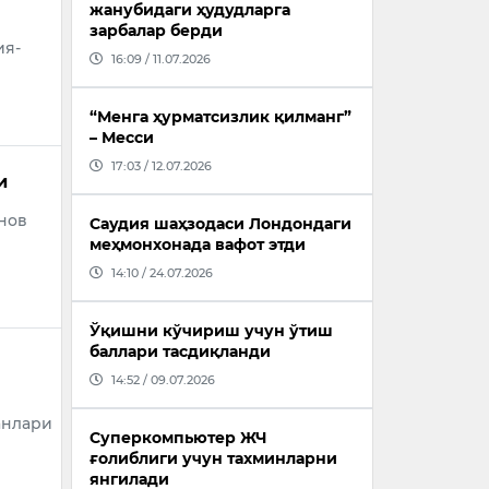
жанубидаги ҳудудларга
зарбалар берди
ия-
16:09 / 11.07.2026
“Менга ҳурматсизлик қилманг”
– Месси
17:03 / 12.07.2026
и
нов
Саудия шаҳзодаси Лондондаги
меҳмонхонада вафот этди
14:10 / 24.07.2026
Ўқишни кўчириш учун ўтиш
баллари тасдиқланди
14:52 / 09.07.2026
анлари
Суперкомпьютер ЖЧ
ғолиблиги учун тахминларни
янгилади