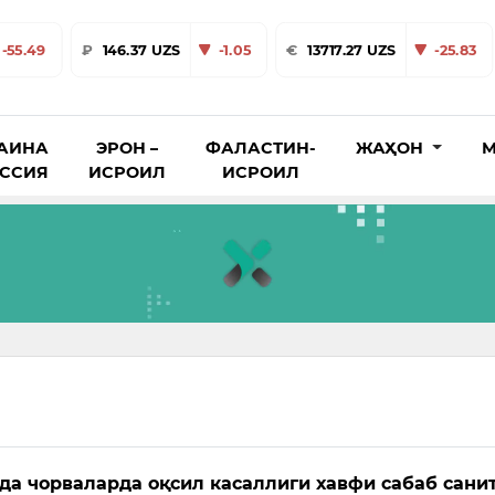
-55.49
₽
146.37 UZS
-1.05
€
13717.27 UZS
-25.83
АИНА
ЭРОН –
ФАЛАСТИН-
ЖАҲОН
М
ОССИЯ
ИСРОИЛ
ИСРОИЛ
да чорваларда оқсил касаллиги хавфи сабаб сани