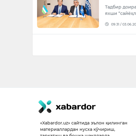
Тадбир доира
яхши “сайёҳ
09:31 / 03.06.2
«Xabardor.uz» сайтида эълон қилинган
материаллардан нусха кўчириш,
тарқатиш ва бошқа шаклларда