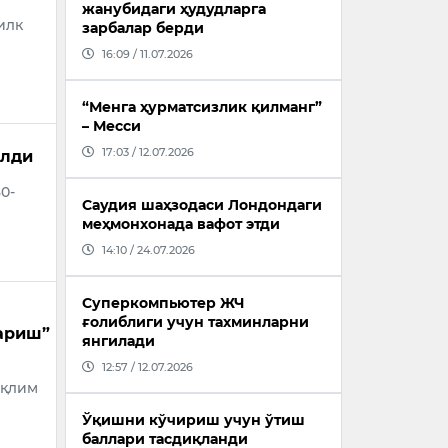
жанубидаги ҳудудларга
илк
зарбалар берди
16:09 / 11.07.2026
“Менга ҳурматсизлик қилманг”
– Месси
17:03 / 12.07.2026
олди
0-
Саудия шаҳзодаси Лондондаги
меҳмонхонада вафот этди
14:10 / 24.07.2026
Суперкомпьютер ЖЧ
ғолиблиги учун тахминларни
ариш”
янгилади
12:57 / 12.07.2026
иқлим
Ўқишни кўчириш учун ўтиш
баллари тасдиқланди