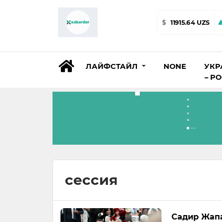
$
11915.64 UZS
ЛАЙФСТАЙЛ
NONE
УКР
– Р
сессия
Садир Жапа