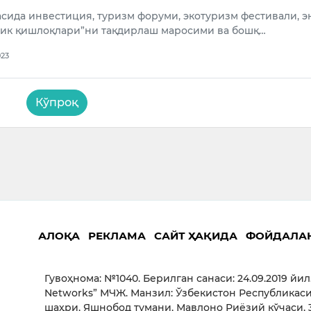
сида инвестиция, туризм форуми, экотуризм фестивали, э
лик қишлоқлари”ни тақдирлаш маросими ва бошқ…
023
Кўпроқ
АЛОҚА
РЕКЛАМА
САЙТ ҲАҚИДА
ФОЙДАЛА
Гувоҳнома: №1040. Берилган санаси: 24.09.2019 йил
Networks” МЧЖ. Манзил: Ўзбекистон Республикаси
шаҳри, Яшнобод тумани, Мавлоно Риёзий кўчаси, 3