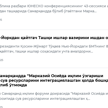
блика раҳбари ЮНЕСКО конференциясининг 43-сессияси 
дан ташқарида Самарқандда бўлиб ўтаётгани Марка…
25
-Йоркдан қайтгач Ташқи ишлар вазирини ишдан 
президенти Қосим-Жўмарт Тўқаев Нью-Йоркдаги БМТнинг 8
қайтгач, ташқи ишлар соҳасидаги учта амалдорни…
025
амарқандда “Марказий Осиёда иқлим ўзгариши
сув ресурсларини интеграциялашган ҳолда бошқ
ўлиб ўтмоқда
ни Самарқанд иқлим форуми доирасида “Марказий Осиёда 
роитида сув ресурсларини интеграциялашган ҳ…
025