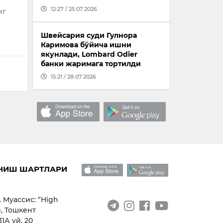
12:27 / 25.07.2026
нг
Швейсария суди Гулнора
Каримова бўйича ишни
якунлади, Lombard Odier
банки жаримага тортилди
15:21 / 28.07.2026
НИШ ШАРТЛАРИ
. Муассис: “High
, Тошкент
1А уй, 20