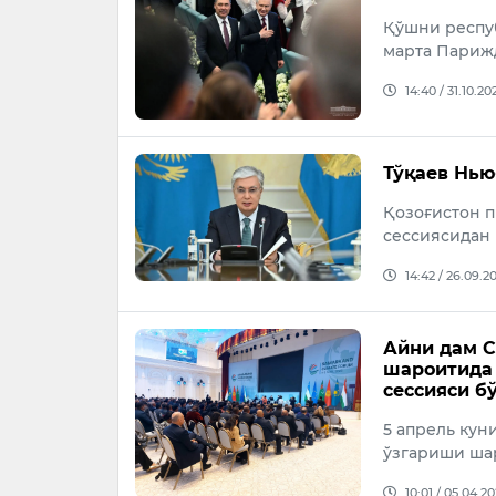
Қўшни респу
марта Париж
14:40 / 31.10.20
Тўқаев Нью
Қозоғистон 
сессиясидан 
14:42 / 26.09.2
Айни дам С
шароитида 
сессияси б
5 апрель ку
ўзгариши ша
10:01 / 05.04.2