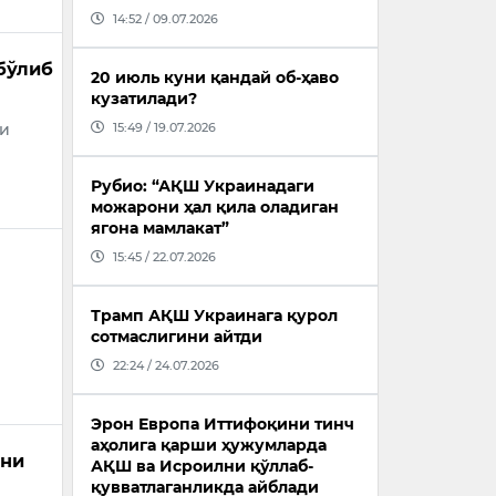
14:52 / 09.07.2026
бўлиб
20 июль куни қандай об-ҳаво
кузатилади?
15:49 / 19.07.2026
ни
Рубио: “АҚШ Украинадаги
можарони ҳал қила оладиган
ягона мамлакат”
15:45 / 22.07.2026
Трамп АҚШ Украинага қурол
сотмаслигини айтди
22:24 / 24.07.2026
Эрон Европа Иттифоқини тинч
аҳолига қарши ҳужумларда
ини
АҚШ ва Исроилни қўллаб-
қувватлаганликда айблади