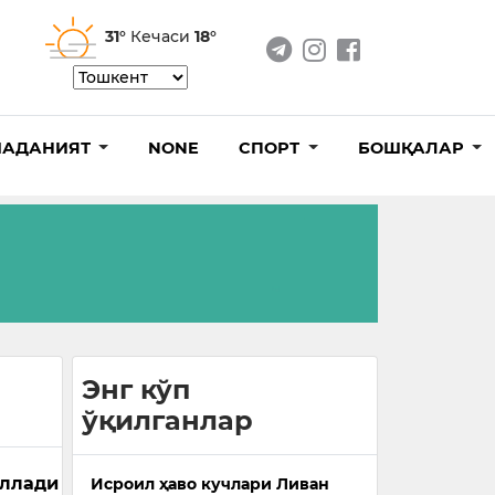
31°
Кечаси
18°
АДАНИЯТ
NONE
СПОРТ
БОШҚАЛАР
Энг кўп
ўқилганлар
ўллади
Исроил ҳаво кучлари Ливан