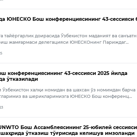
да ЮНЕСКО Бош конференциясининг 43-сессияси 
а тайёргарлик доирасида Ўзбекистон маданият ва санъат
иш жамғармаси делегацияси ЮНЕСКОнинг Париждаг…
25
 конференциясининг 43-сессияси 2025 йилда
да ўтказилади
 Ўзбекистон халқи номидан ва шахсан ўз номимдан барча
тларимиз ва шерикларимизга ЮНЕСКО Бош конференц…
23
UNWTO Бош Ассамблеясининг 25-юбилей сессияс
 шаҳрида ўтказиш тўғрисида келишув имзоланди