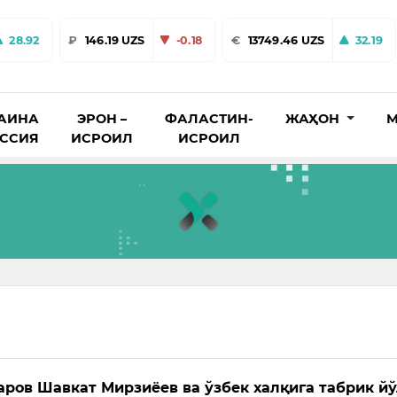
28.92
₽
146.19 UZS
-0.18
€
13749.46 UZS
32.19
АИНА
ЭРОН –
ФАЛАСТИН-
ЖАҲОН
М
ОССИЯ
ИСРОИЛ
ИСРОИЛ
ров Шавкат Мирзиёев ва ўзбек халқига табрик й