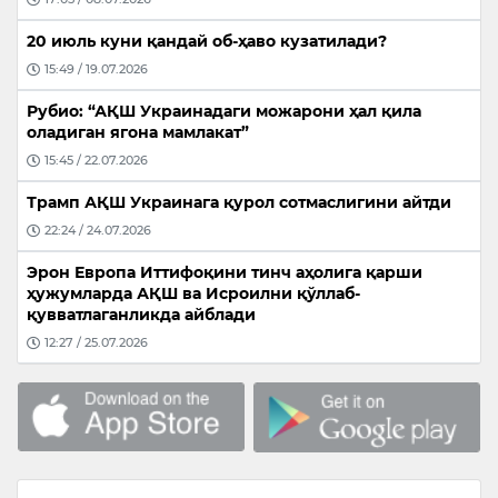
20 июль куни қандай об-ҳаво кузатилади?
15:49 / 19.07.2026
Рубио: “АҚШ Украинадаги можарони ҳал қила
оладиган ягона мамлакат”
15:45 / 22.07.2026
Трамп АҚШ Украинага қурол сотмаслигини айтди
22:24 / 24.07.2026
Эрон Европа Иттифоқини тинч аҳолига қарши
ҳужумларда АҚШ ва Исроилни қўллаб-
қувватлаганликда айблади
12:27 / 25.07.2026