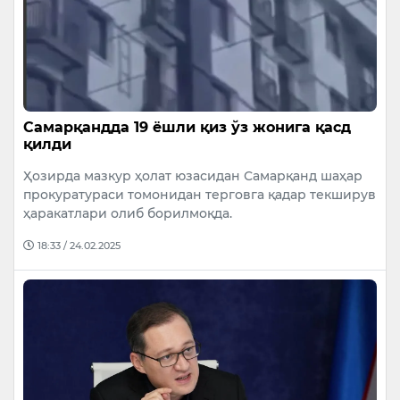
Самарқандда 19 ёшли қиз ўз жонига қасд
қилди
Ҳозирда мазкур ҳолат юзасидан Самарқанд шаҳар
прокуратураси томонидан терговга қадар текширув
ҳаракатлари олиб борилмоқда.
18:33 / 24.02.2025