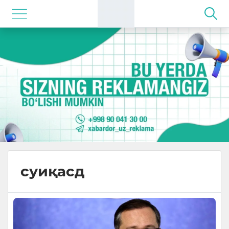
суиқасд