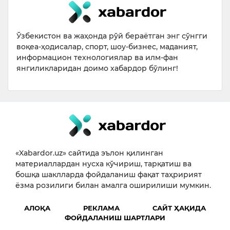
Ўзбекистон ва жаҳонда рўй бераётган энг сўнгги
воқеа-ҳодисалар, спорт, шоу-бизнес, маданият,
информацион технологиялар ва илм-фан
янгиликларидан доимо хабардор бўлинг!
«Xabardor.uz» сайтида эълон қилинган
материаллардан нусха кўчириш, тарқатиш ва
бошқа шаклларда фойдаланиш фақат таҳририят
ёзма розилиги билан амалга оширилиши мумкин.
АЛОҚА
РЕКЛАМА
САЙТ ҲАҚИДА
ФОЙДАЛАНИШ ШАРТЛАРИ