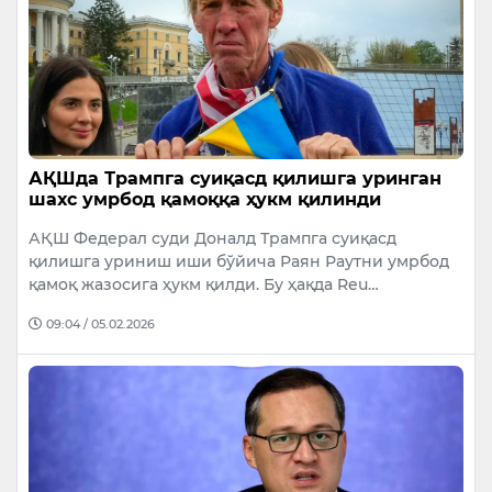
АҚШда Трампга суиқасд қилишга уринган
шахс умрбод қамоққа ҳукм қилинди
АҚШ Федерал суди Доналд Трампга суиқасд
қилишга уриниш иши бўйича Раян Раутни умрбод
қамоқ жазосига ҳукм қилди. Бу ҳақда Reu…
09:04 / 05.02.2026