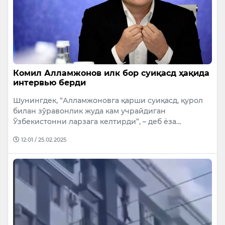
Комил Алламжонов илк бор суиқасд ҳақида
интервью берди
Шунингдек, “Алламжоновга қарши суиқасд, қурол
билан зўравонлик жуда кам учрайдиган
Ўзбекистонни ларзага келтирди”, – деб ёза…
12:01 / 25.02.2025