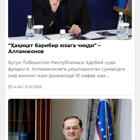
“Ҳақиқат барибир юзага чиқди” –
Алламжонов
Бугун Ўзбекистон Республикаси Ҳарбий суди
фуқаро К. Алламжоновга уюштирилган суиқасдга
оид жиноят иши доирасида 10 нафар шах…
14:54 / 12.02.2025