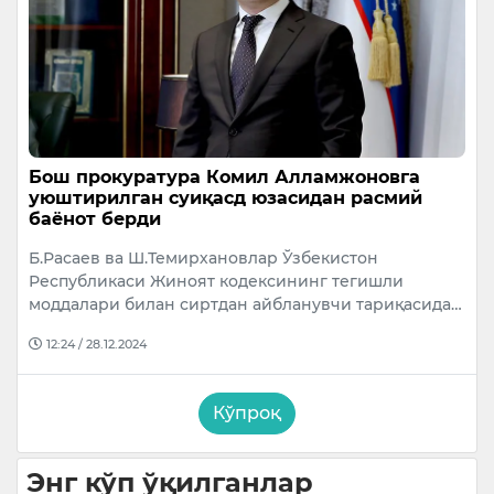
Бош прокуратура Комил Алламжоновга
уюштирилган суиқасд юзасидан расмий
баёнот берди
Б.Расаев ва Ш.Темирхановлар Ўзбекистон
Республикаси Жиноят кодексининг тегишли
моддалари билан сиртдан айбланувчи тариқасида…
12:24 / 28.12.2024
Кўпроқ
Энг кўп ўқилганлар