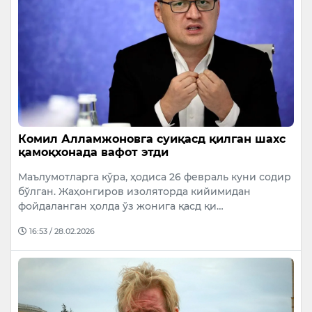
Комил Алламжоновга суиқасд қилган шахс
қамоқхонада вафот этди
Маълумотларга кўра, ҳодиса 26 февраль куни содир
бўлган. Жаҳонгиров изоляторда кийимидан
фойдаланган ҳолда ўз жонига қасд қи…
16:53 / 28.02.2026