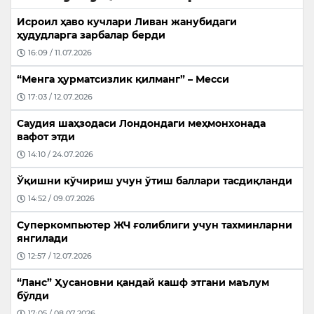
Исроил ҳаво кучлари Ливан жанубидаги
ҳудудларга зарбалар берди
16:09 / 11.07.2026
“Менга ҳурматсизлик қилманг” – Месси
17:03 / 12.07.2026
Саудия шаҳзодаси Лондондаги меҳмонхонада
вафот этди
14:10 / 24.07.2026
Ўқишни кўчириш учун ўтиш баллари тасдиқланди
14:52 / 09.07.2026
Суперкомпьютер ЖЧ ғолиблиги учун тахминларни
янгилади
12:57 / 12.07.2026
“Ланс” Ҳусановни қандай кашф этгани маълум
бўлди
17:05 / 08.07.2026