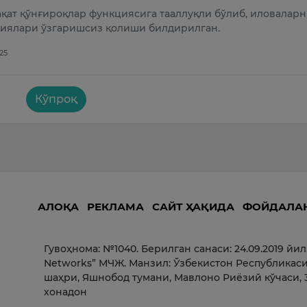
қат қўнғироқлар функциясига тааллуқли бўлиб, иловалар
циялари ўзгаришсиз қолиши билдирилган.
025
Кўпроқ
АЛОҚА
РЕКЛАМА
САЙТ ҲАҚИДА
ФОЙДАЛА
Гувоҳнома: №1040. Берилган санаси: 24.09.2019 йил
Networks” МЧЖ. Манзил: Ўзбекистон Республикаси
шаҳри, Яшнобод тумани, Мавлоно Риёзий кўчаси, 3
хонадон