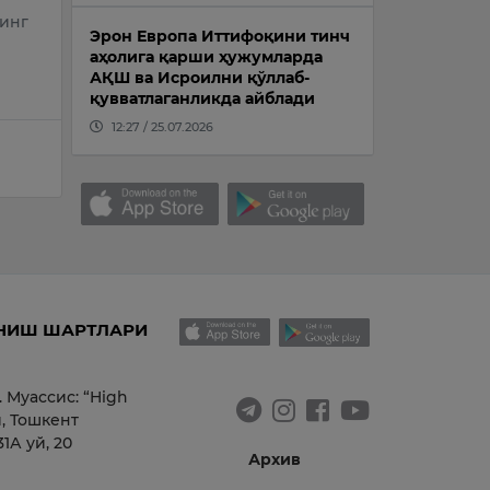
нинг
Эрон Европа Иттифоқини тинч
аҳолига қарши ҳужумларда
АҚШ ва Исроилни қўллаб-
қувватлаганликда айблади
12:27 / 25.07.2026
НИШ ШАРТЛАРИ
. Муассис: “High
, Тошкент
1А уй, 20
Архив