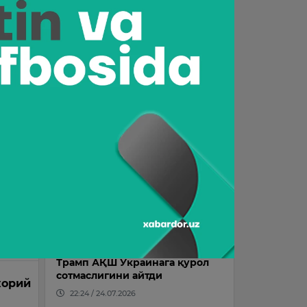
12:57 / 12.07.2026
“Ланс” Ҳусановни қандай
кашф этгани маълум бўлди
шқа
17:05 / 08.07.2026
20 июль куни қандай об-ҳаво
кузатилади?
15:49 / 19.07.2026
вел
Рубио: “АҚШ Украинадаги
можарони ҳал қила оладиган
и
ягона мамлакат”
15:45 / 22.07.2026
Трамп АҚШ Украинага қурол
сотмаслигини айтди
жорий
22:24 / 24.07.2026