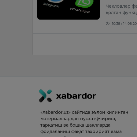
Чекловлар фа
қолган функ
10:38 / 14.08.2
«Xabardor.uz» сайтида эълон қилинган
материаллардан нусха кўчириш,
тарқатиш ва бошқа шаклларда
фойдаланиш фақат таҳририят ёзма