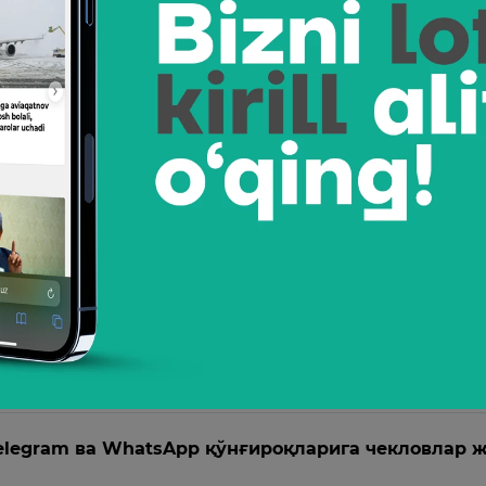
26
авбатдаги янгиланишларни тақдим этди
сиқа қўшиш, бирламчи профиль саҳифасини танлаш ва бо
 пайдо бўлди
25
инишим Франция полициясининг хатоси эди” – Па
осчиси Францияда бир йил олдин ҳибсга олиниши сабабин
си деб ҳисоблайди.
25
elegram ва WhatsApp қўнғироқларига чекловлар 