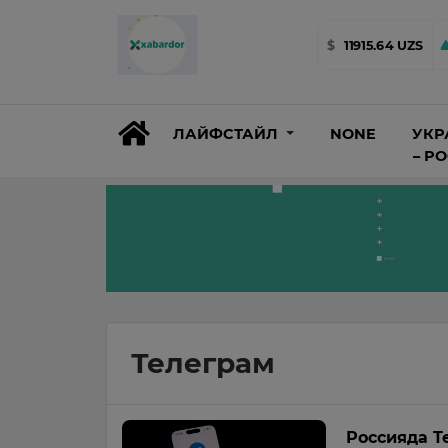
$
11915.64 UZS
ЛАЙФСТАЙЛ
NONE
УКР
– Р
Телеграм
Россияда T