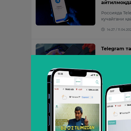
айтилмоқд
Россияда Te
кучайгани қа
14:27 / 11.04.20
Telegram т
Бугунги рақа
мессенжери о
11:48 / 17.02.20
Телеграмъд
қамалди
Самарқандда 
йигит қамалд