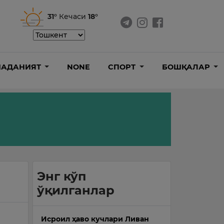
31°
Кечаси
18°
АДАНИЯТ
NONE
СПОРТ
БОШҚАЛАР
Энг кўп
ўқилганлар
Исроил ҳаво кучлари Ливан