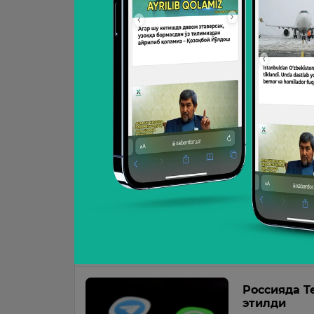
12:46 / 10.01.20
Telegram н
Профилга му
имкониятлар
21:55 / 01.09.20
“Ҳибсга ол
Дуров
Telegram ас
полиция хато
11:51 / 25.08.20
Россияда T
этилди