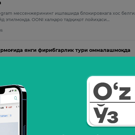
а
legram мессенжерининг ишлашида блокировкага хос белги
йд этилмоқда. OONI халқаро тадқиқот лойиҳаси…
26
армоғида янги фирибгарлик тури оммалашмоқда
мли дунёда хавфсизлик — энг олий вазифа. Видеода Teleg
рқали амалга оширилаётган янги турдаги киб…
26
а пайғамбарни ҳақорат қилган самарқандлик йиг
Telegram орқали пайғамбар Муҳаммад (с.а.в.)ни ҳақорат қи
и. Бу ҳақда вилоят ИИБ хабар берди.