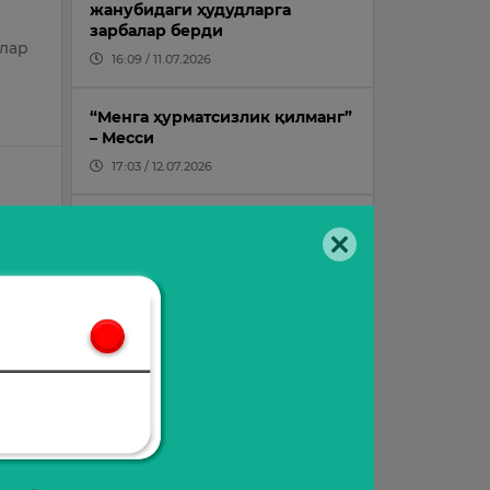
жанубидаги ҳудудларга
зарбалар берди
лар
16:09 / 11.07.2026
“Менга ҳурматсизлик қилманг”
– Месси
17:03 / 12.07.2026
ram
Саудия шаҳзодаси Лондондаги
меҳмонхонада вафот этди
14:10 / 24.07.2026
Ўқишни кўчириш учун ўтиш
баллари тасдиқланди
ит
14:52 / 09.07.2026
лган
Суперкомпьютер ЖЧ
ғолиблиги учун тахминларни
янгилади