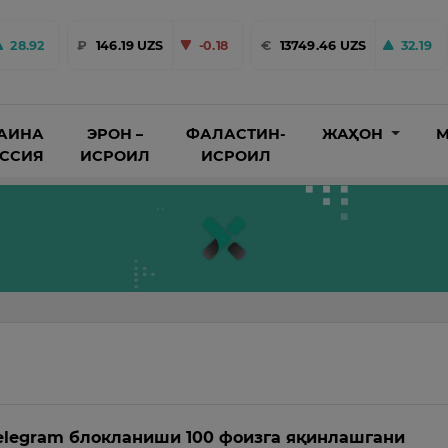
28.92
₽
146.19 UZS
-0.18
€
13749.46 UZS
32.19
АИНА
ЭРОН –
ФАЛАСТИН-
ЖАҲОН
М
ОССИЯ
ИСРОИЛ
ИСРОИЛ
elegram блокланиши 100 фоизга яқинлашгани