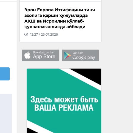
Эрон Европа Иттифоқини тинч
аҳолига қарши ҳужумларда
АҚШ ва Исроилни қўллаб-
қувватлаганликда айблади
12:27 / 25.07.2026