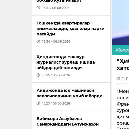
об-ҳаво кузатилади?
16:51 / 06.08.2026
Тошкентда квартиралар
қимматлашди, ҳовлилар нархи
пасайди
16:34 / 06.08.2026
Жаҳо
Ҳиндистонда машҳур
“Ҳи
журналист зўрлаш ишида
хат
айбдор деб топилди
16:25 / 06.08.2026
11:5
Андижонда юк машинаси
“Мен
велосипедчини уриб юборди
поли
Фран
15:20 / 06.08.2026
сўро
қилм
Бибисора Асаубаева
орқа
Самарқанддаги Бутунжаҳон