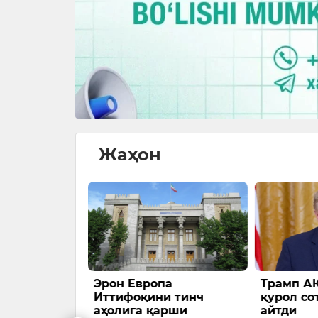
Жаҳон
ёҳлар
Эрон Европа
Трамп А
улаб тушди
Иттифоқини тинч
қурол со
аҳолига қарши
айтди