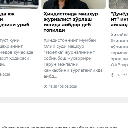
да юк
Ҳиндистонда машҳур
“Дунёд
и
журналист зўрлаш
ит” ин
едчини уриб
ишида айбдор деб
айлан
топилди
Хитойда
вгуст куни
Ҳиндистоннинг Мумбай
ўзининг
шаҳрининг
Олий суди машҳур
кўрини
едов кўчасида
“Теҳелка” журналининг
тармоқ
порт ҳодисаси
собиқ бош муҳаррири
эришди
ди.
Тарун Тежпални
ОАВлар
ҳамкасбини зўрлаганликда
08.2026
09:52 /
айбд…
16:25 / 06.08.2026
сўнгги воқеа-ҳодисалар, спорт, шоу-бизнес, маданият,