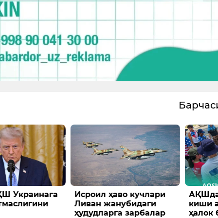
Барча
ҚШ Украинага
Исроил ҳаво кучлари
АҚШда
тмаслигини
Ливан жанубидаги
киши 
ҳудудларга зарбалар
ҳалок 