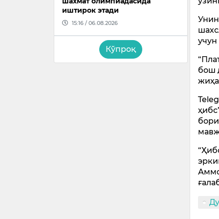
ўзин
шахмат олимпиадасида
иштирок этади
Унин
15:16 / 06.08.2026
шахс
учун
Кўпроқ
“Пла
бош 
жиҳа
Tele
ҳибс
бори
мавж
“Ҳиб
эрки
Аммо
ғала
Д