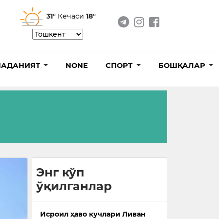
31°
Кечаси
18°
АДАНИЯТ
NONE
СПОРТ
БОШҚАЛАР
Энг кўп
ўқилганлар
Исроил ҳаво кучлари Ливан