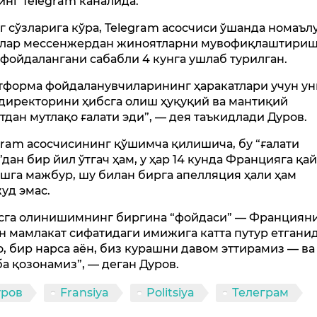
инг Telegram каналида.
г сўзларига кўра, Telegram асосчиси ўшанда номаъл
лар мессенжердан жиноятларни мувофиқлаштири
 фойдалангани сабабли 4 кунга ушлаб турилган.
тформа фойдаланувчиларининг ҳаракатлари учун ун
директорини ҳибсга олиш ҳуқуқий ва мантиқий
тдан мутлақо ғалати эди”, — дея таъкидлади Дуров.
gram асосчисининг қўшимча қилишича, бу “ғалати
”дан бир йил ўтгач ҳам, у ҳар 14 кунда Францияга қа
шга мажбур, шу билан бирга апелляция ҳали ҳам
уд эмас.
сга олинишимнинг биргина “фойдаси” — Франциян
н мамлакат сифатидаги имижига катта путур етгани
, бир нарса аён, биз курашни давом эттирамиз — ва
ба қозонамиз”, — деган Дуров.
уров
Fransiya
Politsiya
Телеграм