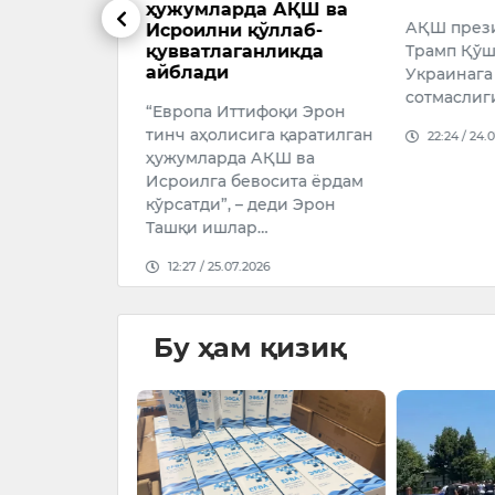
нинг барчаси
ҳужумларда АҚШ ва
АҚШ през
Исроилни қўллаб-
қувватлаганликда
Трамп Қўш
026
айблади
Украинага
сотмаслиг
“Европа Иттифоқи Эрон
тинч аҳолисига қаратилган
22:24 / 24.
ҳужумларда АҚШ ва
Исроилга бевосита ёрдам
кўрсатди”, – деди Эрон
Ташқи ишлар…
12:27 / 25.07.2026
Бу ҳам қизиқ