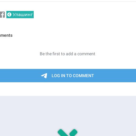
Улашинг