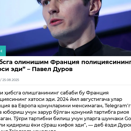
н
бсга олинишим Франция полициясинин
оси эди” – Павел Дуров
1 / 25.08.2025
и ҳибсга олишганининг сабаби бу Франция
циясининг хатоси эди. 2024 йил августигача улар
ция ва Европа қонунларини менсимаган, Telegram’г
в юбориш учун зарур бўлган қонуний тартибга риоя
аган. Тўғри тартибни билиш учун уларга шунчаки Go
ли қидириш ёки сўраш кифоя эди”, — деб ёзди Дуро