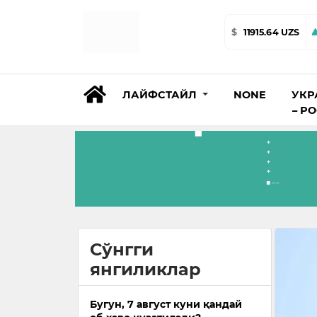
$
11915.64 UZS
ЛАЙФСТАЙЛ
NONE
УКР
– Р
Сўнгги
янгиликлар
Бугун, 7 август куни қандай