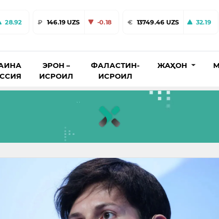
28.92
₽
146.19 UZS
-0.18
€
13749.46 UZS
32.19
АИНА
ЭРОН –
ФАЛАСТИН-
ЖАҲОН
М
ОССИЯ
ИСРОИЛ
ИСРОИЛ