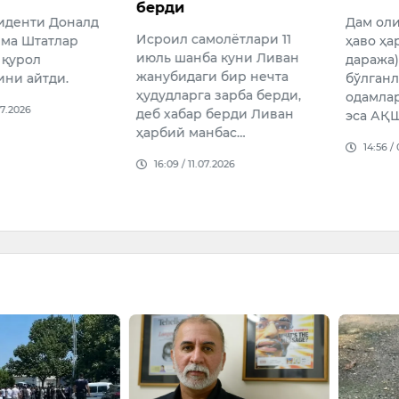
берди
иденти Доналд
Дам ол
Исроил самолётлари 11
ма Штатлар
ҳаво ҳа
июль шанба куни Ливан
 қурол
даража
жанубидаги бир нечта
ини айтди.
бўлганл
ҳудудларга зарба берди,
одамлар
07.2026
деб хабар берди Ливан
эса АҚ
ҳарбий манбас…
14:56 /
16:09 / 11.07.2026