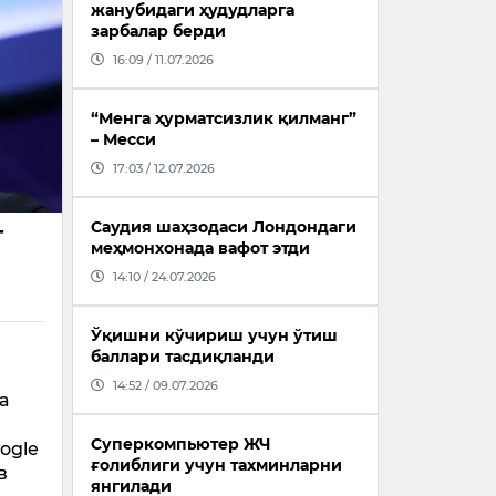
жанубидаги ҳудудларга
зарбалар берди
16:09 / 11.07.2026
“Менга ҳурматсизлик қилманг”
– Месси
17:03 / 12.07.2026
Саудия шаҳзодаси Лондондаги
г
меҳмонхонада вафот этди
14:10 / 24.07.2026
Ўқишни кўчириш учун ўтиш
баллари тасдиқланди
14:52 / 09.07.2026
а
Суперкомпьютер ЖЧ
ogle
ғолиблиги учун тахминларни
в
янгилади