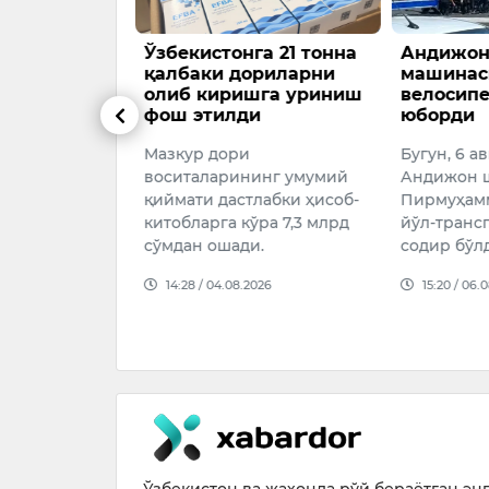
 қурилишга
Ўзбекистонга 21 тонна
Андижон
и
қалбаки дориларни
машинас
олиб киришга уриниш
велосип
яти, Фарғона
фош этилди
юборди
на кўчасида
Мазкур дори
Бугун, 6 а
аб келаётган
воситаларининг умумий
Андижон 
урилишга чек
қиймати дастлабки ҳисоб-
Пирмуҳамм
китобларга кўра 7,3 млрд
йўл-транс
026
сўмдан ошади.
содир бўл
14:28 / 04.08.2026
15:20 / 06.
Ўзбекистон ва жаҳонда рўй бераётган энг 