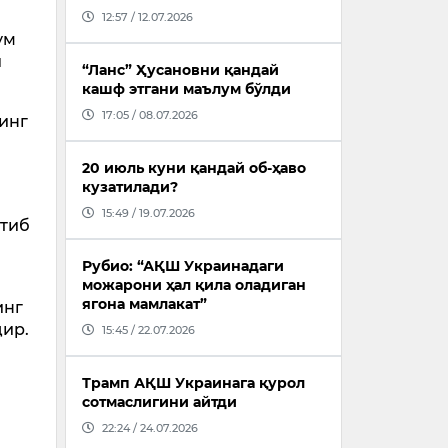
12:57 / 12.07.2026
ум
ш
“Ланс” Ҳусановни қандай
кашф этгани маълум бўлди
17:05 / 08.07.2026
инг
20 июль куни қандай об-ҳаво
кузатилади?
15:49 / 19.07.2026
йтиб
Рубио: “АҚШ Украинадаги
можарони ҳал қила оладиган
ягона мамлакат”
инг
дир.
15:45 / 22.07.2026
Трамп АҚШ Украинага қурол
сотмаслигини айтди
22:24 / 24.07.2026