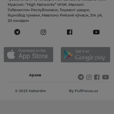
Муассис: “High Networks” МЧЖ. Манзил:
Ўзбекистон Республикаси, Тошкент шаҳри,
Яшнобод тумани, Мавлоно Риёзий кўчаси, 31А уй,
20 хонадон
Архив
© 2023 Xabardor
By FullFocus.uz