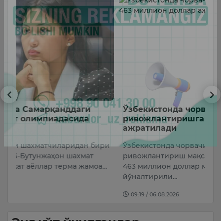
Ўзбекистонда чорвачиликни
Ф
ривожлантиришга 463 миллион доллар
м
ажратилади
Ў
ри
Ўзбекистонда чорвачилик тармоғини
м
ривожлантириш мақсадида 2026–2028 йилларда
б
а…
463 миллион доллар миқдорида маблағ
т
йўналтирили…
09:19 / 06.08.2026