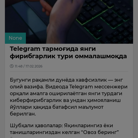
None
Telegram тармоғида янги
фирибгарлик тури оммалашмоқда
11:48 / 17.02.2026
Бугунги рақамли дунёда хавфсизлик — энг
олий вазифа. Видеода Telegram мессенжери
орқали амалга оширилаётган янги турдаги
киберфирибгарлик ва ундан ҳимояланиш
йўллари ҳақида батафсил маълумот
берилган.
Шубҳали ҳаволалар: Яқинларингиз ёки
танишларингиздан келган “Овоз беринг”