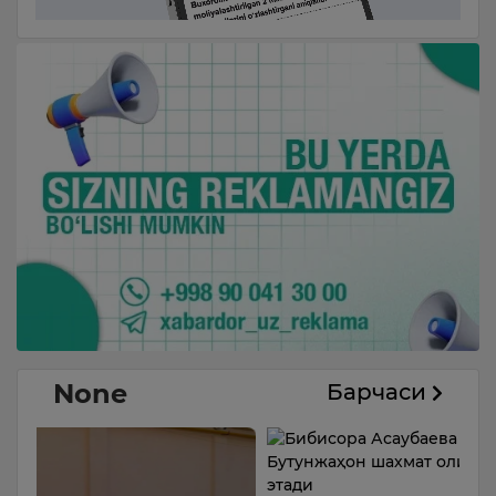
None
Барчаси