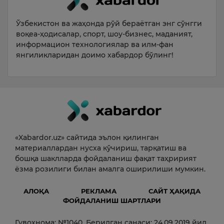
Ўзбекистон ва жаҳонда рўй бераётган энг сўнгги
воқеа-ҳодисалар, спорт, шоу-бизнес, маданият,
информацион технологиялар ва илм-фан
янгиликларидан доимо хабардор бўлинг!
«Xabardor.uz» сайтида эълон қилинган
материаллардан нусха кўчириш, тарқатиш ва
бошқа шаклларда фойдаланиш фақат таҳририят
ёзма розилиги билан амалга оширилиши мумкин.
АЛОҚА
РЕКЛАМА
САЙТ ҲАҚИДА
ФОЙДАЛАНИШ ШАРТЛАРИ
Гувоҳнома: №1040. Берилган санаси: 24.09.2019 йил.