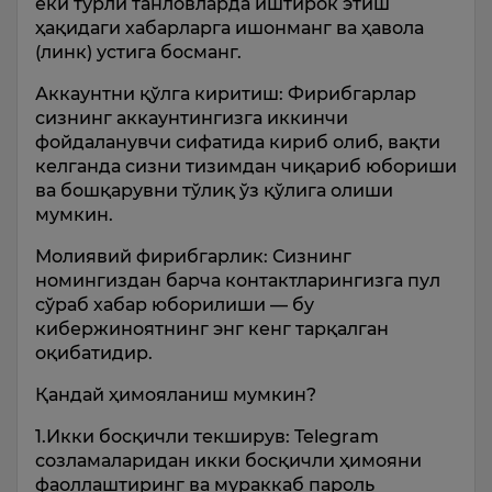
ёки турли танловларда иштирок этиш
ҳақидаги хабарларга ишонманг ва ҳавола
(линк) устига босманг.
Аккаунтни қўлга киритиш: Фирибгарлар
сизнинг аккаунтингизга иккинчи
фойдаланувчи сифатида кириб олиб, вақти
келганда сизни тизимдан чиқариб юбориши
ва бошқарувни тўлиқ ўз қўлига олиши
мумкин.
Молиявий фирибгарлик: Сизнинг
номингиздан барча контактларингизга пул
сўраб хабар юборилиши — бу
кибержиноятнинг энг кенг тарқалган
оқибатидир.
Қандай ҳимояланиш мумкин?
1️.Икки босқичли текширув: Telegram
созламаларидан икки босқичли ҳимояни
фаоллаштиринг ва мураккаб пароль