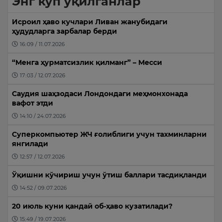
Энг кўп ўқилганлар
Исроил ҳаво кучлари Ливан жанубидаги
ҳудудларга зарбалар берди
16:09 / 11.07.2026
“Менга ҳурматсизлик қилманг” – Месси
17:03 / 12.07.2026
Саудия шаҳзодаси Лондондаги меҳмонхонада
вафот этди
14:10 / 24.07.2026
Суперкомпьютер ЖЧ ғолиблиги учун тахминларни
янгилади
12:57 / 12.07.2026
Ўқишни кўчириш учун ўтиш баллари тасдиқланди
14:52 / 09.07.2026
20 июль куни қандай об-ҳаво кузатилади?
15:49 / 19.07.2026