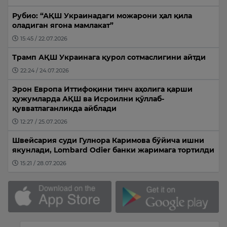
Рубио: “АҚШ Украинадаги можарони ҳал қила
оладиган ягона мамлакат”
15:45 / 22.07.2026
Трамп АҚШ Украинага қурол сотмаслигини айтди
22:24 / 24.07.2026
Эрон Европа Иттифоқини тинч аҳолига қарши
ҳужумларда АҚШ ва Исроилни қўллаб-
қувватлаганликда айблади
12:27 / 25.07.2026
Швейсария суди Гулнора Каримова бўйича ишни
якунлади, Lombard Odier банки жаримага тортилди
15:21 / 28.07.2026