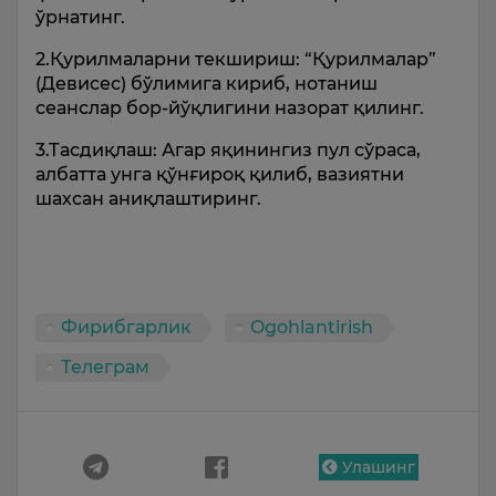
ўрнатинг.
2️.Қурилмаларни текшириш: “Қурилмалар”
(Девиcес) бўлимига кириб, нотаниш
сеанслар бор-йўқлигини назорат қилинг.
3️.Тасдиқлаш: Агар яқинингиз пул сўраса,
албатта унга қўнғироқ қилиб, вазиятни
шахсан аниқлаштиринг.
Фирибгарлик
Ogohlantirish
Телеграм
Улашинг