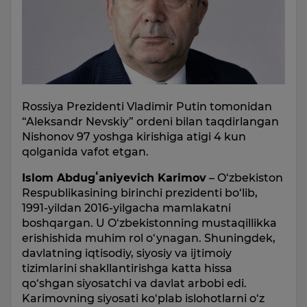
Rossiya Prezidenti Vladimir Putin tomonidan
“Aleksandr Nevskiy” ordeni bilan taqdirlangan
Nishonov 97 yoshga kirishiga atigi 4 kun
qolganida vafot etgan.
Islom Abdugʻaniyevich Karimov
– O‘zbekiston
Respublikasining birinchi prezidenti bo‘lib,
1991-yildan 2016-yilgacha mamlakatni
boshqargan. U O‘zbekistonning mustaqillikka
erishishida muhim rol o‘ynagan. Shuningdek,
davlatning iqtisodiy, siyosiy va ijtimoiy
tizimlarini shakllantirishga katta hissa
qo‘shgan siyosatchi va davlat arbobi edi.
Karimovning siyosati ko‘plab islohotlarni o‘z