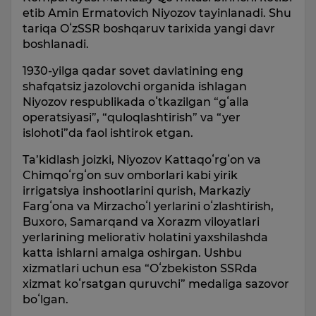
etib Amin Ermatovich Niyozov tayinlanadi. Shu
tariqa OʻzSSR boshqaruv tarixida yangi davr
boshlanadi.
1930-yilga qadar sovet davlatining eng
shafqatsiz jazolovchi organida ishlagan
Niyozov respublikada oʻtkazilgan “gʻalla
operatsiyasi”, “quloqlashtirish” va “yer
islohoti”da faol ishtirok etgan.
Ta’kidlash joizki, Niyozov Kattaqoʻrgʻon va
Chimqoʻrgʻon suv omborlari kabi yirik
irrigatsiya inshootlarini qurish, Markaziy
Fargʻona va Mirzachoʻl yerlarini oʻzlashtirish,
Buxoro, Samarqand va Xorazm viloyatlari
yerlarining meliorativ holatini yaxshilashda
katta ishlarni amalga oshirgan. Ushbu
xizmatlari uchun esa “Oʻzbekiston SSRda
xizmat koʻrsatgan quruvchi” medaliga sazovor
boʻlgan.