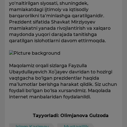
yo‘naltirilgan siyosati, shuningdek,
mamlakatdagi ijtimoiy va iqtisodiy
barqarorlikni ta’minlashga qaratilganidir.
Prezident sifatida Shavkat Mirziyoyev
mamlakatni yanada rivojlantirish va xalqaro
maydonda yuqori darajada tanitishga
qaratilgan islohotlarni davom ettirmoqda.
Maqolamiz orqali sizlarga Fayzulla
Ubaydullayevich Xoʻjayev davridan to hozirgi
vaqtgacha bo‘lgan prezidentlar haqida
ma’lumotlar berishga harakat qildik. Siz uchun
foydali bo‘lgan bo‘lsa xursandmiz. Maqolada
internet manbalaridan foydalanildi.
Tayyorladi: Olimjanova Gulzoda
Islom Karimov
Mustaqillik