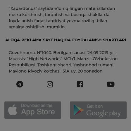
“Xabardor.uz” saytida eʼlon qilingan materiallardan
nusxa ko‘chirish, tarqatish va boshqa shakllarda
foydalanish faqat tahririyat yozma roziligi bilan
amalga oshirilishi mumkin.
ALOQA
REKLAMA
SAYT HAQIDA
FOYDALANISH SHARTLARI
Guvohnoma: №1040. Berilgan sanasi: 24.09.2019-yil.
Muassis: “High Networks” MChJ. Manzil: O'zbekiston
Respublikasi, Toshkent shahri, Yashnobod tumani,
Mavlono Riyoziy ko'chasi, 31А uy, 20 xonadon