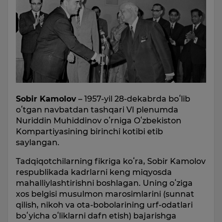
Sobir Kamolov
– 1957-yil 28-dekabrda boʻlib
oʻtgan navbatdan tashqari VI plenumda
Nuriddin Muhiddinov oʻrniga Oʻzbekiston
Kompartiyasining birinchi kotibi etib
saylangan.
Tadqiqotchilarning fikriga koʻra, Sobir Kamolov
respublikada kadrlarni keng miqyosda
mahalliylashtirishni boshlagan. Uning oʻziga
xos belgisi musulmon marosimlarini (sunnat
qilish, nikoh va ota-bobolarining urf-odatlari
boʻyicha oʻliklarni dafn etish) bajarishga