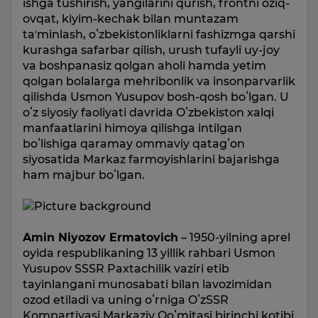
ishga tushirish, yangilarini qurish, frontni oziq-
ovqat, kiyim-kechak bilan muntazam
taʼminlash, oʻzbekistonliklarni fashizmga qarshi
kurashga safarbar qilish, urush tufayli uy-joy
va boshpanasiz qolgan aholi hamda yetim
qolgan bolalarga mehribonlik va insonparvarlik
qilishda Usmon Yusupov bosh-qosh boʻlgan. U
oʻz siyosiy faoliyati davrida Oʻzbekiston xalqi
manfaatlarini himoya qilishga intilgan
boʻlishiga qaramay ommaviy qatagʻon
siyosatida Markaz farmoyishlarini bajarishga
ham majbur boʻlgan.
Amin Niyozov Ermatovich
– 1950-yilning aprel
oyida respublikaning 13 yillik rahbari Usmon
Yusupov SSSR Paxtachilik vaziri etib
tayinlangani munosabati bilan lavozimidan
ozod etiladi va uning oʻrniga OʻzSSR
Kompartiyasi Markaziy Qoʻmitasi birinchi kotibi