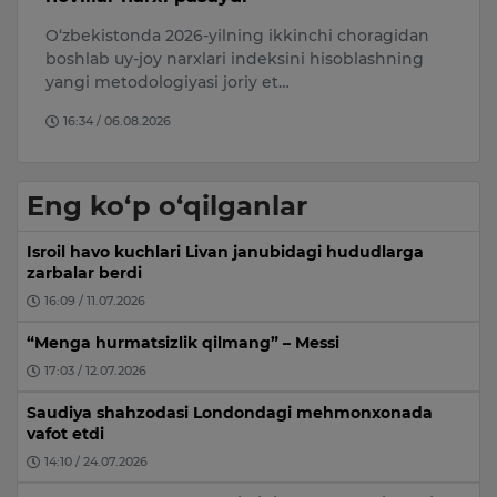
AQSh Senati Rossiya va Eronga qarshi keng
Qo
qamrovli sanksiyalarni nazarda tutuvchi “Lindsey
uc
O. Graham Sanctioning Russia and …
os
09:20 / 08.08.2026
Eng ko‘p o‘qilganlar
Isroil havo kuchlari Livan janubidagi hududlarga
zarbalar berdi
16:09 / 11.07.2026
“Menga hurmatsizlik qilmang” – Messi
17:03 / 12.07.2026
Saudiya shahzodasi Londondagi mehmonxonada
vafot etdi
14:10 / 24.07.2026