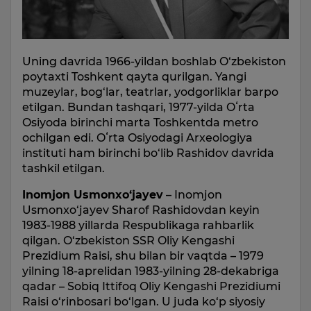
Uning davrida 1966-yildan boshlab O‘zbekiston
poytaxti Toshkent qayta qurilgan. Yangi
muzeylar, bog‘lar, teatrlar, yodgorliklar barpo
etilgan. Bundan tashqari, 1977-yilda Oʻrta
Osiyoda birinchi marta Toshkentda metro
ochilgan edi. Oʻrta Osiyodagi Arxeologiya
instituti ham birinchi bo‘lib Rashidov davrida
tashkil etilgan.
Inomjon Usmonxo‘jayev
– Inomjon
Usmonxo‘jayev Sharof Rashidovdan keyin
1983-1988 yillarda Respublikaga rahbarlik
qilgan. O‘zbekiston SSR Oliy Kengashi
Prezidium Raisi, shu bilan bir vaqtda – 1979
yilning 18-aprelidan 1983-yilning 28-dekabriga
qadar – Sobiq Ittifoq Oliy Kengashi Prezidiumi
Raisi o‘rinbosari bo‘lgan. U juda ko‘p siyosiy