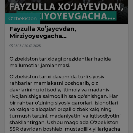
O‘zbekiston
Fayzulla Xoʻjayevdan,
Mirziyoyevgacha...
18:13 / 20.01.2025
O‘zbekiston tarixidagi prezidentlar haqida
ma’lumotlar jamlanmasi.
O‘zbekiston tarixi davomida turli siyosiy
rahbarlar mamlakatni boshqarib, o‘z
davrlarining iqtisodiy, ijtimoiy va madaniy
rivojlanishiga salmoqli hissa qo‘shishgan. Har
bir rahbar o‘zining siyosiy qarorlari, islohotlari
va xalqaro aloqalari orqali o‘zbek xalqining
turmush tarzini, madaniyatini va iqtisodiyotini
shakllantirgan. Ushbu maqolada O‘zbekiston
SSR davridan boshlab, mustaqillik yillarigacha