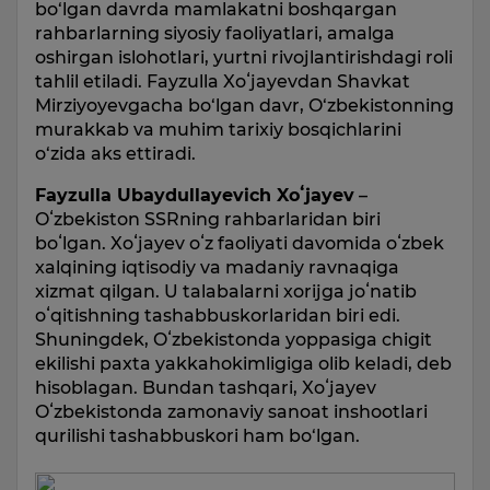
bo‘lgan davrda mamlakatni boshqargan
rahbarlarning siyosiy faoliyatlari, amalga
oshirgan islohotlari, yurtni rivojlantirishdagi roli
tahlil etiladi. Fayzulla Xoʻjayevdan Shavkat
Mirziyoyevgacha bo‘lgan davr, O‘zbekistonning
murakkab va muhim tarixiy bosqichlarini
o‘zida aks ettiradi.
Fayzulla Ubaydullayevich Xoʻjayev
–
Oʻzbekiston SSRning rahbarlaridan biri
boʻlgan. Xoʻjayev oʻz faoliyati davomida oʻzbek
xalqining iqtisodiy va madaniy ravnaqiga
xizmat qilgan. U talabalarni xorijga joʻnatib
oʻqitishning tashabbuskorlaridan biri edi.
Shuningdek, Oʻzbekistonda yoppasiga chigit
ekilishi paxta yakkahokimligiga olib keladi, deb
hisoblagan. Bundan tashqari, Xoʻjayev
Oʻzbekistonda zamonaviy sanoat inshootlari
qurilishi tashabbuskori ham bo‘lgan.