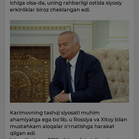
ichiga olsa-da, uning rahbarligi ostida siyosiy
erkinliklar biroz cheklangan edi.
Karimovning tashqi siyosati muhim
ahamiyatga ega bo‘lib, u Rossiya va Xitoy bilan
mustahkam aloqalar o‘rnatishga harakat
qilgan edi.