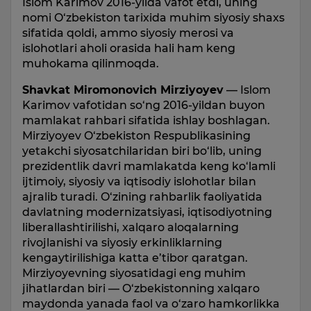
Islom Karimov 2016-yilda vafot etdi, uning
nomi O‘zbekiston tarixida muhim siyosiy shaxs
sifatida qoldi, ammo siyosiy merosi va
islohotlari aholi orasida hali ham keng
muhokama qilinmoqda.
Shavkat Miromonovich Mirziyoyev
— Islom
Karimov vafotidan so‘ng 2016-yildan buyon
mamlakat rahbari sifatida ishlay boshlagan.
Mirziyoyev O‘zbekiston Respublikasining
yetakchi siyosatchilaridan biri bo‘lib, uning
prezidentlik davri mamlakatda keng ko‘lamli
ijtimoiy, siyosiy va iqtisodiy islohotlar bilan
ajralib turadi. O‘zining rahbarlik faoliyatida
davlatning modernizatsiyasi, iqtisodiyotning
liberallashtirilishi, xalqaro aloqalarning
rivojlanishi va siyosiy erkinliklarning
kengaytirilishiga katta e’tibor qaratgan.
Mirziyoyevning siyosatidagi eng muhim
jihatlardan biri — O‘zbekistonning xalqaro
maydonda yanada faol va o‘zaro hamkorlikka