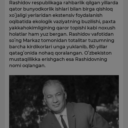
Rashidov respublikaga rahbarlik qilgan yillarda
qator bunyodkorlik ishlari bilan birga qishloq
xoʻjaligi yerlaridan ekstensiv foydalanish
oqibatida ekologik vaziyatning buzilishi, paxta
yakkahokimligining qaror topishi kabi noxush
holatlar ham yuz bergan. Rashidov vafotidan
soʻng Markaz tomonidan totalitar tuzumning
barcha kirdikorlari unga yuklanib, 80-yillar
qatagʻonida nohaq qoralangan. Oʻzbekiston
mustaqillikka erishgach esa Rashidovning
nomi oqlangan.