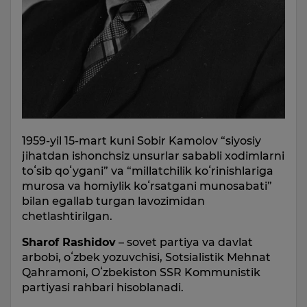
1959-yil 15-mart kuni Sobir Kamolov “siyosiy
jihatdan ishonchsiz unsurlar sababli xodimlarni
toʻsib qoʻygani” va “millatchilik koʻrinishlariga
murosa va homiylik koʻrsatgani munosabati”
bilan egallab turgan lavozimidan
chetlashtirilgan.
Sharof Rashidov
– sovet partiya va davlat
arbobi, oʻzbek yozuvchisi, Sotsialistik Mehnat
Qahramoni, Oʻzbekiston SSR Kommunistik
partiyasi rahbari hisoblanadi.