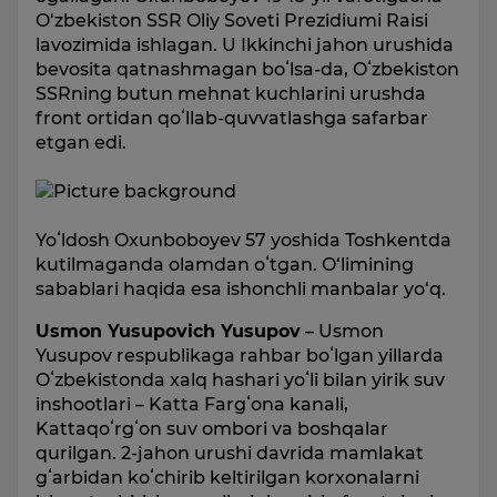
O‘zbekiston SSR Oliy Soveti Prezidiumi Raisi
lavozimida ishlagan. U Ikkinchi jahon urushida
bevosita qatnashmagan boʻlsa-da, Oʻzbekiston
SSRning butun mehnat kuchlarini urushda
front ortidan qoʻllab-quvvatlashga safarbar
etgan edi.
Yoʻldosh Oxunboboyev 57 yoshida Toshkentda
kutilmaganda olamdan oʻtgan. O‘limining
sabablari haqida esa ishonchli manbalar yo‘q.
Usmon Yusupovich Yusupov
– Usmon
Yusupov respublikaga rahbar boʻlgan yillarda
Oʻzbekistonda xalq hashari yoʻli bilan yirik suv
inshootlari – Katta Fargʻona kanali,
Kattaqoʻrgʻon suv ombori va boshqalar
qurilgan. 2-jahon urushi davrida mamlakat
gʻarbidan koʻchirib keltirilgan korxonalarni