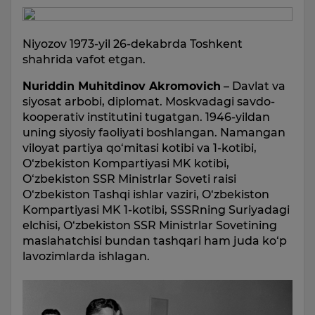
Niyozov 1973-yil 26-dekabrda Toshkent
shahrida vafot etgan.
Nuriddin Muhitdinov Akromovich
– Davlat va
siyosat arbobi, diplomat. Moskvadagi savdo-
kooperativ institutini tugatgan. 1946-yildan
uning siyosiy faoliyati boshlangan. Namangan
viloyat partiya qo‘mitasi kotibi va 1-kotibi,
O‘zbekiston Kompartiyasi MK kotibi,
O‘zbekiston SSR Ministrlar Soveti raisi
O‘zbekiston Tashqi ishlar vaziri, O‘zbekiston
Kompartiyasi MK 1-kotibi, SSSRning Suriyadagi
elchisi, O‘zbekiston SSR Ministrlar Sovetining
maslahatchisi bundan tashqari ham juda ko‘p
lavozimlarda ishlagan.