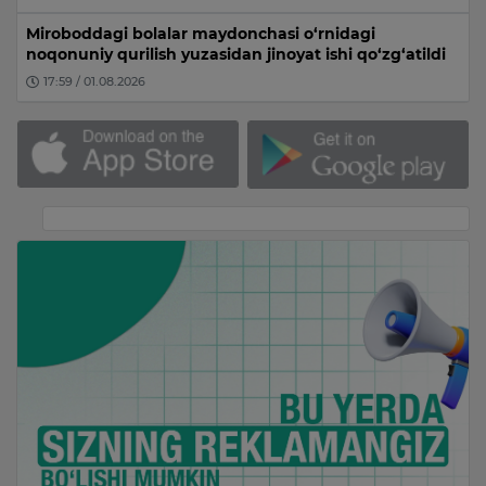
Miroboddagi bolalar maydonchasi o‘rnidagi
noqonuniy qurilish yuzasidan jinoyat ishi qo‘zg‘atildi
17:59 / 01.08.2026