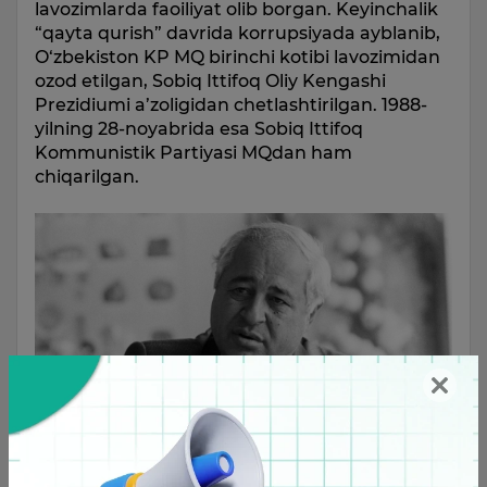
lavozimlarda faoiliyat olib borgan. Keyinchalik
“qayta qurish” davrida korrupsiyada ayblanib,
O‘zbekiston KP MQ birinchi kotibi lavozimidan
ozod etilgan, Sobiq Ittifoq Oliy Kengashi
Prezidiumi a’zoligidan chetlashtirilgan. 1988-
yilning 28-noyabrida esa Sobiq Ittifoq
Kommunistik Partiyasi MQdan ham
chiqarilgan.
Usmonxo‘jayev 1989-yilning 27-dekabr kuni