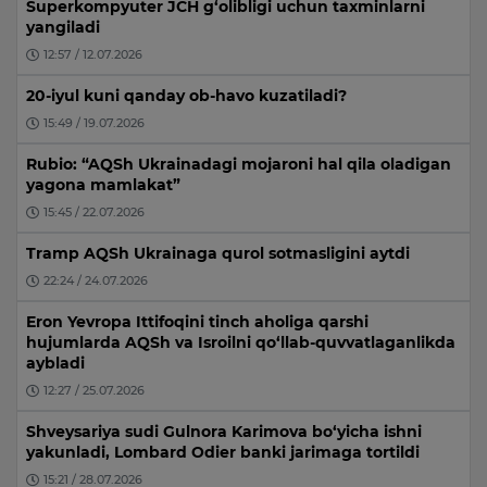
Superkompyuter JCH g‘olibligi uchun taxminlarni
yangiladi
12:57 / 12.07.2026
20-iyul kuni qanday ob-havo kuzatiladi?
15:49 / 19.07.2026
Rubio: “AQSh Ukrainadagi mojaroni hal qila oladigan
yagona mamlakat”
15:45 / 22.07.2026
Tramp AQSh Ukrainaga qurol sotmasligini aytdi
22:24 / 24.07.2026
Eron Yevropa Ittifoqini tinch aholiga qarshi
hujumlarda AQSh va Isroilni qo‘llab-quvvatlaganlikda
aybladi
12:27 / 25.07.2026
Shveysariya sudi Gulnora Karimova bo‘yicha ishni
yakunladi, Lombard Odier banki jarimaga tortildi
15:21 / 28.07.2026