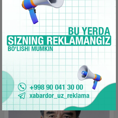
“Paxta ishi” bo‘yicha 12 yilga ozodlikdan
mahrum etilgan. 1990-yilda O‘zbekistonning
birinchi prezidenti Islom Karimov tashabbusi
bilan ozodlikka chiqqan.
Rafiq Nishonov
– 1985-yilda O‘zbekiston SSR
Tashqi ishlar vaziri lavozimini egallagan. 1988-yil
12- yanvardan 1989-yil 23-iyungacha –
O‘zbekiston SSR Kompartiyasi Markaziy
Qo‘mitasining birinchi kotibi bo‘lib faoliyat
yuritgan. Shundan so‘ng, u Moskvaga ketgan
va u yerda yashagan. 1991-yil sentyabrda SSSR
Prezidenti Mixail Gorbachyovga maslahatchi
bo‘lgan.