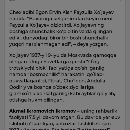
Chex adibi Egon Ervin Kish Fayzulla Xoʻjayev
haqida “Buxoroga kelganimdan keyin meni
Fayzulla Xo‘jayev qiziqtirdi. Xo‘jayevning
boshiga shunchalik ko‘p oltin va’da qilingan
ediki, dunyodagi biror bir bosh shunсhalik
yuqori narxlanmagan edi”, – deya yozgan.
Xoʻjayev 1937-yil 9-iyulda Moskvada qamoqqa
olingan. Unga Sovetlarga qarshi “Oʻng
trotskiychi blok” faoliyatiga qoʻshilganligi
hamda “bosmachilik” harakatini qoʻllab-
quvvatlaganligi, Fitrat, Choʻlpon, Abdulla
Qodiriy va boshqa oʻzbek ziyolilariga
gʻamxoʻrlik koʻrsatganligi kabi ayblar qoʻyilib,
otishga hukm qilingan.
Akmal Ikromovich Ikromov
– uning rahbarlik
faoliyati 7,5 yil davom etgan. Bu davrda yer-suv
islohoti o‘tkazilgan, kolxozlar tashkil etilgan.