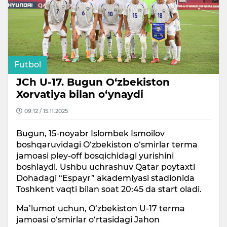
Futbol
JCh U-17. Bugun O‘zbekiston
Xorvatiya bilan o‘ynaydi
09:12 / 15.11.2025
Bugun, 15-noyabr Islombek Ismoilov
boshqaruvidagi O‘zbekiston o‘smirlar terma
jamoasi pley-off bosqichidagi yurishini
boshlaydi. Ushbu uchrashuv Qatar poytaxti
Dohadagi “Espayr” akademiyasi stadionida
Toshkent vaqti bilan soat 20:45 da start oladi.
Ma’lumot uchun, O‘zbekiston U-17 terma
jamoasi o‘smirlar o‘rtasidagi Jahon