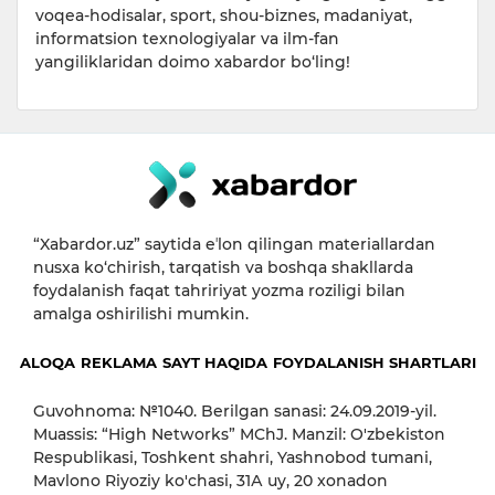
voqea-hodisalar, sport, shou-biznes, madaniyat,
informatsion texnologiyalar va ilm-fan
yangiliklaridan doimo xabardor bo‘ling!
“Xabardor.uz” saytida eʼlon qilingan materiallardan
nusxa ko‘chirish, tarqatish va boshqa shakllarda
foydalanish faqat tahririyat yozma roziligi bilan
amalga oshirilishi mumkin.
ALOQA
REKLAMA
SAYT HAQIDA
FOYDALANISH SHARTLARI
Guvohnoma: №1040. Berilgan sanasi: 24.09.2019-yil.
Muassis: “High Networks” MChJ. Manzil: O'zbekiston
Respublikasi, Toshkent shahri, Yashnobod tumani,
Mavlono Riyoziy ko'chasi, 31А uy, 20 xonadon