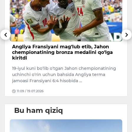
li
Angliya Fransiyani mag‘lub etib, Jahon
A
chempionatining bronza medalini qo‘lga
c
kiritdi
20
19-iyul kuni bo‘lib o‘tgan Jahon chempionatining
Ar
uchinchi o‘rin uchun bahsida Angliya terma
ke
jamoasi Fransiyani 6:4 hisobida …
11:09 / 19.07.2026
Bu ham qiziq