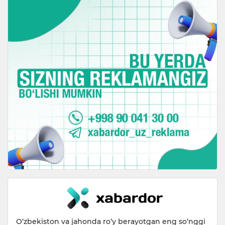
O‘zbekiston va jahonda ro‘y berayotgan eng so‘nggi