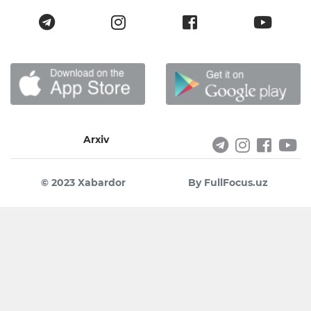
Arxiv
© 2023 Xabardor
By FullFocus.uz