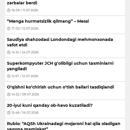
zarbalar berdi
16:09 / 11.07.2026
“Menga hurmatsizlik qilmang” – Messi
17:03 / 12.07.2026
Saudiya shahzodasi Londondagi mehmonxonada
vafot etdi
14:10 / 24.07.2026
Superkompyuter JCH g‘olibligi uchun taxminlarni
yangiladi
12:57 / 12.07.2026
O‘qishni ko‘chirish uchun o‘tish ballari tasdiqlandi
14:52 / 09.07.2026
20-iyul kuni qanday ob-havo kuzatiladi?
15:49 / 19.07.2026
Rubio: “AQSh Ukrainadagi mojaroni hal qila oladigan
yagona mamlakat”