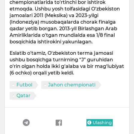
chempionatlarida to‘rtinchi bor ishtirok
etmoqda. Ushbu yosh toifasidagi O‘zbekiston
jamoalari 2011 (Meksika) va 2023-yilgi
(Indoneziya) musobaqalarda chorak finalga
qadar yetib borgan. 2013-yil Birlashgan Arab
Amirliklarida o‘tgan mundialda esa 1/8 final
bosqichida ishtirokini yakunlagan.
Eslatib o‘tamiz, O‘zbekiston terma jamoasi
ushbu bosqichga turnirning “J” guruhidan
o‘rin olgan holda ikki g‘alaba va bir mag‘lubiyat
(6 ochko) orqali yetib keldi.
Futbol
Jahon chempionati
Qatar
Ulashing