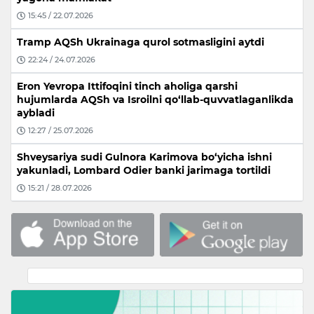
15:45 / 22.07.2026
Tramp AQSh Ukrainaga qurol sotmasligini aytdi
22:24 / 24.07.2026
Eron Yevropa Ittifoqini tinch aholiga qarshi
hujumlarda AQSh va Isroilni qo‘llab-quvvatlaganlikda
aybladi
12:27 / 25.07.2026
Shveysariya sudi Gulnora Karimova bo‘yicha ishni
yakunladi, Lombard Odier banki jarimaga tortildi
15:21 / 28.07.2026