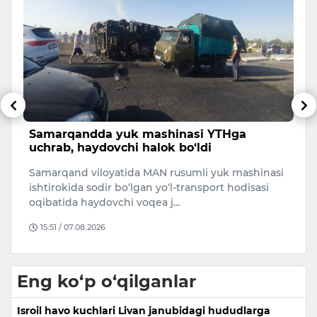
i
Samarqandda yuk mashinasi YTHga
O
uchrab, haydovchi halok bo‘ldi
r
Samarqand viloyatida MAN rusumli yuk mashinasi
O‘
19
ishtirokida sodir bo‘lgan yo‘l-transport hodisasi
ri
oqibatida haydovchi voqea j…
mi
15:51 / 07.08.2026
Eng ko‘p o‘qilganlar
Isroil havo kuchlari Livan janubidagi hududlarga