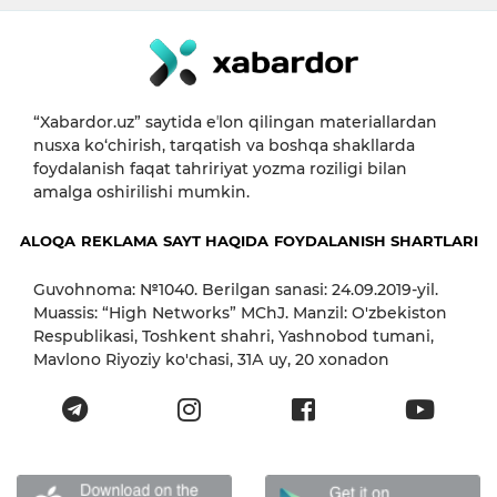
“Xabardor.uz” saytida eʼlon qilingan materiallardan
nusxa ko‘chirish, tarqatish va boshqa shakllarda
foydalanish faqat tahririyat yozma roziligi bilan
amalga oshirilishi mumkin.
ALOQA
REKLAMA
SAYT HAQIDA
FOYDALANISH SHARTLARI
Guvohnoma: №1040. Berilgan sanasi: 24.09.2019-yil.
Muassis: “High Networks” MChJ. Manzil: O'zbekiston
Respublikasi, Toshkent shahri, Yashnobod tumani,
Mavlono Riyoziy ko'chasi, 31А uy, 20 xonadon