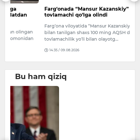
Farg‘onada “Mansur Kazanskiy” laqabli
T
tovlamachi qo‘lga olindi
a
m
Farg‘ona viloyatida “Mansur Kazanskiy” laqabi
n
7 
bilan tanilgan shaxs 100 ming AQSH dollarini
n
ta
tovlamachilik yo‘li bilan olayotg…
Ch
14:35 / 09.08.2026
Bu ham qiziq