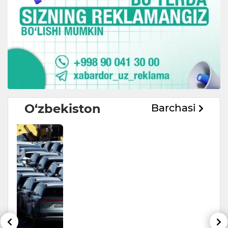
O‘zbekiston
Barchasi