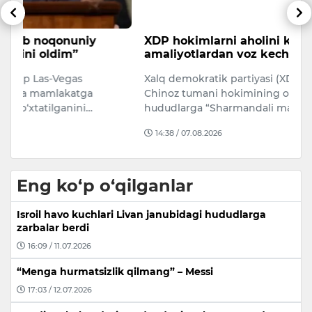
XDP hokimlarni aholini kamsituvchi
E
amaliyotlardan voz kechishga chaqirdi
a
q
Xalq demokratik partiyasi (XDP) Toshkent viloyati
O
Chinoz tumani hokimining obodonlashtirilmagan
av
hududlarga “Sharmandali maha…
qo
14:38 / 07.08.2026
Eng ko‘p o‘qilganlar
Isroil havo kuchlari Livan janubidagi hududlarga
zarbalar berdi
16:09 / 11.07.2026
“Menga hurmatsizlik qilmang” – Messi
17:03 / 12.07.2026