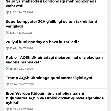
Saudiya shahzodasi Londondagi mehmonxonada
vafot etdi
14:10 / 24.07.2026
Superkompyuter JCH g‘olibligi uchun taxminlarni
yangiladi
12:57 / 12.07.2026
20-iyul kuni qanday ob-havo kuzatiladi?
15:49 / 19.07.2026
Rubio: “AQSh Ukrainadagi mojaroni hal qila oladigan
yagona mamlakat”
15:45 / 22.07.2026
Tramp AQSh Ukrainaga qurol sotmasligini aytdi
22:24 / 24.07.2026
Eron Yevropa Ittifoqini tinch aholiga qarshi
hujumlarda AQSh va Isroilni qo‘llab-quvvatlaganlikda
aybladi
12:27 / 25.07.2026