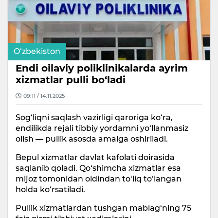
O‘zbekiston
Endi oilaviy poliklinikalarda ayrim
xizmatlar pulli bo‘ladi
09:11 / 14.11.2025
Sog‘liqni saqlash vazirligi qaroriga ko‘ra,
endilikda rejali tibbiy yordamni yo‘llanmasiz
olish — pullik asosda amalga oshiriladi.
Bepul xizmatlar davlat kafolati doirasida
saqlanib qoladi. Qo‘shimcha xizmatlar esa
mijoz tomonidan oldindan to‘liq to‘langan
holda ko‘rsatiladi.
Pullik xizmatlardan tushgan mablag‘ning 75