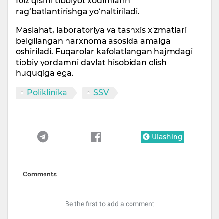
foiz qismi tibbiyot xodimlarini
rag‘batlantirishga yo‘naltiriladi.
Maslahat, laboratoriya va tashxis xizmatlari
belgilangan narxnoma asosida amalga
oshiriladi. Fuqarolar kafolatlangan hajmdagi
tibbiy yordamni davlat hisobidan olish
huquqiga ega.
Poliklinika
SSV
Ulashing