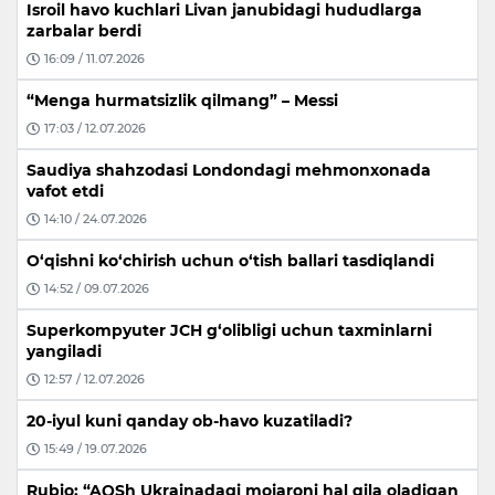
Isroil havo kuchlari Livan janubidagi hududlarga
zarbalar berdi
16:09 / 11.07.2026
“Menga hurmatsizlik qilmang” – Messi
17:03 / 12.07.2026
Saudiya shahzodasi Londondagi mehmonxonada
vafot etdi
14:10 / 24.07.2026
O‘qishni ko‘chirish uchun o‘tish ballari tasdiqlandi
14:52 / 09.07.2026
Superkompyuter JCH g‘olibligi uchun taxminlarni
yangiladi
12:57 / 12.07.2026
20-iyul kuni qanday ob-havo kuzatiladi?
15:49 / 19.07.2026
Rubio: “AQSh Ukrainadagi mojaroni hal qila oladigan