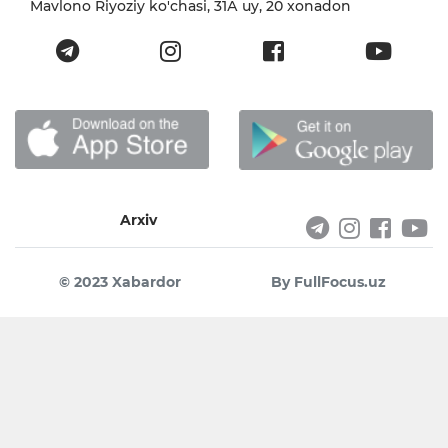
Mavlono Riyoziy ko'chasi, 31А uy, 20 xonadon
Arxiv
© 2023 Xabardor
By FullFocus.uz