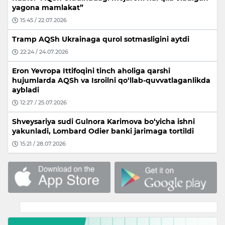
yagona mamlakat”
15:45 / 22.07.2026
Tramp AQSh Ukrainaga qurol sotmasligini aytdi
22:24 / 24.07.2026
Eron Yevropa Ittifoqini tinch aholiga qarshi
hujumlarda AQSh va Isroilni qo‘llab-quvvatlaganlikda
aybladi
12:27 / 25.07.2026
Shveysariya sudi Gulnora Karimova bo‘yicha ishni
yakunladi, Lombard Odier banki jarimaga tortildi
15:21 / 28.07.2026