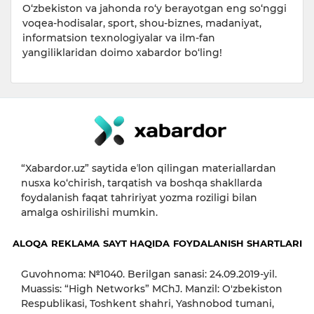
O‘zbekiston va jahonda ro‘y berayotgan eng so‘nggi
voqea-hodisalar, sport, shou-biznes, madaniyat,
informatsion texnologiyalar va ilm-fan
yangiliklaridan doimo xabardor bo‘ling!
“Xabardor.uz” saytida eʼlon qilingan materiallardan
nusxa ko‘chirish, tarqatish va boshqa shakllarda
foydalanish faqat tahririyat yozma roziligi bilan
amalga oshirilishi mumkin.
ALOQA
REKLAMA
SAYT HAQIDA
FOYDALANISH SHARTLARI
Guvohnoma: №1040. Berilgan sanasi: 24.09.2019-yil.
Muassis: “High Networks” MChJ. Manzil: O'zbekiston
Respublikasi, Toshkent shahri, Yashnobod tumani,