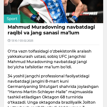
Sport
Mahmud Muradovning navbatdagi
raqibi va jang sanasi ma’lum
13:10 / 03.02.2025
O‘rta vazn toifasidagi o‘zbekistonlik aralash
yakkakurash ustasi, sobiq UFC jangchisi
Mahmud Muradovning navbatdagi jangi
bo‘yicha tafsilotlar ma’lum bo‘ldi.
34 yoshli jangchi professional faoliyatidagi
navbatdagi jangini 8-mart kuni
Germaniyaning Shtutgart shahrida joylashgan
“Hanns-Martin-Schleyer-Halle” majmuasida
tashkil etiladigan Oktagon 68 turnirida
o‘tkazadi. Unga oktagonda braziliyalik Joilton