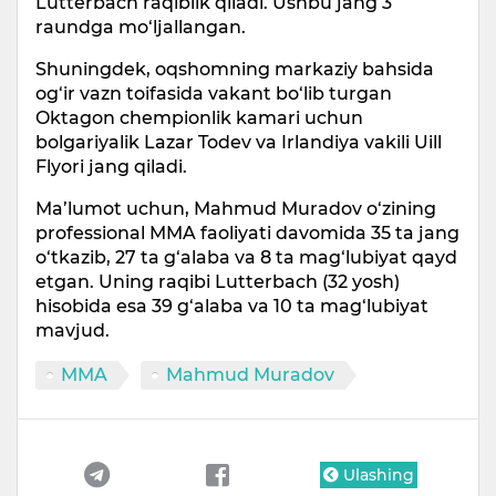
Lutterbach raqiblik qiladi. Ushbu jang 3
raundga mo‘ljallangan.
Shuningdek, oqshomning markaziy bahsida
og‘ir vazn toifasida vakant bo‘lib turgan
Oktagon chempionlik kamari uchun
bolgariyalik Lazar Todev va Irlandiya vakili Uill
Flyori jang qiladi.
Ma’lumot uchun, Mahmud Muradov o‘zining
professional MMA faoliyati davomida 35 ta jang
o‘tkazib, 27 ta g‘alaba va 8 ta mag‘lubiyat qayd
etgan. Uning raqibi Lutterbach (32 yosh)
hisobida esa 39 g‘alaba va 10 ta mag‘lubiyat
mavjud.
MMA
Mahmud Muradov
Ulashing