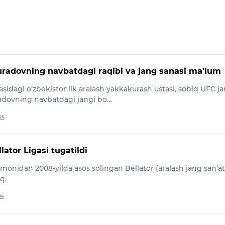
adovning navbatdagi raqibi va jang sanasi ma’lum
fasidagi o‘zbekistonlik aralash yakkakurash ustasi, sobiq UFC j
ovning navbatdagi jangi bo…
25
ator Ligasi tugatildi
onidan 2008-yilda asos solingan Bellator (aralash jang san’at
q.
25