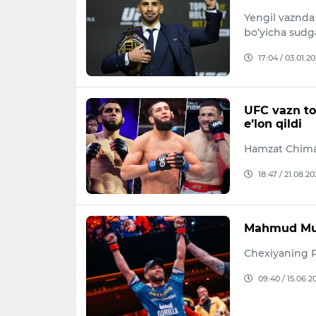
Yengil vaznda 
bo‘yicha sudga
17:04 / 03.01.2
UFC vazn toi
e’lon qildi
Hamzat Chimay
18:47 / 21.08.20
Mahmud Mur
Chexiyaning P
09:40 / 15.06.2