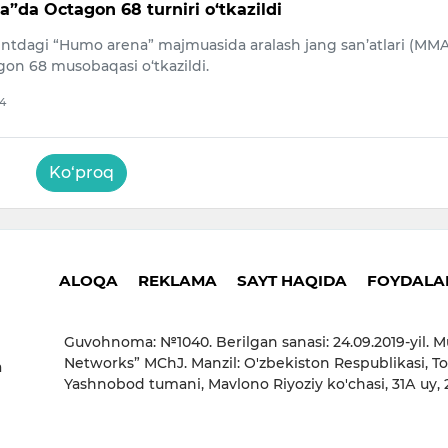
”da Octagon 68 turniri o‘tkazildi
ntdagi “Humo arena” majmuasida aralash jang san’atlari (MMA
gon 68 musobaqasi o‘tkazildi.
24
Ko‘proq
ALOQA
REKLAMA
SAYT HAQIDA
FOYDALAN
Guvohnoma: №1040. Berilgan sanasi: 24.09.2019-yil. M
Networks” MChJ. Manzil: O'zbekiston Respublikasi, To
a
Yashnobod tumani, Mavlono Riyoziy ko'chasi, 31А uy,