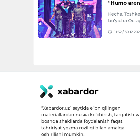
“Humo arena
Kecha, Toshke
bo‘yicha Octa
11:32 / 30.12.20
“Xabardor.uz” saytida eʼlon qilingan
materiallardan nusxa ko‘chirish, tarqatish v
boshqa shakllarda foydalanish faqat
tahririyat yozma roziligi bilan amalga
oshirilishi mumkin.