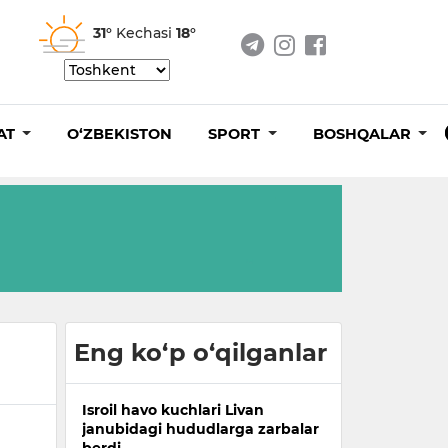
31°
Kechasi
18°
AT
O‘ZBEKISTON
SPORT
BOSHQALAR
Eng ko‘p o‘qilganlar
Isroil havo kuchlari Livan
janubidagi hududlarga zarbalar