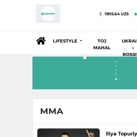
$
11915.64 UZS
LIFESTYLE
TOJ
UKRA
MAHAL
–
ROSS
MMA
Iliya Topur