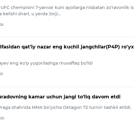
UFC chempioni 7-yanvar kuni ayollarga nisbatan zo‘ravonlik is
 kelishi shart, u yerda Jorji…
026
fasidan qat’iy nazar eng kuchli jangchilar(P4P) ro‘yx
ev eng ko‘p yuqorilashga muvaffaq bo‘ldi
25
adovning kamar uchun jangi to‘liq davom etdi
raga shahrida MMA bo‘yicha Oktagon 72 turniri tashkil etildi.
025