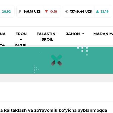
28.92
₽
146.19 UZS
-0.18
€
13749.46 UZS
32.19
INA
ERON
FALASTIN-
JAHON
MADANIY
–
ISROIL
IYA
ISROIL
iya kaltaklash va zo‘ravonlik bo‘yicha ayblanmoqda