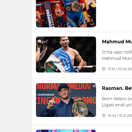
Mahmud Mur
O‘rta vazn toi
Mahmud Murad
13:10 / 03.02.20
Rasman. Bell
Born Rebni tom
Ligasi endi yo‘
10:44 / 15.01.20