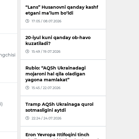
“Lans” Husanovni qanday kashf
etgani ma’lum bo‘ldi
17:05 / 08.07.2026
20-iyul kuni qanday ob-havo
kuzatiladi?
15:49 / 19.07.2026
angchisi
Rubio: “AQSh Ukrainadagi
mojaroni hal qila oladigan
yagona mamlakat”
15:45 / 22.07.2026
i)
Tramp AQSh Ukrainaga qurol
sotmasligini aytdi
22:24 / 24.07.2026
Eron Yevropa Ittifoqini tinch