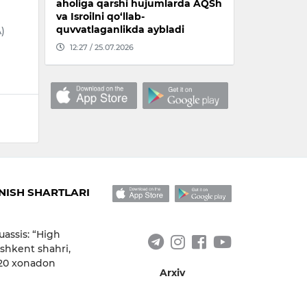
aholiga qarshi hujumlarda AQSh
va Isroilni qo‘llab-
quvvatlaganlikda aybladi
)
12:27 / 25.07.2026
ISH SHARTLARI
uassis: “High
shkent shahri,
 20 xonadon
Arxiv