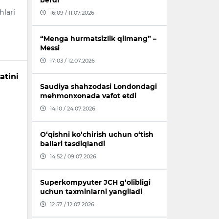
berdi
hlari
16:09 / 11.07.2026
“Menga hurmatsizlik qilmang” –
Messi
17:03 / 12.07.2026
atini
Saudiya shahzodasi Londondagi
mehmonxonada vafot etdi
14:10 / 24.07.2026
O‘qishni ko‘chirish uchun o‘tish
ballari tasdiqlandi
14:52 / 09.07.2026
Superkompyuter JCH g‘olibligi
uchun taxminlarni yangiladi
12:57 / 12.07.2026