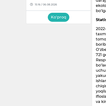
dara
15:16 / 06.08.2026
ekolo
bo‘lg
Ko‘proq
Stat
2022-
taxmi
tomon
borib
O‘zb
721 g
Respu
bo‘la
uchun
yakun
ishla
chiqi
yoqil
iflos
va ki