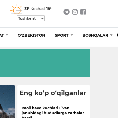
31°
Kechasi
18°
AT
O‘ZBEKISTON
SPORT
BOSHQALAR
Eng ko‘p o‘qilganlar
Isroil havo kuchlari Livan
janubidagi hududlarga zarbalar