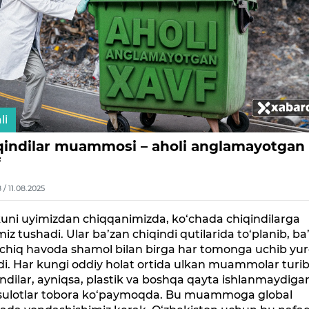
li
qindilar muammosi – aholi anglamayotgan
f
8 / 11.08.2025
kuni uyimizdan chiqqanimizda, ko‘chada chiqindilarga
miz tushadi. Ular ba’zan chiqindi qutilarida to‘planib, ba
ochiq havoda shamol bilan birga har tomonga uchib yu
di. Har kungi oddiy holat ortida ulkan muammolar turib
ndilar, ayniqsa, plastik va boshqa qayta ishlanmaydiga
ulotlar tobora ko‘paymoqda. Bu muammoga global