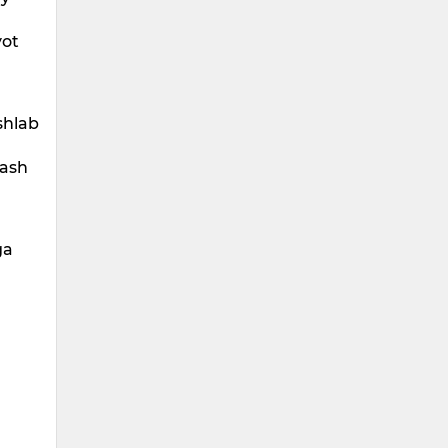
yot
shlab
lash
ga
h