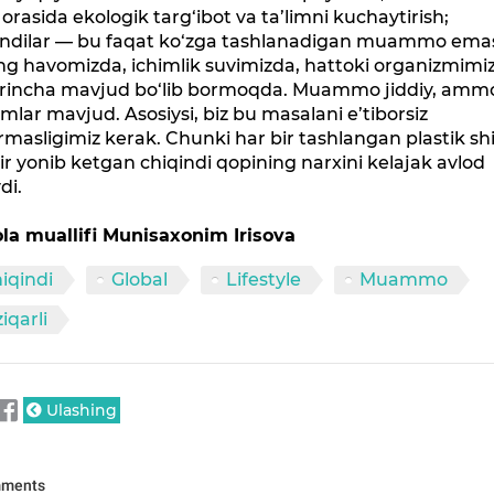
 orasida ekologik targ‘ibot va ta’limni kuchaytirish;
indilar — bu faqat ko‘zga tashlanadigan muammo ema
ng havomizda, ichimlik suvimizda, hattoki organizmimi
irincha mavjud bo‘lib bormoqda. Muammo jiddiy, amm
mlar mavjud. Asosiysi, biz bu masalani e’tiborsiz
rmasligimiz kerak. Chunki har bir tashlangan plastik sh
ir yonib ketgan chiqindi qopining narxini kelajak avlod
di.
la muallifi Munisaxonim Irisova
iqindi
Global
Lifestyle
Muammo
ziqarli
Ulashing