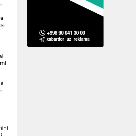
ar
sa
iga
al
rmi
,
ta
s
mini
90