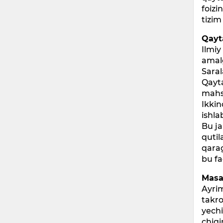
foizi
tizim
Qayt
Ilmiy
amalg
Saral
Qayta
mahsu
Ikkin
ishla
Bu ja
qutil
qarag
bu fa
Masal
Ayrim
takr
yechi
chiqi