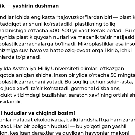
tik — yashirin dushman
ndilar ichida eng katta “tajovuzkor”lardan biri — plastik
 tadqiqotlar shuni ko‘rsatadiki, plastikning to‘liq
alanishiga o‘rtacha 400–500 yil vaqt kerak bo‘ladi. Bu 
nida plastik quyosh nurlari va mexanik ta’sir natijasi
plastik zarrachalarga bo‘linadi. Mikroplastiklar esa ins
izmiga suv, havo va hatto oziq-ovqat orqali kirib, ichki
larda to‘planadi.
yilda Avstraliya Milliy Universiteti olimlari o‘tkazgan
qotda aniqlanishicha, inson bir yilda o‘rtacha 50 mingt
plastik zarrachani yutadi. Bu sog‘liq uchun sekin-asta,
juda xavfli ta’sir ko‘rsatadi: gormonal disbalans,
duktiv tizimdagi buzilishlar, saraton xavfining ortishi s
sidandir.
il hududlar va chiqindi bosimi
onlar nafaqat ekologiyaga, balki landshaftga ham zara
zadi. Har bir poligon hududi — bu yo‘qotilgan yashil
on, kesilgan daraxtlar va quvilgan hayvonlar makoni