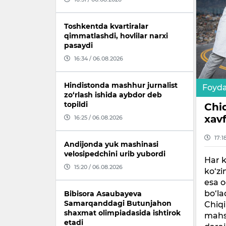
Toshkentda kvartiralar
qimmatlashdi, hovlilar narxi
pasaydi
16:34 / 06.08.2026
Hindistonda mashhur jurnalist
Foyda
zo‘rlash ishida aybdor deb
topildi
Chi
xav
16:25 / 06.08.2026
17:1
Andijonda yuk mashinasi
velosipedchini urib yubordi
Har 
15:20 / 06.08.2026
ko‘zi
esa 
bo‘la
Bibisora Asaubayeva
Samarqanddagi Butunjahon
Chiqi
shaxmat olimpiadasida ishtirok
mahs
etadi