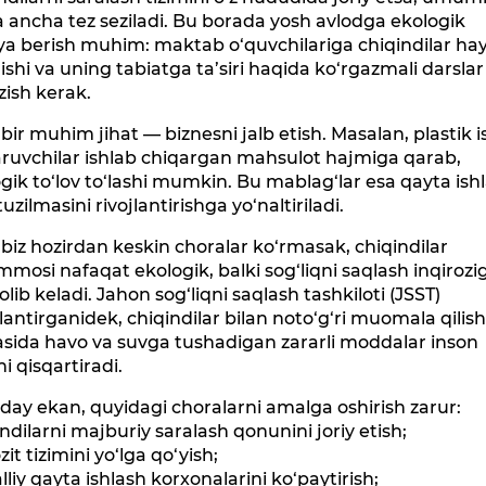
a ancha tez seziladi. Bu borada yosh avlodga ekologik
ya berish muhim: maktab o‘quvchilariga chiqindilar ha
ishi va uning tabiatga ta’siri haqida ko‘rgazmali darslar
zish kerak.
bir muhim jihat — biznesni jalb etish. Masalan, plastik i
ruvchilar ishlab chiqargan mahsulot hajmiga qarab,
gik to‘lov to‘lashi mumkin. Bu mablag‘lar esa qayta ish
tuzilmasini rivojlantirishga yo‘naltiriladi.
biz hozirdan keskin choralar ko‘rmasak, chiqindilar
osi nafaqat ekologik, balki sog‘liqni saqlash inqirozi
lib keladi. Jahon sog‘liqni saqlash tashkiloti (JSST)
antirganidek, chiqindilar bilan noto‘g‘ri muomala qilis
asida havo va suvga tushadigan zararli moddalar inson
i qisqartiradi.
ay ekan, quyidagi choralarni amalga oshirish zarur:
ndilarni majburiy saralash qonunini joriy etish;
it tizimini yo‘lga qo‘yish;
liy qayta ishlash korxonalarini ko‘paytirish;