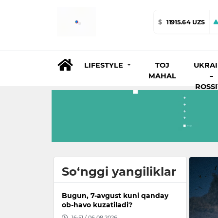
$
11915.64 UZS
LIFESTYLE
TOJ
UKRA
MAHAL
–
ROSS
So‘nggi yangiliklar
Bugun, 7-avgust kuni qanday
ob-havo kuzatiladi?
16:51 / 06.08.2026