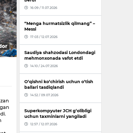
berdi
16:09 / 11.07.2026
“Menga hurmatsizlik qilmang” –
Messi
17:03 / 12.07.2026
Saudiya shahzodasi Londondagi
mehmonxonada vafot etdi
14:10 / 24.07.2026
O‘qishni ko‘chirish uchun o‘tish
ballari tasdiqlandi
14:52 / 09.07.2026
’zan
rgan
Superkompyuter JCH g‘olibligi
di.
uchun taxminlarni yangiladi
n
12:57 / 12.07.2026