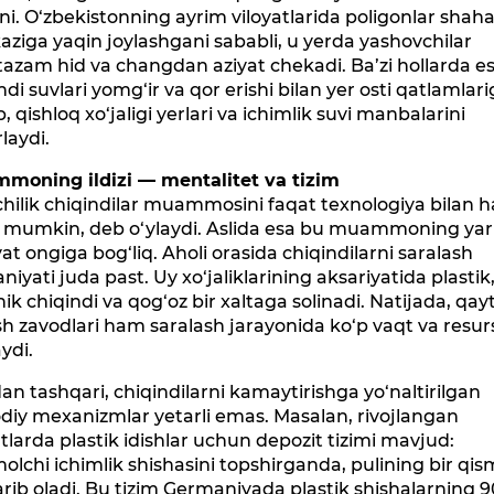
i. O‘zbekistonning ayrim viloyatlarida poligonlar shah
ziga yaqin joylashgani sababli, u yerda yashovchilar
zam hid va changdan aziyat chekadi. Ba’zi hollarda e
ndi suvlari yomg‘ir va qor erishi bilan yer osti qatlamlar
b, qishloq xo‘jaligi yerlari va ichimlik suvi manbalarini
laydi.
moning ildizi — mentalitet va tizim
hilik chiqindilar muammosini faqat texnologiya bilan h
sh mumkin, deb o‘ylaydi. Aslida esa bu muammoning ya
at ongiga bog‘liq. Aholi orasida chiqindilarni saralash
iyati juda past. Uy xo‘jaliklarining aksariyatida plastik
ik chiqindi va qog‘oz bir xaltaga solinadi. Natijada, qay
sh zavodlari ham saralash jarayonida ko‘p vaqt va resur
aydi.
n tashqari, chiqindilarni kamaytirishga yo‘naltirilgan
odiy mexanizmlar yetarli emas. Masalan, rivojlangan
tlarda plastik idishlar uchun depozit tizimi mavjud:
molchi ichimlik shishasini topshirganda, pulining bir qis
rib oladi. Bu tizim Germaniyada plastik shishalarning 