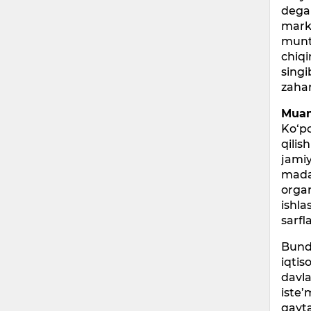
degan
marka
munta
chiqi
singi
zahar
Muam
Ko‘pc
qili
jamiy
madan
organ
ishla
sarfl
Bunda
iqtis
davla
iste’
qayta