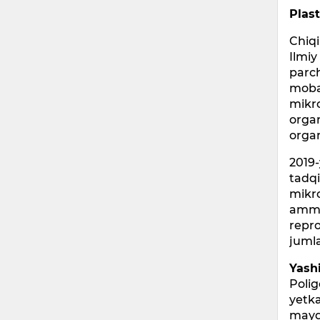
Plas
Chiqi
Ilmiy
parch
mobay
mikro
organ
organ
2019-
tadqi
mikro
ammo 
repro
jumla
Yash
Polig
yetka
mayd