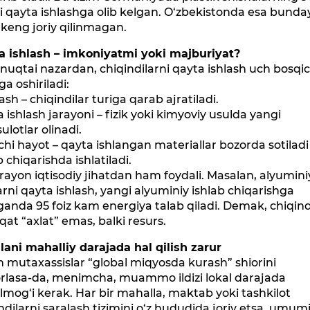
ni qayta ishlashga olib kelgan. O‘zbekistonda esa bunda
 keng joriy qilinmagan.
a ishlash – imkoniyatmi yoki majburiyat?
 nuqtai nazardan, chiqindilarni qayta ishlash uch bosqi
a oshiriladi:
ash – chiqindilar turiga qarab ajratiladi.
 ishlash jarayoni – fizik yoki kimyoviy usulda yangi
lotlar olinadi.
chi hayot – qayta ishlangan materiallar bozorda sotiladi
b chiqarishda ishlatiladi.
rayon iqtisodiy jihatdan ham foydali. Masalan, alyumini
arni qayta ishlash, yangi alyuminiy ishlab chiqarishga
anda 95 foiz kam energiya talab qiladi. Demak, chiqin
qat “axlat” emas, balki resurs.
ani mahalliy darajada hal qilish zarur
 mutaxassislar “global miqyosda kurash” shiorini
orlasa-da, menimcha, muammo ildizi lokal darajada
lmog‘i kerak. Har bir mahalla, maktab yoki tashkilot
ndilarni saralash tizimini o‘z hududida joriy etsa, umum