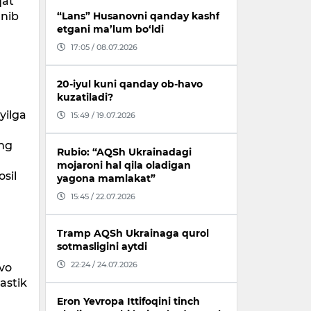
qat
anib
“Lans” Husanovni qanday kashf
etgani ma’lum bo‘ldi
17:05 / 08.07.2026
a
20-iyul kuni qanday ob-havo
kuzatiladi?
yilga
15:49 / 19.07.2026
ing
Rubio: “AQSh Ukrainadagi
mojaroni hal qila oladigan
osil
yagona mamlakat”
15:45 / 22.07.2026
Tramp AQSh Ukrainaga qurol
sotmasligini aytdi
22:24 / 24.07.2026
avo
lastik
Eron Yevropa Ittifoqini tinch