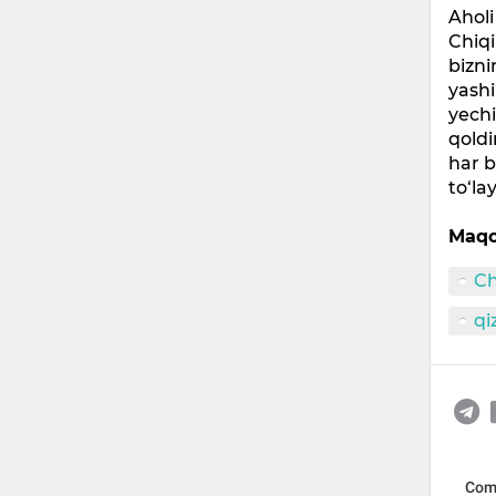
Aholi
Chiq
bizni
yash
yechi
qoldi
har b
to‘lay
Maqo
Ch
qi