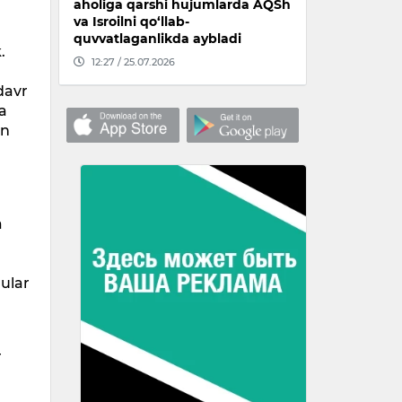
aholiga qarshi hujumlarda AQSh
va Isroilni qo‘llab-
quvvatlaganlikda aybladi
.
12:27 / 25.07.2026
davr
da
on
a
hular
r