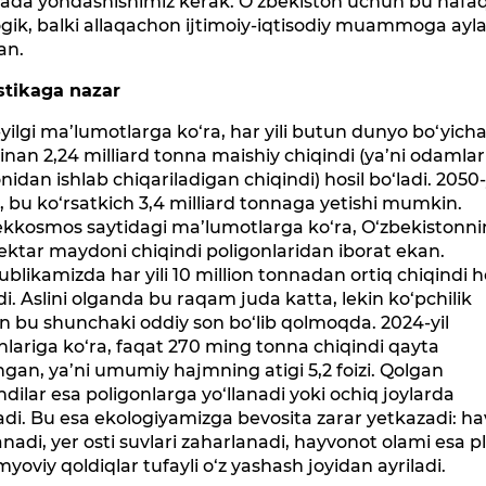
jada yondashishimiz kerak. O‘zbekiston uchun bu nafa
gik, balki allaqachon ijtimoiy-iqtisodiy muammoga ayl
an.
istikaga nazar
yilgi ma’lumotlarga ko‘ra, har yili butun dunyo bo‘yich
nan 2,24 milliard tonna maishiy chiqindi (ya’ni odamlar
idan ishlab chiqariladigan chiqindi) hosil bo‘ladi. 2050-
, bu ko‘rsatkich 3,4 milliard tonnaga yetishi mumkin.
ekkosmos saytidagi ma’lumotlarga ko‘ra, O‘zbekistonn
ektar maydoni chiqindi poligonlaridan iborat ekan.
blikamizda har yili 10 million tonnadan ortiq chiqindi h
di. Aslini olganda bu raqam juda katta, lekin ko‘pchilik
 bu shunchaki oddiy son bo‘lib qolmoqda. 2024-yil
lariga ko‘ra, faqat 270 ming tonna chiqindi qayta
ngan, ya’ni umumiy hajmning atigi 5,2 foizi. Qolgan
ndilar esa poligonlarga yo‘llanadi yoki ochiq joylarda
adi. Bu esa ekologiyamizga bevosita zarar yetkazadi: h
lanadi, yer osti suvlari zaharlanadi, hayvonot olami esa p
myoviy qoldiqlar tufayli o‘z yashash joyidan ayriladi.