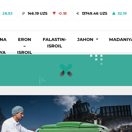
28.92
₽
146.19 UZS
-0.18
€
13749.46 UZS
32.19
INA
ERON
FALASTIN-
JAHON
MADANIY
–
ISROIL
IYA
ISROIL