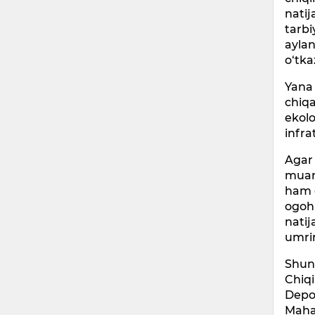
natij
tarbi
aylan
o‘tka
Yana 
chiqa
ekolo
infra
Agar 
muamm
ham o
ogohl
natij
umrin
Shund
Chiqi
Depoz
Mahal