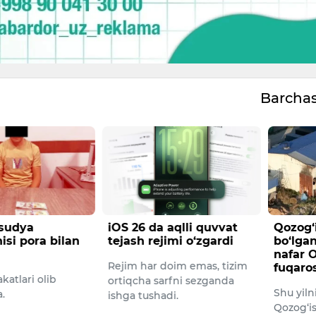
Barcha
 sudya
iOS 26 da aqlli quvvat
Qozog‘
si pora bilan
tejash rejimi o‘zgardi
bo‘lgan
nafar 
Rejim har doim emas, tizim
fuqaros
katlari olib
ortiqcha sarfni sezganda
Shu yiln
.
ishga tushadi.
Qozog‘i