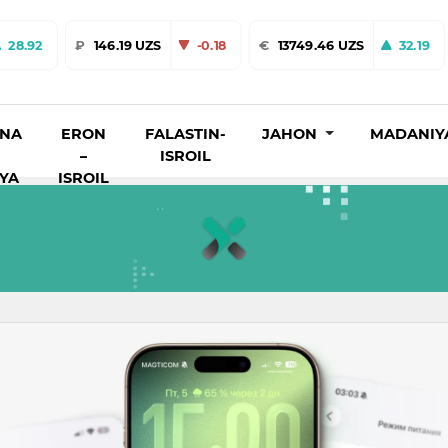
28.92
₽
146.19 UZS
-0.18
€
13749.46 UZS
32.19
INA
ERON
FALASTIN-
JAHON
MADANIY
–
ISROIL
IYA
ISROIL