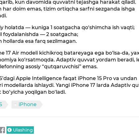
arib, kun davomida quvvatni tejashga harakat qiladi.
 har doim emas, tizim ortiqcha sarfni sezganda ishga
di.
y holatda — kuniga 1 soatgacha qo‘shimcha ish vaqti;
l foydalanishda — 2 soatgacha;
 hollarda esa farq sezilmagan.
e 17 Air modeli kichikroq batareyaga ega bo‘lsa-da, ya
nomiya ko‘rsatmoqda. Adaptiv quvvat yordam beradi, l
lefonning asosiy “qutqaruvchisi” emas.
6’dagi Apple Intelligence faqat iPhone 15 Pro va undan
i modellarda ishlaydi. Yangi iPhone 17 larda Adaptiv q
 bo‘yicha yoqilgan bo‘ladi.
S
iPhone
Ulashing