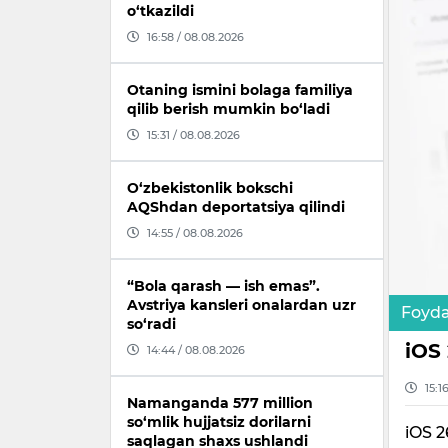
o‘tkazildi
16:58 / 08.08.2026
Otaning ismini bolaga familiya
qilib berish mumkin bo‘ladi
15:31 / 08.08.2026
O‘zbekistonlik bokschi
AQShdan deportatsiya qilindi
14:55 / 08.08.2026
“Bola qarash — ish emas”.
Avstriya kansleri onalardan uzr
Foyda
so‘radi
iOS 
14:44 / 08.08.2026
15:1
Namanganda 577 million
so‘mlik hujjatsiz dorilarni
iOS 2
saqlagan shaxs ushlandi