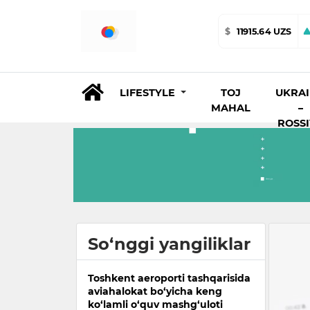
$
11915.64 UZS
LIFESTYLE
TOJ
UKRA
MAHAL
–
ROSS
So‘nggi yangiliklar
Toshkent aeroporti tashqarisida
aviahalokat bo‘yicha keng
ko‘lamli o‘quv mashg‘uloti