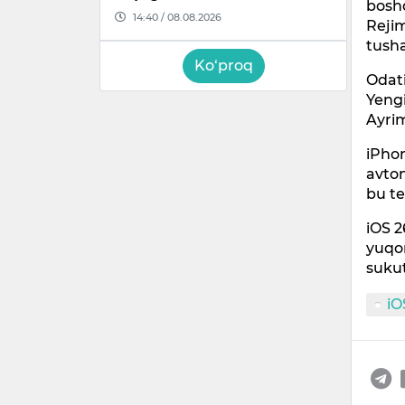
boshq
14:40 / 08.08.2026
Rejim
tusha
Ko‘proq
Odati
Yengi
Ayrim
iPhon
avto
bu te
iOS 2
yuqor
sukut
iO