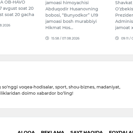
GA OB-HAVO
jamoasi himoyachisi
Shavkat
avgust soat 20
Abduqodir Husanovning
O‘zbeki
st soat 20 gacha
bobosi, “Bunyodkor” U19
Preziden
jamoasi bosh murabbiyi
Administ
08.2026
Hikmat Hos…
jamoat x
15:58 / 07.08.2026
09:11 /
so‘nggi voqea-hodisalar, sport, shou-biznes, madaniyat,
iliklaridan doimo xabardor bo‘ling!
ALOQA
REKLAMA
SAYT HAQIDA
FOYDALAN