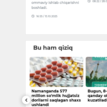
08:22 / 28.
ajburiy
ommaviy ishlab chiqarishni
ham berish
boshladi.
 tajribasi
16:55 / 15.10.2025
t tashkiloti
25
Bu ham qiziq
lik bokschi
Namanganda 577
Bugun, 8
portatsiya
million so‘mlik hujjatsiz
qanday o
dorilarni saqlagan shaxs
kuzatilad
ushlandi