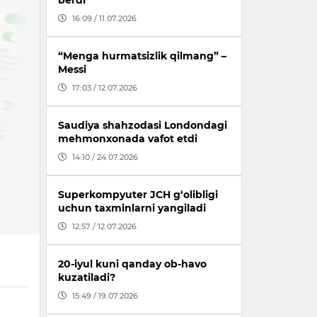
berdi
16:09 / 11.07.2026
“Menga hurmatsizlik qilmang” –
Messi
17:03 / 12.07.2026
Saudiya shahzodasi Londondagi
mehmonxonada vafot etdi
14:10 / 24.07.2026
Superkompyuter JCH g‘olibligi
uchun taxminlarni yangiladi
12:57 / 12.07.2026
20-iyul kuni qanday ob-havo
kuzatiladi?
15:49 / 19.07.2026