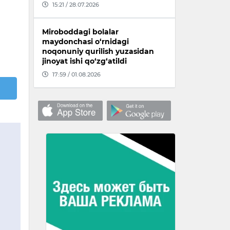
15:21 / 28.07.2026
Miroboddagi bolalar
maydonchasi o‘rnidagi
noqonuniy qurilish yuzasidan
jinoyat ishi qo‘zg‘atildi
17:59 / 01.08.2026