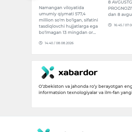
 professional
8 AVGUST
Namangan viloyatida
tillo
PROGNOZI7 
umumiy qiymati 577,4
v AQShda
dan 8 avgu
million so‘m bo‘lgan, sifatini
qoidalarini
16:45 / 07.
tasdiqlovchi hujjatlarga ega
og‘liq holat
bo‘lmagan 13 mingdan or…
14:40 / 08.08.2026
026
O‘zbekiston va jahonda ro‘y berayotgan eng 
informatsion texnologiyalar va ilm-fan yang