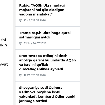
Rubio: “AQSh Ukrainadagi
mojaroni hal qila oladigan
yagona mamlakat”
15:45 / 22.07.2026
Tramp AQSh Ukrainaga qurol
sotmasligini aytdi
xshi
22:24 / 24.07.2026
ekin
Eron Yevropa Ittifoqini tinch
aholiga qarshi hujumlarda AQSh
uvvat
va Isroilni qo‘llab-
quvvatlaganlikda aybladi
12:27 / 25.07.2026
Shveysariya sudi Gulnora
Karimova bo‘yicha ishni
yakunladi, Lombard Odier banki
jarimaga tortildi