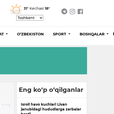
31°
Kechasi
18°
AT
O‘ZBEKISTON
SPORT
BOSHQALAR
Eng ko‘p o‘qilganlar
Isroil havo kuchlari Livan
janubidagi hududlarga zarbalar