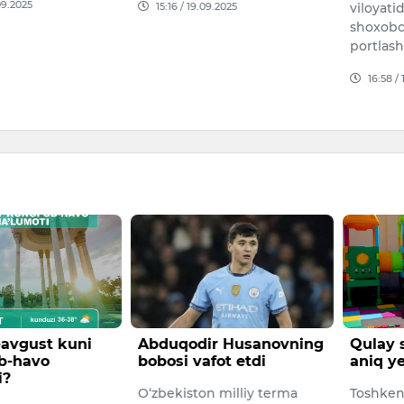
09.2025
15:16 / 19.09.2025
viloyati
shoxobc
portlash
16:58 /
-avgust kuni
Abduqodir Husanovning
Qulay 
b-havo
bobosi vafot etdi
aniq ye
i?
O‘zbekiston milliy terma
Toshken