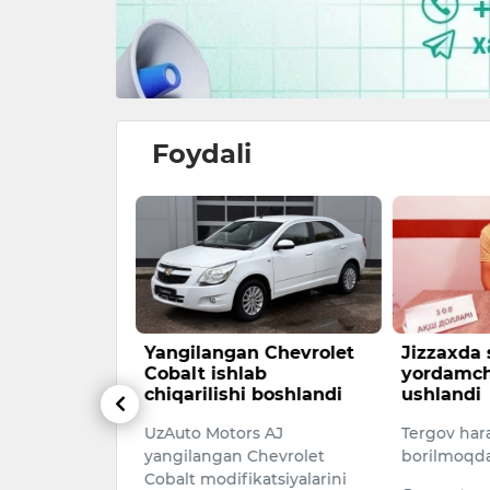
Foydali
Bolalar va
Yangilangan Chevrolet
Jizzaxda
ehnatga
Cobalt ishlab
yordamchi
ish —
chiqarilishi boshlandi
ushlandi
iy irodamiz
UzAuto Motors AJ
Tergov hara
yangilangan Chevrolet
borilmoqda
ng bolalar
Cobalt modifikatsiyalarini