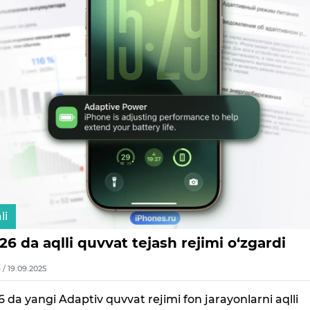
li
26 da aqlli quvvat tejash rejimi o‘zgardi
6 / 19.09.2025
6 da yangi Adaptiv quvvat rejimi fon jarayonlarni aqlli