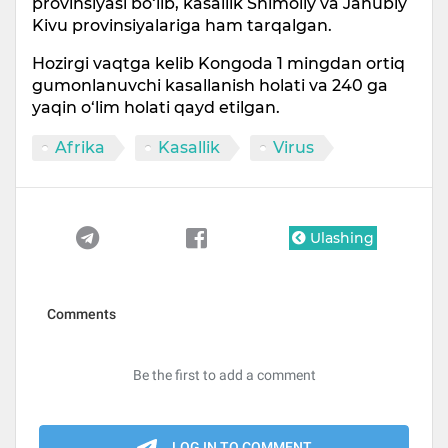
provinsiyasi bo‘lib, kasallik Shimoliy va Janubiy
Kivu provinsiyalariga ham tarqalgan.
Hozirgi vaqtga kelib Kongoda 1 mingdan ortiq
gumonlanuvchi kasallanish holati va 240 ga
yaqin o‘lim holati qayd etilgan.
Afrika
Kasallik
Virus
Ulashing