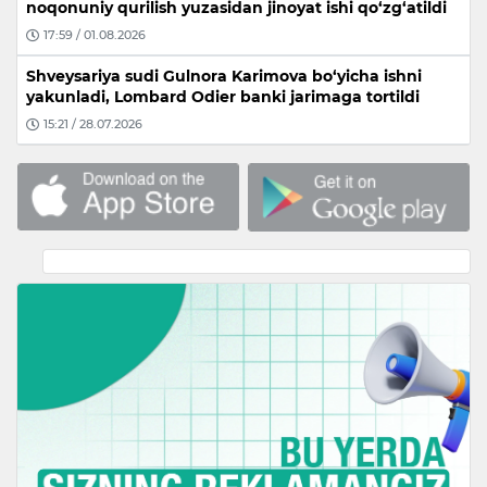
noqonuniy qurilish yuzasidan jinoyat ishi qo‘zg‘atildi
17:59 / 01.08.2026
Shveysariya sudi Gulnora Karimova bo‘yicha ishni
yakunladi, Lombard Odier banki jarimaga tortildi
15:21 / 28.07.2026