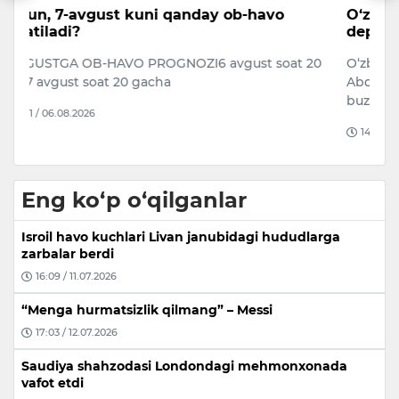
O‘zbekistonlik bokschi AQShdan
X
deportatsiya qilindi
a
20
O‘zbekistonlik professional bokschi Qudratillo
Xa
Abduqahhorov AQShda immigratsiya qoidalarini
C
buzish bilan bog‘liq holat sabab…
h
14:55 / 08.08.2026
Eng ko‘p o‘qilganlar
Isroil havo kuchlari Livan janubidagi hududlarga
zarbalar berdi
16:09 / 11.07.2026
“Menga hurmatsizlik qilmang” – Messi
17:03 / 12.07.2026
Saudiya shahzodasi Londondagi mehmonxonada
vafot etdi