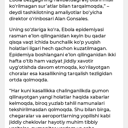
ko‘rilmagan sur’atlar bilan tarqalmoqda,” –
deydi tashkilotning amaliyotlar bo‘yicha
direktor o‘rinbosari Alan Gonsales.
Uning so‘zlariga ko‘ra, Ebola epidemiyasi
rasman e’lon qilinganidan keyin bu qadar
qisqa vaqt ichida bunchalik ko‘p yuqish
holatlari ilgari hech qachon kuzatilmagan.
Epidemiya boshlangani e’lon qilinganidan ikki
hafta o‘tib ham vaziyat jiddiy xavotir
uyg‘otishda davom etmoqda, ko‘rilayotgan
choralar esa kasallikning tarqalish tezligidan
ortda qolmoqda.
“Har kuni kasallikka chalinganlikda gumon
qilinayotgan yangi holatlar haqida xabarlar
kelmoqda, biroq yuzlab tahlil namunalari
tekshirilmasdan qolmoqda. Shu bilan birga,
chegaralar va aeroportlarning yopilishi kabi
jiddiy cheklovlar hayotiy muhim tibbiy