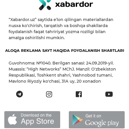
“Xabardor.uz” saytida eʼlon qilingan materiallardan
nusxa ko‘chirish, tarqatish va boshqa shakllarda
foydalanish faqat tahririyat yozma roziligi bilan
amalga oshirilishi mumkin.
ALOQA
REKLAMA
SAYT HAQIDA
FOYDALANISH SHARTLARI
Guvohnoma: №1040. Berilgan sanasi: 24.09.2019-yil.
Muassis: “High Networks” MChJ. Manzil: O'zbekiston
Respublikasi, Toshkent shahri, Yashnobod tumani,
Mavlono Riyoziy ko'chasi, 31А uy, 20 xonadon