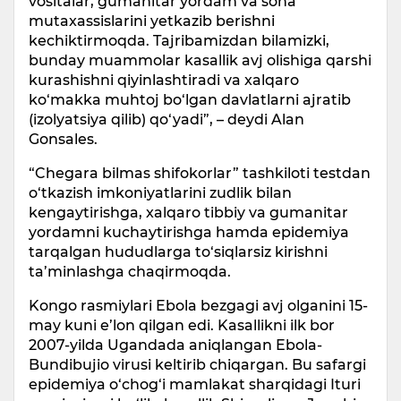
vositalar, gumanitar yordam va soha
mutaxassislarini yetkazib berishni
kechiktirmoqda. Tajribamizdan bilamizki,
bunday muammolar kasallik avj olishiga qarshi
kurashishni qiyinlashtiradi va xalqaro
ko‘makka muhtoj bo‘lgan davlatlarni ajratib
(izolyatsiya qilib) qo‘yadi”, – deydi Alan
Gonsales.
“Chegara bilmas shifokorlar” tashkiloti testdan
o‘tkazish imkoniyatlarini zudlik bilan
kengaytirishga, xalqaro tibbiy va gumanitar
yordamni kuchaytirishga hamda epidemiya
tarqalgan hududlarga to‘siqlarsiz kirishni
ta’minlashga chaqirmoqda.
Kongo rasmiylari Ebola bezgagi avj olganini 15-
may kuni e’lon qilgan edi. Kasallikni ilk bor
2007-yilda Ugandada aniqlangan Ebola-
Bundibujio virusi keltirib chiqargan. Bu safargi
epidemiya o‘chog‘i mamlakat sharqidagi Ituri