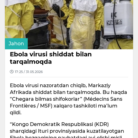
Jahon
Ebola virusi shiddat bilan
tarqalmoqda
17:25 / 31.05.2026
Ebola virusi nazoratdan chiqib, Markaziy
Afrikada shiddat bilan tarqalmoqda. Bu haqda
“Chegara bilmas shifokorlar” (Médecins Sans
Frontières / MSF) xalqaro tashkiloti ma’lum
qildi.
“Kongo Demokratik Respublikasi (KDR)
sharqidagi Ituri provinsiyasida kuzatilayotgan
Ebola bezgagining navbatdagi avj olishi misli