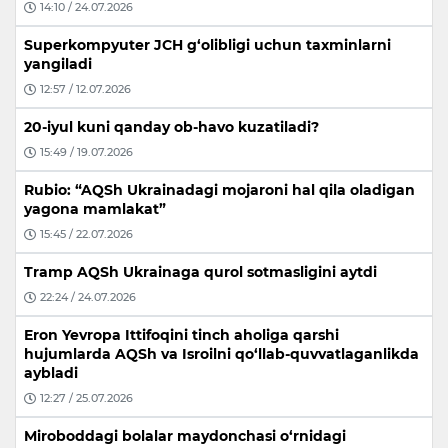
14:10 / 24.07.2026
Superkompyuter JCH g‘olibligi uchun taxminlarni
yangiladi
12:57 / 12.07.2026
20-iyul kuni qanday ob-havo kuzatiladi?
15:49 / 19.07.2026
Rubio: “AQSh Ukrainadagi mojaroni hal qila oladigan
yagona mamlakat”
15:45 / 22.07.2026
Tramp AQSh Ukrainaga qurol sotmasligini aytdi
22:24 / 24.07.2026
Eron Yevropa Ittifoqini tinch aholiga qarshi
hujumlarda AQSh va Isroilni qo‘llab-quvvatlaganlikda
aybladi
12:27 / 25.07.2026
Miroboddagi bolalar maydonchasi o‘rnidagi