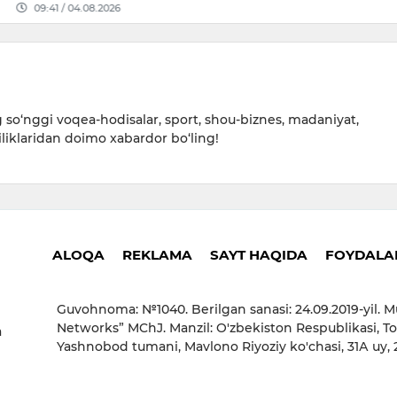
08.2026
so‘nggi voqea-hodisalar, sport, shou-biznes, madaniyat,
iliklaridan doimo xabardor bo‘ling!
ALOQA
REKLAMA
SAYT HAQIDA
FOYDALAN
Guvohnoma: №1040. Berilgan sanasi: 24.09.2019-yil. M
Networks” MChJ. Manzil: O'zbekiston Respublikasi, To
a
Yashnobod tumani, Mavlono Riyoziy ko'chasi, 31А uy,