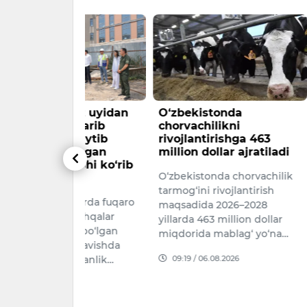
o‘z uyidan
O‘zbekistonda
Shavkat 
iqarib
chorvachilikni
Preziden
i aytib
rivojlantirishga 463
Administr
‘llagan
million dollar ajratiladi
bilan qat
 ishi ko‘rib
olib boril
O‘zbekistonda chorvachilik
bilan tan
tarmog‘ini rivojlantirish
oqlarda fuqaro
Asosiy e’ti
maqsadida 2026–2028
boshqalar
joylarini n
yillarda 463 million dollar
hli bo‘lgan
qurilmalard
miqdorida mablag‘ yo‘na…
y ravishda
obodonlash
09:19 / 06.08.2026
rilganlik…
muhandisli
kommunika
2026
infratuzil