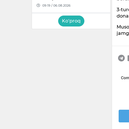
09:19 / 06.08.2026
3-tur
donal
Ko‘proq
Muso
jamg‘