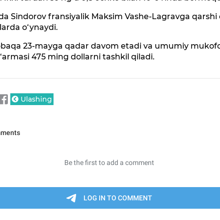
da Sindorov fransiyalik Maksim Vashe-Lagravga qarshi
arda o‘ynaydi.
baqa 23-mayga qadar davom etadi va umumiy mukof
armasi 475 ming dollarni tashkil qiladi.
Ulashing