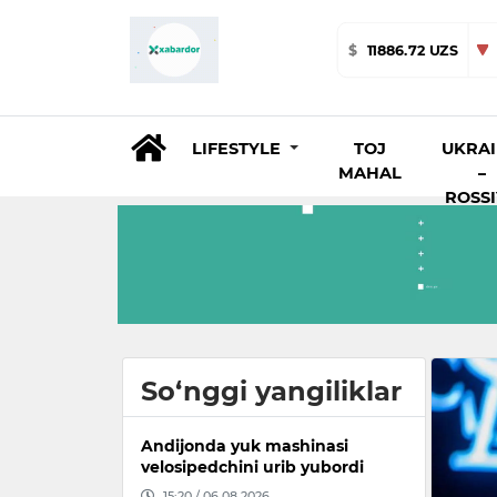
$
11886.72 UZS
LIFESTYLE
TOJ
UKRA
MAHAL
–
ROSS
So‘nggi yangiliklar
Andijonda yuk mashinasi
velosipedchini urib yubordi
15:20 / 06.08.2026