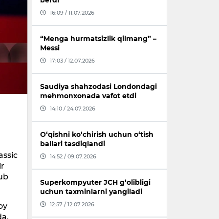
berdi
16:09 / 11.07.2026
“Menga hurmatsizlik qilmang” –
Messi
17:03 / 12.07.2026
Saudiya shahzodasi Londondagi
mehmonxonada vafot etdi
14:10 / 24.07.2026
O‘qishni ko‘chirish uchun o‘tish
ballari tasdiqlandi
assic
14:52 / 09.07.2026
ir
ub
Superkompyuter JCH g‘olibligi
uchun taxminlarni yangiladi
12:57 / 12.07.2026
oy
da.