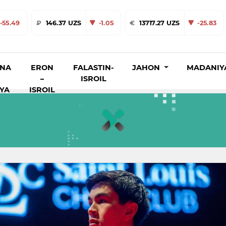
-55.49
₽
146.37 UZS
-1.05
€
13717.27 UZS
-25.83
INA
ERON
FALASTIN-
JAHON
MADANIY
–
ISROIL
IYA
ISROIL