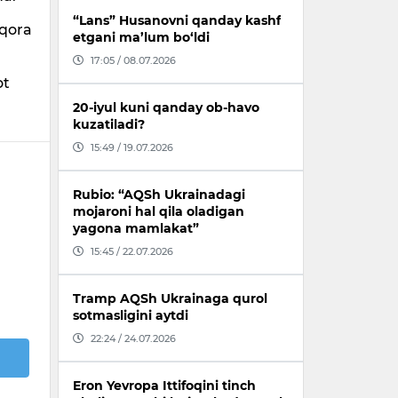
“Lans” Husanovni qanday kashf
 qora
etgani ma’lum bo‘ldi
17:05 / 08.07.2026
ot
20-iyul kuni qanday ob-havo
kuzatiladi?
15:49 / 19.07.2026
Rubio: “AQSh Ukrainadagi
mojaroni hal qila oladigan
yagona mamlakat”
15:45 / 22.07.2026
Tramp AQSh Ukrainaga qurol
sotmasligini aytdi
22:24 / 24.07.2026
Eron Yevropa Ittifoqini tinch