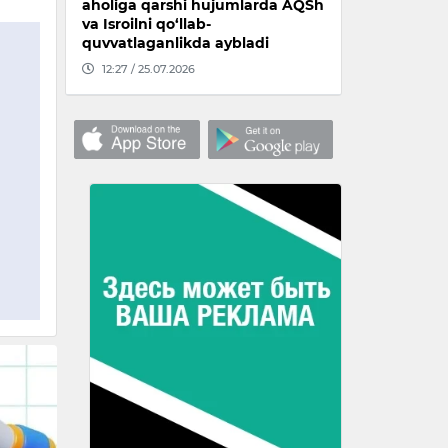
aholiga qarshi hujumlarda AQSh
va Isroilni qo‘llab-
quvvatlaganlikda aybladi
12:27 / 25.07.2026