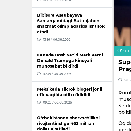
Bibisora Asaubayeva
Samarqanddagi Butunjahon
shaxmat olimpiadasida ishtirok
etadi
15:16 / 06.08.2026
O‘zbe
Kanada Bosh vaziri Mark Karni
Donald Trampga kinoyali
Sup
munosabat bildirdi
Pra
10:34 / 06.08.2026
08:4
Meksikada TikTok blogeri jonli
Rumi
efir vaqtida otib o‘ldirildi
musob
09:25 / 06.08.2026
Sind
bo‘ldi
O‘zbekistonda chorvachilikni
Oq d
rivojlantirishga 463 million
dollar ajratiladi
berdi