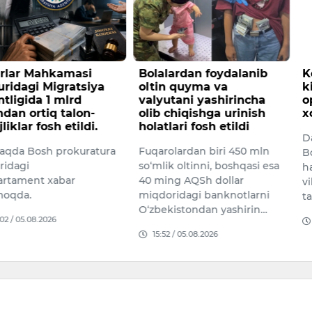
 Mahkamasi
Bolalardan foydalanib
Konime
i Migratsiya
oltin quyma va
kilogr
da 1 mlrd
valyutani yashirincha
opiy o
rtiq talon-
olib chiqishga urinish
xorijli
 fosh etildi.
holatlari fosh etildi
Davlat x
osh prokuratura
Fuqarolardan biri 450 mln
Bojxona 
so‘mlik oltinni, boshqasi esa
hamkorl
nt xabar
40 ming AQSh dollar
viloyati
miqdoridagi banknotlarni
tadbir 
O‘zbekistondan yashirin…
08.2026
15:34 /
15:52 / 05.08.2026