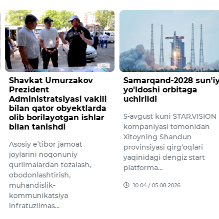
Umurzakov
Samarqand-2028 sun'iy
Messi 
t
yo'ldoshi orbitaga
to‘yig
atsiyasi vakili
uchirildi
Portugal
or obyektlarda
5-avgust kuni STAR.VISION
ayotgan ishlar
Krishtia
ishdi
kompaniyasi tomonidan
turmush 
Xitoyning Shandun
Rodriges
bor jamoat
provinsiyasi qirg‘oqlari
to‘yiga 
oqonuniy
yaqinidagi dengiz start
an tozalash,
10:09 /
platforma…
tirish,
k-
10:04 / 05.08.2026
tsiya
mas…