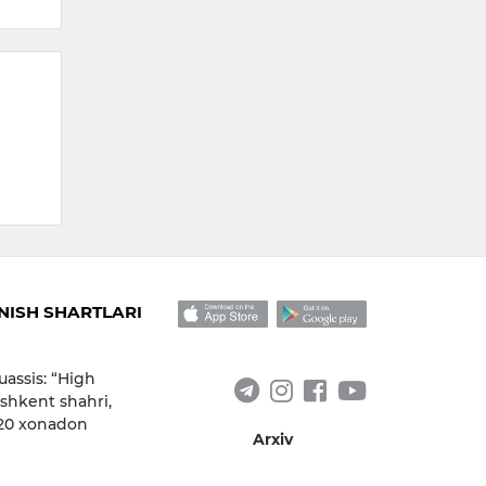
ISH SHARTLARI
uassis: “High
shkent shahri,
 20 xonadon
Arxiv