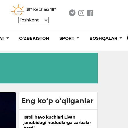
31°
Kechasi
18°
AT
O‘ZBEKISTON
SPORT
BOSHQALAR
Eng ko‘p o‘qilganlar
Isroil havo kuchlari Livan
janubidagi hududlarga zarbalar