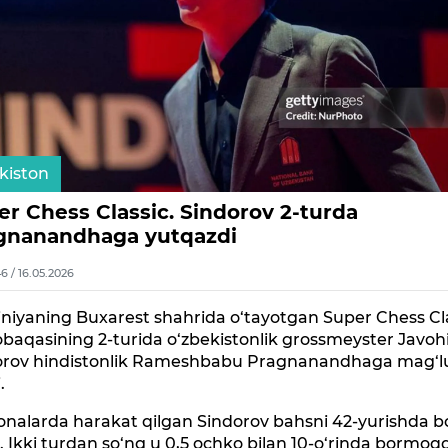
kiston
er Chess Classic. Sindorov 2-turda
gnanandhaga yutqazdi
6 / 16.05.2026
niyaning Buxarest shahrida o‘tayotgan Super Chess Cl
aqasining 2-turida o‘zbekistonlik grossmeyster Javoh
orov hindistonlik Rameshbabu Pragnanandhaga mag‘l
.
onalarda harakat qilgan Sindorov bahsni 42-yurishda b
. Ikki turdan so‘ng u 0,5 ochko bilan 10-o‘rinda bormoq