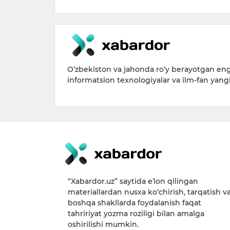
09:41 / 04.
O‘zbekiston va jahonda ro‘y berayotgan eng 
informatsion texnologiyalar va ilm-fan yang
“Xabardor.uz” saytida eʼlon qilingan
materiallardan nusxa ko‘chirish, tarqatish v
boshqa shakllarda foydalanish faqat
tahririyat yozma roziligi bilan amalga
oshirilishi mumkin.