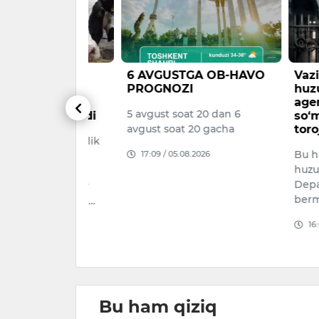
nda
6 AVGUSTGA OB-HAVO
Vazirlar
ni
PROGNOZI
huzuridag
shga 463
agentligi
5 avgust soat 20 dan 6
r ajratiladi
so‘mdan o
avgust soat 20 gacha
torojliklar
 chorvachilik
Bu haqda B
17:09 / 05.08.2026
jlantirish
huzuridagi
26–2028
Departame
llion dollar
bermoqda.
blag‘ yo‘na…
16:02 / 05.
026
Bu ham qiziq