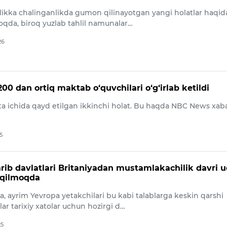
llikka chalinganlikda gumon qilinayotgan yangi holatlar haqid
oqda, biroq yuzlab tahlil namunalar…
26
00 dan ortiq maktab o‘quvchilari o‘g‘irlab ketildi
fta ichida qayd etilgan ikkinchi holat. Bu haqda NBC News xab
5
arib davlatlari Britaniyadan mustamlakachilik davri 
 qilmoqda
a, ayrim Yevropa yetakchilari bu kabi talablarga keskin qarshi
r tarixiy xatolar uchun hozirgi d…
25