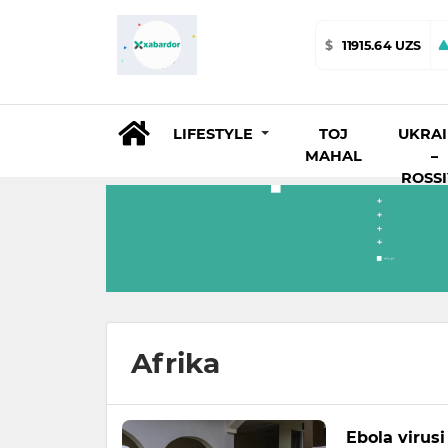
$
11915.64 UZS
LIFESTYLE
TOJ
UKRA
MAHAL
–
ROSS
Afrika
Ebola virus