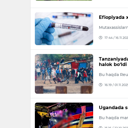
Efiopiyada 
Mutaxassislarn
17:44 / 16.11.20
Tanzaniyada
halok bo‘ldi
Bu haqda Reu
16:19 / 01.11.202
Ugandada so
Bu haqda maml