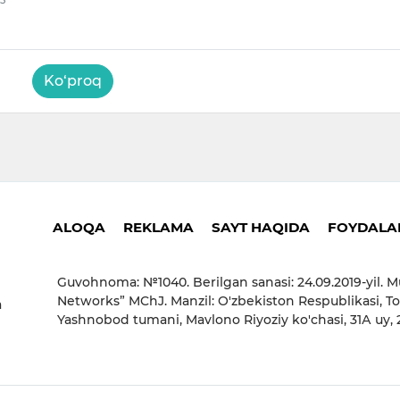
25
Ko‘proq
ALOQA
REKLAMA
SAYT HAQIDA
FOYDALAN
Guvohnoma: №1040. Berilgan sanasi: 24.09.2019-yil. M
Networks” MChJ. Manzil: O'zbekiston Respublikasi, To
a
Yashnobod tumani, Mavlono Riyoziy ko'chasi, 31А uy,