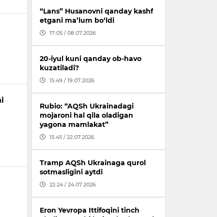
“Lans” Husanovni qanday kashf
etgani ma’lum bo‘ldi
17:05 / 08.07.2026
20-iyul kuni qanday ob-havo
kuzatiladi?
15:49 / 19.07.2026
i
Rubio: “AQSh Ukrainadagi
mojaroni hal qila oladigan
yagona mamlakat”
15:45 / 22.07.2026
Tramp AQSh Ukrainaga qurol
sotmasligini aytdi
22:24 / 24.07.2026
Eron Yevropa Ittifoqini tinch