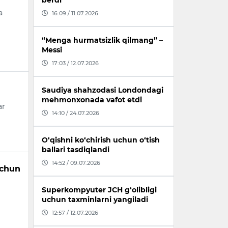
berdi
a
16:09 / 11.07.2026
“Menga hurmatsizlik qilmang” –
Messi
17:03 / 12.07.2026
Saudiya shahzodasi Londondagi
mehmonxonada vafot etdi
ar
14:10 / 24.07.2026
O‘qishni ko‘chirish uchun o‘tish
ballari tasdiqlandi
14:52 / 09.07.2026
uchun
Superkompyuter JCH g‘olibligi
uchun taxminlarni yangiladi
12:57 / 12.07.2026