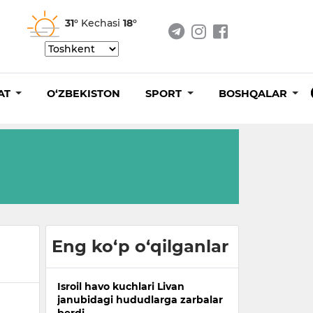
31°
Kechasi
18°
AT
O‘ZBEKISTON
SPORT
BOSHQALAR
Eng ko‘p o‘qilganlar
Isroil havo kuchlari Livan
janubidagi hududlarga zarbalar