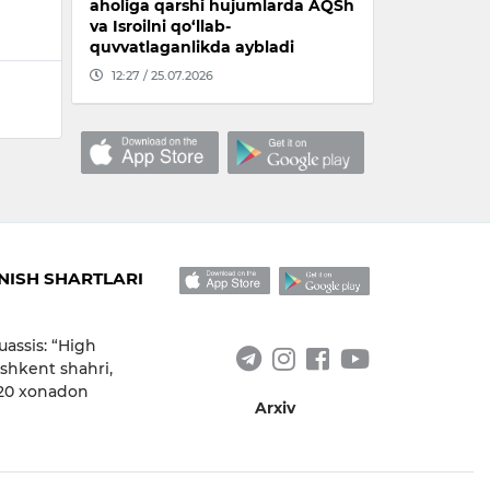
aholiga qarshi hujumlarda AQSh
va Isroilni qo‘llab-
quvvatlaganlikda aybladi
12:27 / 25.07.2026
ISH SHARTLARI
uassis: “High
shkent shahri,
 20 xonadon
Arxiv