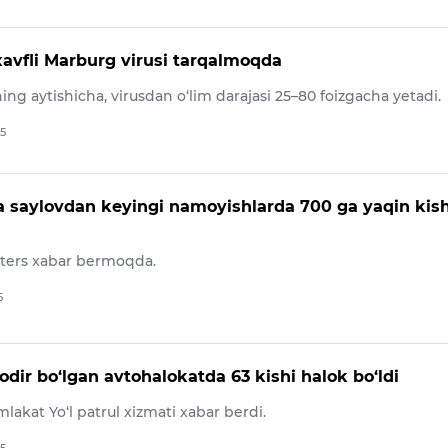
xavfli Marburg virusi tarqalmoqda
ing aytishicha, virusdan o‘lim darajasi 25–80 foizgacha yetadi.
25
 saylovdan keyingi namoyishlarda 700 ga yaqin kish
ters xabar bermoqda.
5
dir bo‘lgan avtohalokatda 63 kishi halok bo‘ldi
akat Yo‘l patrul xizmati xabar berdi.