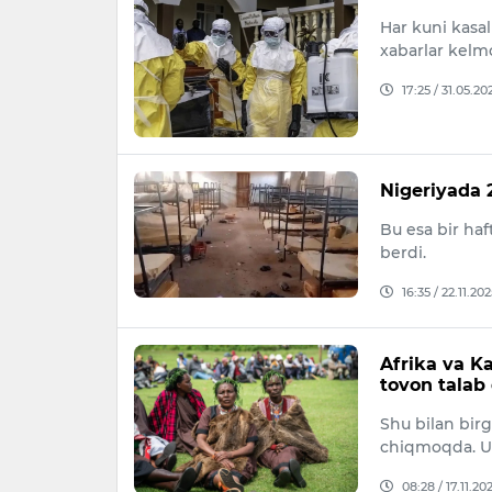
Har kuni kasa
xabarlar kelm
17:25 / 31.05.20
Nigeriyada 2
Bu esa bir ha
berdi.
16:35 / 22.11.202
Afrika va K
tovon talab
Shu bilan birg
chiqmoqda. Ula
08:28 / 17.11.20