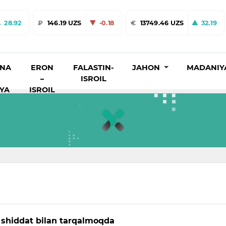
28.92
₽
146.19 UZS
-0.18
€
13749.46 UZS
32.19
INA
ERON
FALASTIN-
JAHON
MADANIY
–
ISROIL
IYA
ISROIL
i shiddat bilan tarqalmoqda