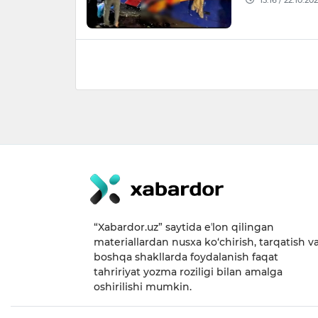
15:16 / 22.10.20
“Xabardor.uz” saytida eʼlon qilingan
materiallardan nusxa ko‘chirish, tarqatish v
boshqa shakllarda foydalanish faqat
tahririyat yozma roziligi bilan amalga
oshirilishi mumkin.