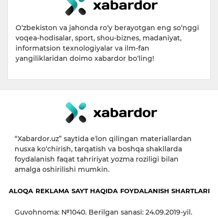
O‘zbekiston va jahonda ro‘y berayotgan eng so‘nggi
voqea-hodisalar, sport, shou-biznes, madaniyat,
informatsion texnologiyalar va ilm-fan
yangiliklaridan doimo xabardor bo‘ling!
“Xabardor.uz” saytida eʼlon qilingan materiallardan
nusxa ko‘chirish, tarqatish va boshqa shakllarda
foydalanish faqat tahririyat yozma roziligi bilan
amalga oshirilishi mumkin.
ALOQA
REKLAMA
SAYT HAQIDA
FOYDALANISH SHARTLARI
Guvohnoma: №1040. Berilgan sanasi: 24.09.2019-yil.