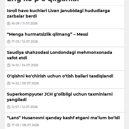
Isroil havo kuchlari Livan janubidagi hududlarga
zarbalar berdi
16:09 / 11.07.2026
“Menga hurmatsizlik qilmang” – Messi
17:03 / 12.07.2026
Saudiya shahzodasi Londondagi mehmonxonada
vafot etdi
14:10 / 24.07.2026
O‘qishni ko‘chirish uchun o‘tish ballari tasdiqlandi
14:52 / 09.07.2026
Superkompyuter JCH g‘olibligi uchun taxminlarni
yangiladi
12:57 / 12.07.2026
“Lans” Husanovni qanday kashf etgani ma’lum bo‘ldi
17:05 / 08.07.2026