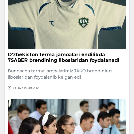
O‘zbekiston terma jamoalari endilikda
7SABER brendining liboslaridan foydalanadi
Bungacha terma jamoalarimiz JAKO brendining
liboslaridan foydalanib kelgan edi
19:04 / 15.08.2025