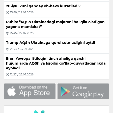
20-iyul kuni qanday ob-havo kuzatiladi?
15:49 / 19.07.2026
Rubio: “AQSh Ukrainadagi mojaroni hal qila oladigan
yagona mamlakat”
15:45 / 22.07.2026
Tramp AQSh Ukrainaga qurol sotmasligini aytdi
22:24 / 24.07.2026
Eron Yevropa Ittifoqini tinch aholiga qarshi
hujumlarda AQSh va Isroilni qo‘llab-quvvatlaganlikda
aybladi
12:27 / 25.07.2026