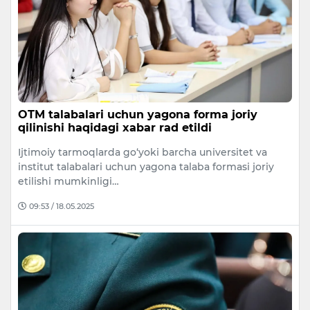
OTM talabalari uchun yagona forma joriy
qilinishi haqidagi xabar rad etildi
Ijtimoiy tarmoqlarda go‘yoki barcha universitet va
institut talabalari uchun yagona talaba formasi joriy
etilishi mumkinligi…
09:53 / 18.05.2025