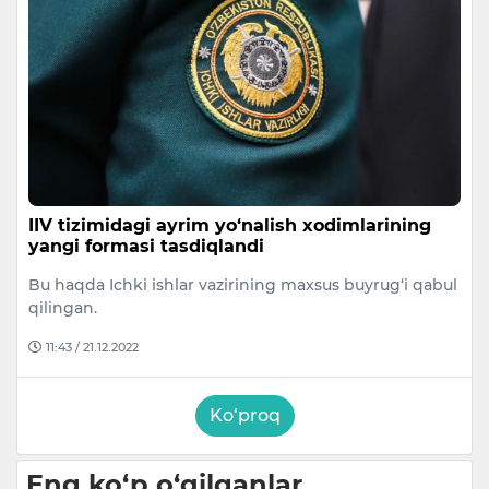
IIV tizimidagi ayrim yo‘nalish xodimlarining
yangi formasi tasdiqlandi
Bu haqda Ichki ishlar vazirining maxsus buyrug‘i qabul
qilingan.
11:43 / 21.12.2022
Ko‘proq
Eng ko‘p o‘qilganlar