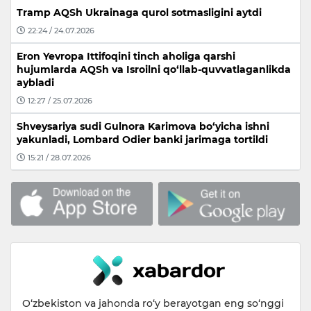
Tramp AQSh Ukrainaga qurol sotmasligini aytdi
22:24 / 24.07.2026
Eron Yevropa Ittifoqini tinch aholiga qarshi
hujumlarda AQSh va Isroilni qo‘llab-quvvatlaganlikda
aybladi
12:27 / 25.07.2026
Shveysariya sudi Gulnora Karimova bo‘yicha ishni
yakunladi, Lombard Odier banki jarimaga tortildi
15:21 / 28.07.2026
O‘zbekiston va jahonda ro‘y berayotgan eng so‘nggi