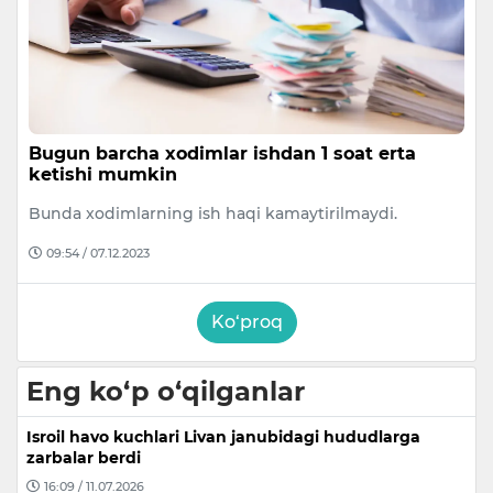
Bugun barcha xodimlar ishdan 1 soat erta
ketishi mumkin
Bunda xodimlarning ish haqi kamaytirilmaydi.
09:54 / 07.12.2023
Ko‘proq
Eng ko‘p o‘qilganlar
Isroil havo kuchlari Livan janubidagi hududlarga
zarbalar berdi
16:09 / 11.07.2026