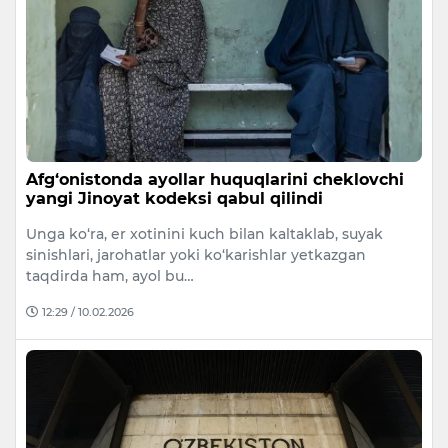
Afg‘onistonda ayollar huquqlarini cheklovchi
yangi Jinoyat kodeksi qabul qilindi
Unga ko‘ra, er xotinini kuch bilan kaltaklab, suyak
sinishlari, jarohatlar yoki ko‘karishlar yetkazgan
taqdirda ham, ayol bu…
12:29 / 10.02.2026