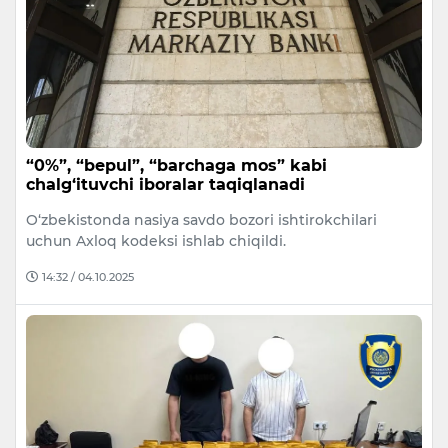
“0%”, “bepul”, “barchaga mos” kabi
chalg‘ituvchi iboralar taqiqlanadi
O‘zbekistonda nasiya savdo bozori ishtirokchilari
uchun Axloq kodeksi ishlab chiqildi.
14:32 / 04.10.2025