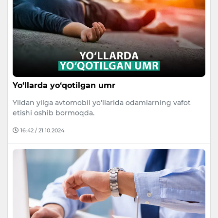
Yo‘llarda yo‘qotilgan umr
Yildan yilga avtomobil yo‘llarida odamlarning vafot
etishi oshib bormoqda.
16:42 / 21.10.2024