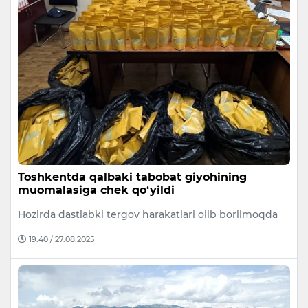
Toshkentda qalbaki tabobat giyohining
muomalasiga chek qo‘yildi
Hozirda dastlabki tergov harakatlari olib borilmoqda
19:40 / 27.08.2025