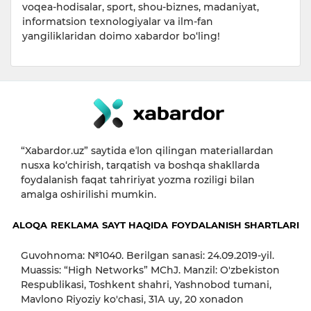
voqea-hodisalar, sport, shou-biznes, madaniyat,
informatsion texnologiyalar va ilm-fan
yangiliklaridan doimo xabardor bo‘ling!
“Xabardor.uz” saytida eʼlon qilingan materiallardan
nusxa ko‘chirish, tarqatish va boshqa shakllarda
foydalanish faqat tahririyat yozma roziligi bilan
amalga oshirilishi mumkin.
ALOQA
REKLAMA
SAYT HAQIDA
FOYDALANISH SHARTLARI
Guvohnoma: №1040. Berilgan sanasi: 24.09.2019-yil.
Muassis: “High Networks” MChJ. Manzil: O'zbekiston
Respublikasi, Toshkent shahri, Yashnobod tumani,
Mavlono Riyoziy ko'chasi, 31А uy, 20 xonadon