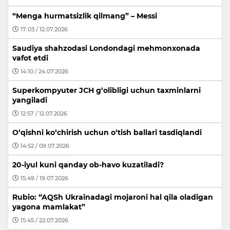
“Menga hurmatsizlik qilmang” – Messi
17:03 / 12.07.2026
Saudiya shahzodasi Londondagi mehmonxonada
vafot etdi
14:10 / 24.07.2026
Superkompyuter JCH g‘olibligi uchun taxminlarni
yangiladi
12:57 / 12.07.2026
O‘qishni ko‘chirish uchun o‘tish ballari tasdiqlandi
14:52 / 09.07.2026
20-iyul kuni qanday ob-havo kuzatiladi?
15:49 / 19.07.2026
Rubio: “AQSh Ukrainadagi mojaroni hal qila oladigan
yagona mamlakat”
15:45 / 22.07.2026