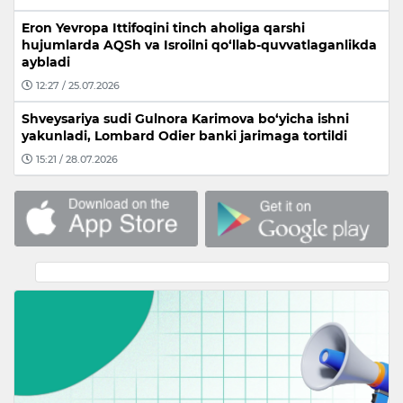
Eron Yevropa Ittifoqini tinch aholiga qarshi
hujumlarda AQSh va Isroilni qo‘llab-quvvatlaganlikda
aybladi
12:27 / 25.07.2026
Shveysariya sudi Gulnora Karimova bo‘yicha ishni
yakunladi, Lombard Odier banki jarimaga tortildi
15:21 / 28.07.2026