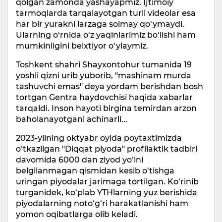
qolgan zamonda yashayapmiz. Ijtimoiy
tarmoqlarda tarqalayotgan turli videolar esa
har bir yurakni larzaga solmay qo‘ymaydi.
Ularning o‘rnida o‘z yaqinlarimiz bo‘lishi ham
mumkinligini beixtiyor o‘ylaymiz.
Toshkent shahri Shayxontohur tumanida 19
yoshli qizni urib yuborib, "mashinam murda
tashuvchi emas" deya yordam berishdan bosh
tortgan Gentra haydovchisi haqida xabarlar
tarqaldi. Inson hayoti birgina temirdan arzon
baholanayotgani achinarli...
2023-yilning oktyabr oyida poytaxtimizda
o‘tkazilgan "Diqqat piyoda" profilaktik tadbiri
davomida 6000 dan ziyod yo‘lni
belgilanmagan qismidan kesib o‘tishga
uringan piyodalar jarimaga tortilgan. Ko‘rinib
turganidek, ko‘plab YTHlarning yuz berishida
piyodalarning noto‘g‘ri harakatlanishi ham
yomon oqibatlarga olib keladi.