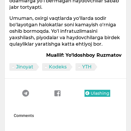
odamlarga yo‘l bermagan haydovchilar sabab
jabr tortyapti.
Umuman, oxirgi vaqtlarda yo‘llarda sodir
bo‘layotgan halokatlar soni kamayish o‘rniga
oshib bormoqda. Yo‘l infratuzilmasini
yaxshilash, piyodalar va haydovchilarga birdek
qulayliklar yaratishga katta ehtiyoj bor.
Muallif: Yo‘ldoshboy Ruzmatov
Jinoyat
Kodeks
YTH
Ulashing