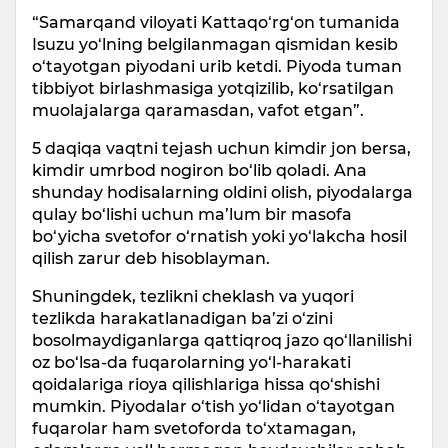
“Samarqand viloyati Kattaqo‘rg‘on tumanida
Isuzu yo‘lning belgilanmagan qismidan kesib
o‘tayotgan piyodani urib ketdi. Piyoda tuman
tibbiyot birlashmasiga yotqizilib, ko‘rsatilgan
muolajalarga qaramasdan, vafot etgan”.
5 daqiqa vaqtni tejash uchun kimdir jon bersa,
kimdir umrbod nogiron bo‘lib qoladi. Ana
shunday hodisalarning oldini olish, piyodalarga
qulay bo‘lishi uchun ma’lum bir masofa
bo‘yicha svetofor o‘rnatish yoki yo‘lakcha hosil
qilish zarur deb hisoblayman.
Shuningdek, tezlikni cheklash va yuqori
tezlikda harakatlanadigan ba’zi o‘zini
bosolmaydiganlarga qattiqroq jazo qo‘llanilishi
oz bo‘lsa-da fuqarolarning yo‘l-harakati
qoidalariga rioya qilishlariga hissa qo‘shishi
mumkin. Piyodalar o‘tish yo‘lidan o‘tayotgan
fuqarolar ham svetoforda to‘xtamagan,