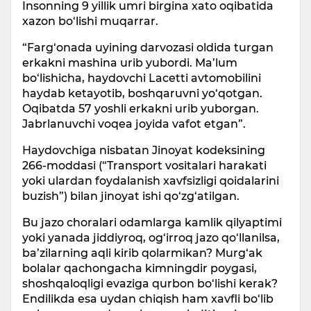
Insonning 9 yillik umri birgina xato oqibatida
xazon bo‘lishi muqarrar.
“Farg‘onada uyining darvozasi oldida turgan
erkakni mashina urib yubordi. Ma’lum
bo‘lishicha, haydovchi Lacetti avtomobilini
haydab ketayotib, boshqaruvni yo‘qotgan.
Oqibatda 57 yoshli erkakni urib yuborgan.
Jabrlanuvchi voqea joyida vafot etgan”.
Haydovchiga nisbatan Jinoyat kodeksining
266-moddasi (“Transport vositalari harakati
yoki ulardan foydalanish xavfsizligi qoidalarini
buzish”) bilan jinoyat ishi qo‘zg‘atilgan.
Bu jazo choralari odamlarga kamlik qilyaptimi
yoki yanada jiddiyroq, og‘irroq jazo qo‘llanilsa,
ba’zilarning aqli kirib qolarmikan? Murg‘ak
bolalar qachongacha kimningdir poygasi,
shoshqaloqligi evaziga qurbon bo‘lishi kerak?
Endilikda esa uydan chiqish ham xavfli bo‘lib