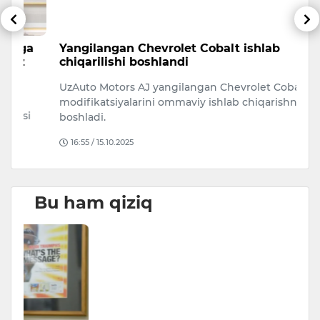
a
Yangilangan Chevrolet Cobalt ishlab
J
chiqarilishi boshlandi
u
UzAuto Motors AJ yangilangan Chevrolet Cobalt
Te
modifikatsiyalarini ommaviy ishlab chiqarishni
i
boshladi.
16:55 / 15.10.2025
Bu ham qiziq