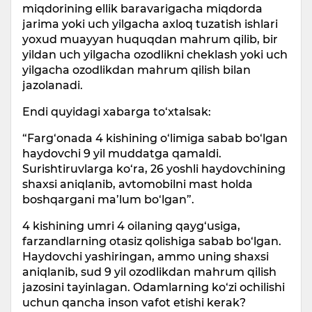
miqdorining ellik baravarigacha miqdorda
jarima yoki uch yilgacha axloq tuzatish ishlari
yoxud muayyan huquqdan mahrum qilib, bir
yildan uch yilgacha ozodlikni cheklash yoki uch
yilgacha ozodlikdan mahrum qilish bilan
jazolanadi.
Endi quyidagi xabarga to‘xtalsak:
“Farg‘onada 4 kishining o‘limiga sabab bo‘lgan
haydovchi 9 yil muddatga qamaldi.
Surishtiruvlarga ko‘ra, 26 yoshli haydovchining
shaxsi aniqlanib, avtomobilni mast holda
boshqargani ma’lum bo‘lgan”.
4 kishining umri 4 oilaning qayg‘usiga,
farzandlarning otasiz qolishiga sabab bo‘lgan.
Haydovchi yashiringan, ammo uning shaxsi
aniqlanib, sud 9 yil ozodlikdan mahrum qilish
jazosini tayinlagan. Odamlarning ko‘zi ochilishi
uchun qancha inson vafot etishi kerak?