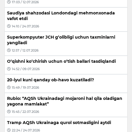
17:03 / 12.07.2026
Saudiya shahzodasi Londondagi mehmonxonada
vafot etdi
14:10 / 24.07.2026
Superkompyuter JCH g‘olibligi uchun taxminlarni
yangiladi
12:57 / 12.07.2026
O‘qishni ko‘chirish uchun o‘tish ballari tasdiqlandi
14:52 / 09.07.2026
20-iyul kuni qanday ob-havo kuzatiladi?
15:49 / 19.07.2026
Rubio: “AQSh Ukrainadagi mojaroni hal qila oladigan
yagona mamlakat”
15:45 / 22.07.2026
Tramp AQSh Ukrainaga qurol sotmasligini aytdi
22:24 / 24.07.2026