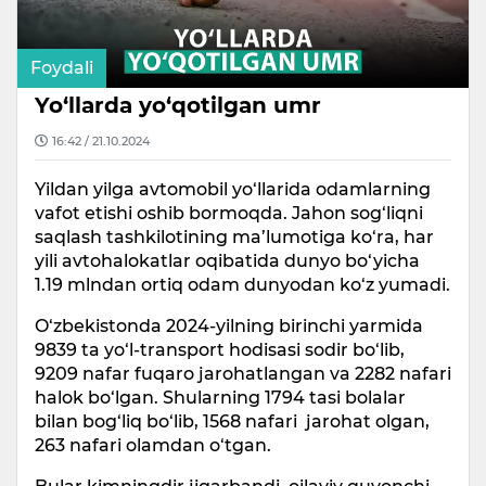
Foydali
Yo‘llarda yo‘qotilgan umr
16:42 / 21.10.2024
Yildan yilga avtomobil yo‘llarida odamlarning
vafot etishi oshib bormoqda. Jahon sog‘liqni
saqlash tashkilotining ma’lumotiga ko‘ra, har
yili avtohalokatlar oqibatida dunyo bo‘yicha
1.19 mlndan ortiq odam dunyodan ko‘z yumadi.
O‘zbekistonda 2024-yilning birinchi yarmida
9839 ta yo‘l-transport hodisasi sodir bo‘lib,
9209 nafar fuqaro jarohatlangan va 2282 nafari
halok bo‘lgan. Shularning 1794 tasi bolalar
bilan bog‘liq bo‘lib, 1568 nafari jarohat olgan,
263 nafari olamdan o‘tgan.