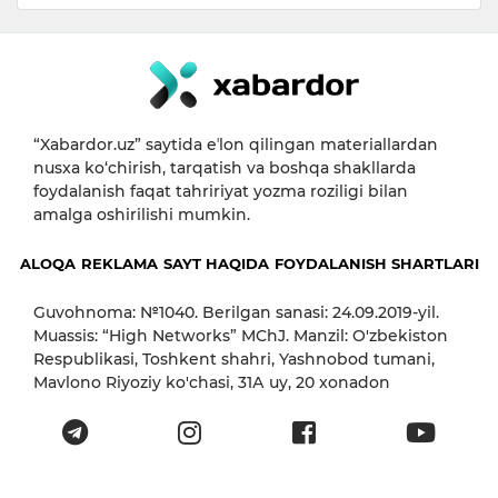
“Xabardor.uz” saytida eʼlon qilingan materiallardan
nusxa ko‘chirish, tarqatish va boshqa shakllarda
foydalanish faqat tahririyat yozma roziligi bilan
amalga oshirilishi mumkin.
ALOQA
REKLAMA
SAYT HAQIDA
FOYDALANISH SHARTLARI
Guvohnoma: №1040. Berilgan sanasi: 24.09.2019-yil.
Muassis: “High Networks” MChJ. Manzil: O'zbekiston
Respublikasi, Toshkent shahri, Yashnobod tumani,
Mavlono Riyoziy ko'chasi, 31А uy, 20 xonadon