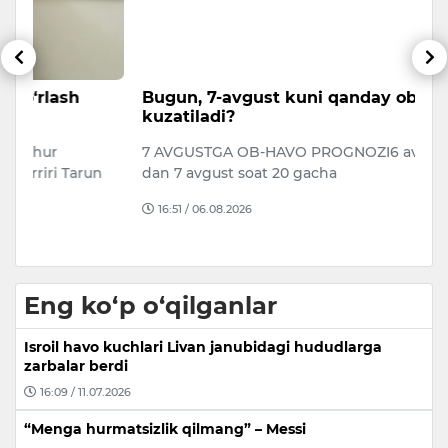
Bugun, 7-avgust kuni qanday ob-havo
K
kuzatiladi?
k
7 AVGUSTGA OB-HAVO PROGNOZI6 avgust soat 20
Da
n
dan 7 avgust soat 20 gacha
xo
o‘
16:51 / 06.08.2026
Eng ko‘p o‘qilganlar
Isroil havo kuchlari Livan janubidagi hududlarga
zarbalar berdi
16:09 / 11.07.2026
“Menga hurmatsizlik qilmang” – Messi