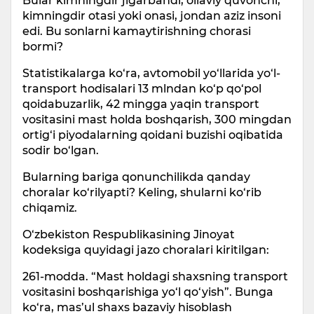
Bular kimningdir jigarbandi, oilaviy quvonchi,
kimningdir otasi yoki onasi, jondan aziz insoni
edi. Bu sonlarni kamaytirishning chorasi
bormi?
Statistikalarga ko‘ra, avtomobil yo‘llarida yo‘l-
transport hodisalari 13 mlndan ko‘p qo‘pol
qoidabuzarlik, 42 mingga yaqin transport
vositasini mast holda boshqarish, 300 mingdan
ortig‘i piyodalarning qoidani buzishi oqibatida
sodir bo‘lgan.
Bularning bariga qonunchilikda qanday
choralar ko‘rilyapti? Keling, shularni ko‘rib
chiqamiz.
O‘zbekiston Respublikasining Jinoyat
kodeksiga quyidagi jazo choralari kiritilgan:
261-modda. “Mast holdagi shaxsning transport
vositasini boshqarishiga yo‘l qo‘yish”. Bunga
ko‘ra, mas’ul shaxs bazaviy hisoblash