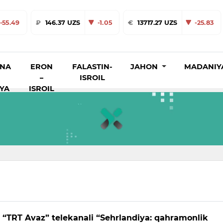
-55.49
₽
146.37 UZS
-1.05
€
13717.27 UZS
-25.83
INA
ERON
FALASTIN-
JAHON
MADANIY
–
ISROIL
IYA
ISROIL
 “TRT Avaz” telekanali “Sehrlandiya: qahramonlik