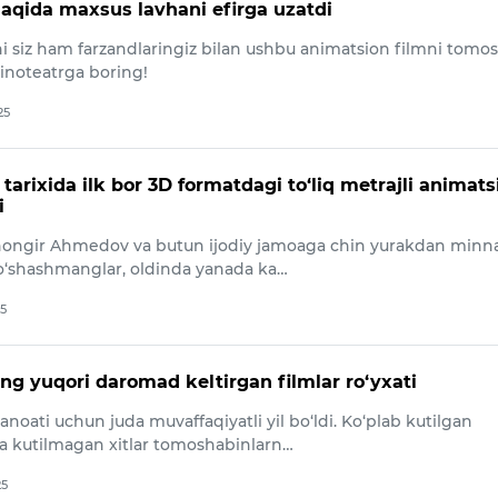
haqida maxsus lavhani efirga uzatdi
i siz ham farzandlaringiz bilan ushbu animatsion filmni tomo
kinoteatrga boring!
25
tarixida ilk bor 3D formatdagi to‘liq metrajli animats
i
ongir Ahmedov va butun ijodiy jamoaga chin yurakdan minna
o‘shashmanglar, oldinda yanada ka…
25
ng yuqori daromad keltirgan filmlar ro‘yxati
sanoati uchun juda muvaffaqiyatli yil bo‘ldi. Ko‘plab kutilgan
a kutilmagan xitlar tomoshabinlarn…
25