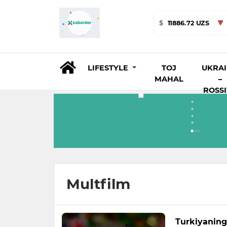
$
11886.72 UZS
LIFESTYLE
TOJ
UKRA
MAHAL
–
ROSS
Multfilm
Turkiyaning