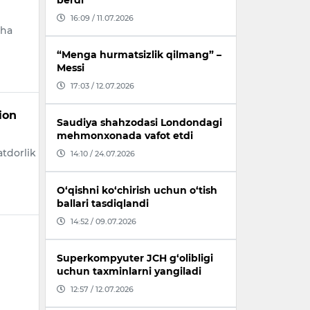
berdi
16:09 / 11.07.2026
sha
“Menga hurmatsizlik qilmang” –
Messi
17:03 / 12.07.2026
ion
Saudiya shahzodasi Londondagi
mehmonxonada vafot etdi
tdorlik
14:10 / 24.07.2026
O‘qishni ko‘chirish uchun o‘tish
ballari tasdiqlandi
14:52 / 09.07.2026
Superkompyuter JCH g‘olibligi
uchun taxminlarni yangiladi
12:57 / 12.07.2026