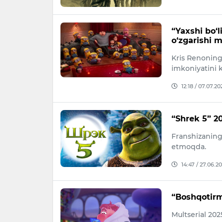
“Yaxshi bo‘
o‘zgarishi 
Kris Renoning 
imkoniyatini 
12:18 / 07.07.20
“Shrek 5” 20
Franshizaning
etmoqda.
14:47 / 27.06.2
“Boshqotirma
Multserial 202