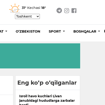
31°
Kechasi
18°
AT
O‘ZBEKISTON
SPORT
BOSHQALAR
Eng ko‘p o‘qilganlar
Isroil havo kuchlari Livan
janubidagi hududlarga zarbalar