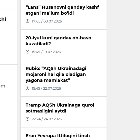
“Lans” Husanovni qanday kashf
etgani ma’lum bo‘ldi
shi
17:05 / 08.07.2026
20-iyul kuni qanday ob-havo
kuzatiladi?
15:49 / 19.07.2026
Rubio: “AQSh Ukrainadagi
mojaroni hal qila oladigan
yagona mamlakat”
vom
15:45 / 22.07.2026
Tramp AQSh Ukrainaga qurol
sotmasligini aytdi
22:24 / 24.07.2026
Eron Yevropa Ittifoqini tinch