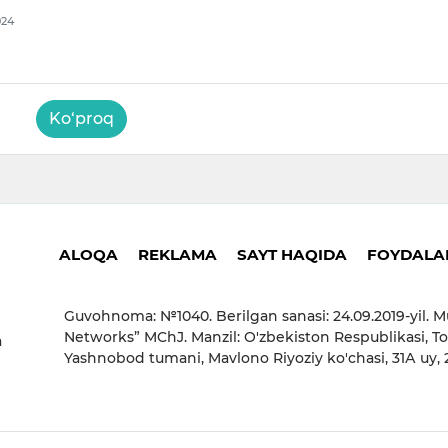
024
Ko‘proq
ALOQA
REKLAMA
SAYT HAQIDA
FOYDALAN
Guvohnoma: №1040. Berilgan sanasi: 24.09.2019-yil. M
Networks” MChJ. Manzil: O'zbekiston Respublikasi, To
a
Yashnobod tumani, Mavlono Riyoziy ko'chasi, 31А uy,