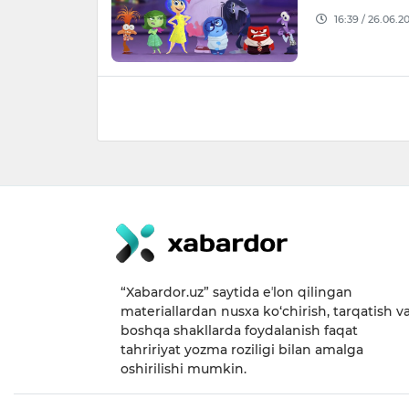
16:39 / 26.06.2
“Xabardor.uz” saytida eʼlon qilingan
materiallardan nusxa ko‘chirish, tarqatish v
boshqa shakllarda foydalanish faqat
tahririyat yozma roziligi bilan amalga
oshirilishi mumkin.