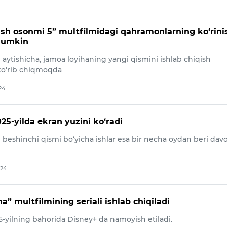
lish osonmi 5” multfilmidagi qahramonlarning ko‘rini
mumkin
aytishicha, jamoa loyihaning yangi qismini ishlab chiqish
ko‘rib chiqmoqda
24
25-yilda ekran yuzini ko‘radi
 beshinchi qismi bo‘yicha ishlar esa bir necha oydan beri da
024
” multfilmining seriali ishlab chiqiladi
5-yilning bahorida Disney+ da namoyish etiladi.