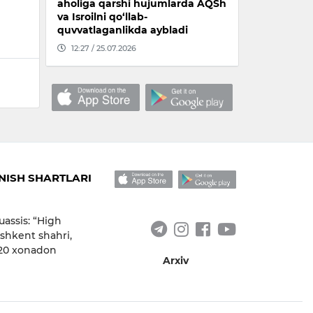
aholiga qarshi hujumlarda AQSh
va Isroilni qo‘llab-
quvvatlaganlikda aybladi
12:27 / 25.07.2026
ISH SHARTLARI
uassis: “High
shkent shahri,
 20 xonadon
Arxiv