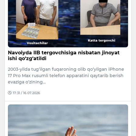
Navoiyda IIB tergovchisiga nisbatan jinoyat
ishi qo‘zg‘atildi
2003-yilda tug‘ilgan fuqaroning olib qo‘yilgan iPhone
17 Pro Max rusumli telefon apparatini qaytarib berish
evaziga o‘zining…
17:31 / 16.07.2026