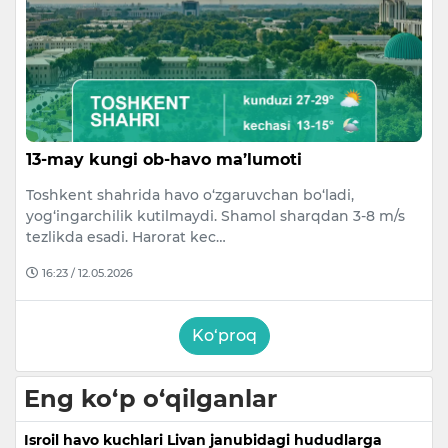
13-may kungi ob-havo ma’lumoti
Toshkent shahrida havo o‘zgaruvchan bo‘ladi,
yog‘ingarchilik kutilmaydi. Shamol sharqdan 3-8 m/s
tezlikda esadi. Harorat kec…
16:23 / 12.05.2026
Ko‘proq
Eng ko‘p o‘qilganlar
Isroil havo kuchlari Livan janubidagi hududlarga