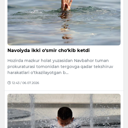
Navoiyda ikki o‘smir cho‘kib ketdi
Hozirda mazkur holat yuzasidan Navbahor tuman
prokuraturasi tomonidan tergovga qadar tekshiruv
harakatlari o‘tkazilayotgan b…
12:43 / 06.07.2026