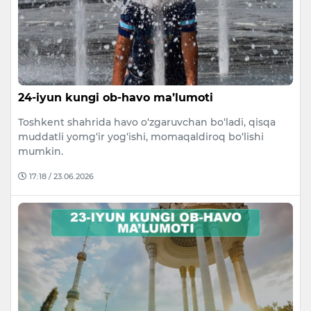
24-iyun kungi ob-havo ma’lumoti
Toshkent shahrida havo o‘zgaruvchan bo‘ladi, qisqa
muddatli yomg‘ir yog‘ishi, momaqaldiroq bo‘lishi
mumkin.
17:18 / 23.06.2026