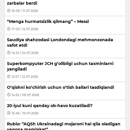
zarbalar berdi
16:09 / 11.07.2026
“Menga hurmatsizlik qilmang” – Messi
17:03 / 12.07.2026
Saudiya shahzodasi Londondagi mehmonxonada
vafot etdi
14:10 / 24.07.2026
Superkompyuter JCH g‘olibligi uchun taxminlarni
yangiladi
12:57 / 12.07.2026
O‘qishni ko‘chirish uchun o‘tish ballari tasdiqlandi
14:52 / 09.07.2026
20-iyul kuni qanday ob-havo kuzatiladi?
15:49 / 19.07.2026
Rubio: “AQSh Ukrainadagi mojaroni hal qila oladigan
yagona mamlakat”