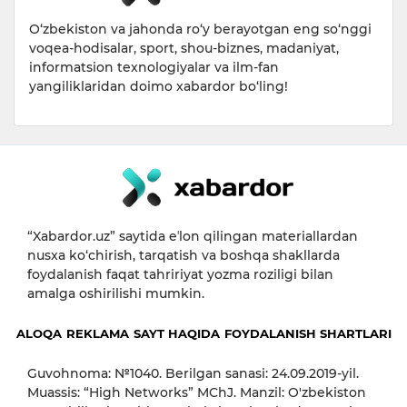
O‘zbekiston va jahonda ro‘y berayotgan eng so‘nggi
voqea-hodisalar, sport, shou-biznes, madaniyat,
informatsion texnologiyalar va ilm-fan
yangiliklaridan doimo xabardor bo‘ling!
“Xabardor.uz” saytida eʼlon qilingan materiallardan
nusxa ko‘chirish, tarqatish va boshqa shakllarda
foydalanish faqat tahririyat yozma roziligi bilan
amalga oshirilishi mumkin.
ALOQA
REKLAMA
SAYT HAQIDA
FOYDALANISH SHARTLARI
Guvohnoma: №1040. Berilgan sanasi: 24.09.2019-yil.
Muassis: “High Networks” MChJ. Manzil: O'zbekiston