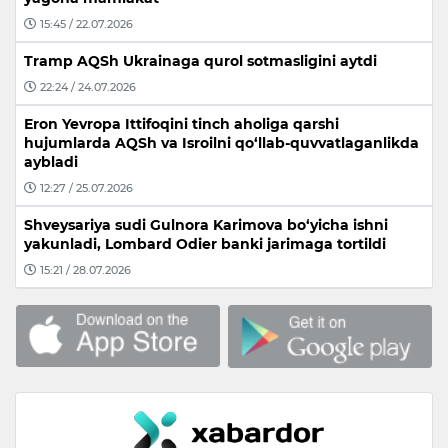
15:45 / 22.07.2026
Tramp AQSh Ukrainaga qurol sotmasligini aytdi
22:24 / 24.07.2026
Eron Yevropa Ittifoqini tinch aholiga qarshi
hujumlarda AQSh va Isroilni qo‘llab-quvvatlaganlikda
aybladi
12:27 / 25.07.2026
Shveysariya sudi Gulnora Karimova bo‘yicha ishni
yakunladi, Lombard Odier banki jarimaga tortildi
15:21 / 28.07.2026