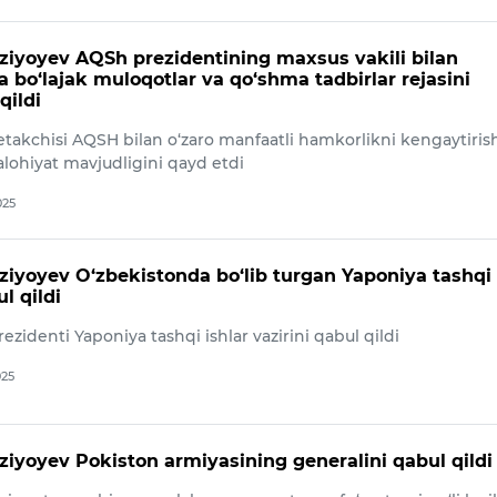
ziyoyev AQSh prezidentining maxsus vakili bilan
 bo‘lajak muloqotlar va qo‘shma tadbirlar rejasini
ildi
etakchisi AQSH bilan o‘zaro manfaatli hamkorlikni kengaytiris
alohiyat mavjudligini qayd etdi
025
ziyoyev O‘zbekistonda bo‘lib turgan Yaponiya tashqi 
l qildi
ezidenti Yaponiya tashqi ishlar vazirini qabul qildi
025
ziyoyev Pokiston armiyasining generalini qabul qildi