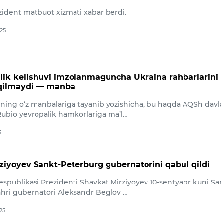
ident matbuot xizmati xabar berdi.
025
lik kelishuvi imzolanmaguncha Ukraina rahbarlarini
 qilmaydi — manba
rining o‘z manbalariga tayanib yozishicha, bu haqda AQSh davl
Rubio yevropalik hamkorlariga ma’l…
5
ziyoyev Sankt-Peterburg gubernatorini qabul qildi
espublikasi Prezidenti Shavkat Mirziyoyev 10-sentyabr kuni Sa
hri gubernatori Aleksandr Beglov …
025