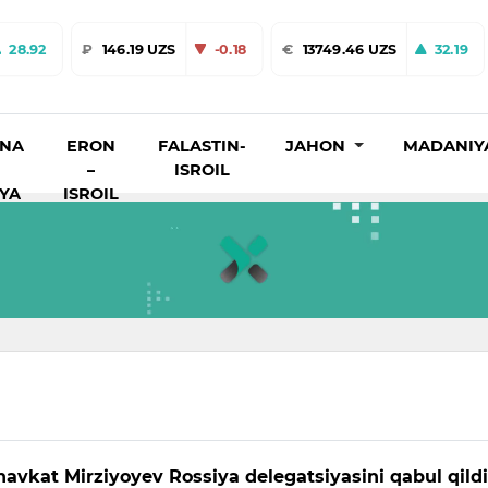
28.92
₽
146.19 UZS
-0.18
€
13749.46 UZS
32.19
INA
ERON
FALASTIN-
JAHON
MADANIY
–
ISROIL
IYA
ISROIL
havkat Mirziyoyev Rossiya delegatsiyasini qabul qildi