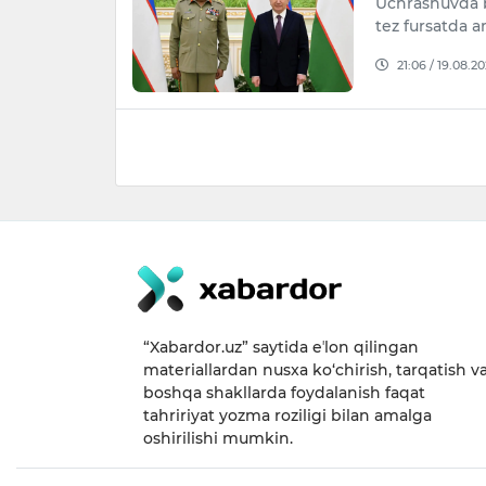
Uchrashuvda bi
tez fursatda 
21:06 / 19.08.2
“Xabardor.uz” saytida eʼlon qilingan
materiallardan nusxa ko‘chirish, tarqatish v
boshqa shakllarda foydalanish faqat
tahririyat yozma roziligi bilan amalga
oshirilishi mumkin.