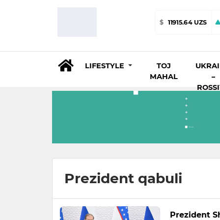
$
11915.64 UZS
LIFESTYLE
TOJ
UKRA
MAHAL
–
ROSS
Prezident qabuli
Prezident S