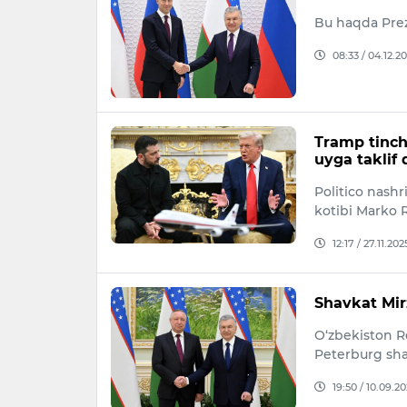
Bu haqda Prez
08:33 / 04.12.2
Tramp tinch
uyga taklif
Politico nash
kotibi Marko 
12:17 / 27.11.202
Shavkat Mir
O‘zbekiston R
Peterburg sha
19:50 / 10.09.2