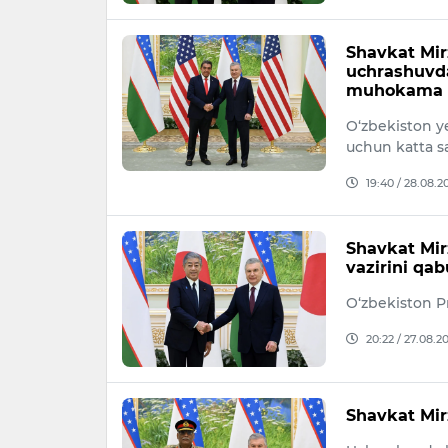
Shavkat Mir
uchrashuvda
muhokama q
O‘zbekiston y
uchun katta s
19:40 / 28.08.2
Shavkat Mir
vazirini qabu
O‘zbekiston Pr
20:22 / 27.08.2
Shavkat Mir