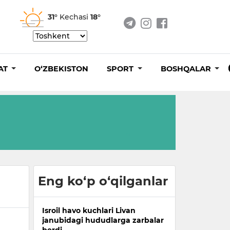
31°
Kechasi
18°
AT
O‘ZBEKISTON
SPORT
BOSHQALAR
Eng ko‘p o‘qilganlar
Isroil havo kuchlari Livan
janubidagi hududlarga zarbalar