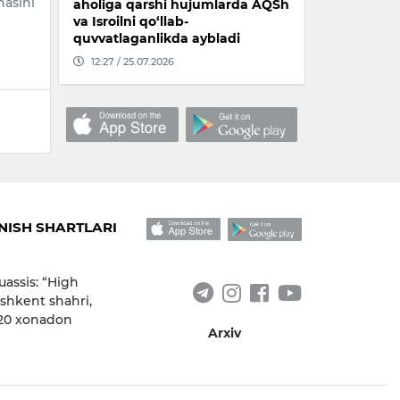
hasini
aholiga qarshi hujumlarda AQSh
va Isroilni qo‘llab-
quvvatlaganlikda aybladi
12:27 / 25.07.2026
ISH SHARTLARI
uassis: “High
shkent shahri,
 20 xonadon
Arxiv