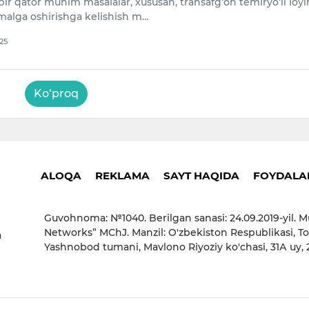
r qator muhim masalalar, xususan, transafg‘on temiryo‘li loyi
amalga oshirishga kelishish m…
025
Ko‘proq
ALOQA
REKLAMA
SAYT HAQIDA
FOYDALAN
Guvohnoma: №1040. Berilgan sanasi: 24.09.2019-yil. M
Networks” MChJ. Manzil: O'zbekiston Respublikasi, To
a
Yashnobod tumani, Mavlono Riyoziy ko'chasi, 31А uy,