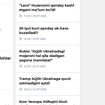
“Lans” Husanovni qanday kashf
etgani ma’lum bo‘ldi
17:05 / 08.07.2026
20-iyul kuni qanday ob-havo
h
kuzatiladi?
15:49 / 19.07.2026
Rubio: “AQSh Ukrainadagi
mojaroni hal qila oladigan
ishlar
yagona mamlakat”
15:45 / 22.07.2026
Tramp AQSh Ukrainaga qurol
sotmasligini aytdi
22:24 / 24.07.2026
Eron Yevropa Ittifoqini tinch