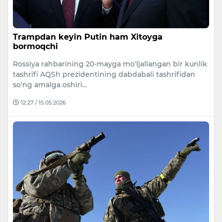
Trampdan keyin Putin ham Xitoyga
bormoqchi
Rossiya rahbarining 20-mayga mo‘ljallangan bir kunlik
tashrifi AQSh prezidentining dabdabali tashrifidan
so‘ng amalga oshiri…
12:27 / 15.05.2026