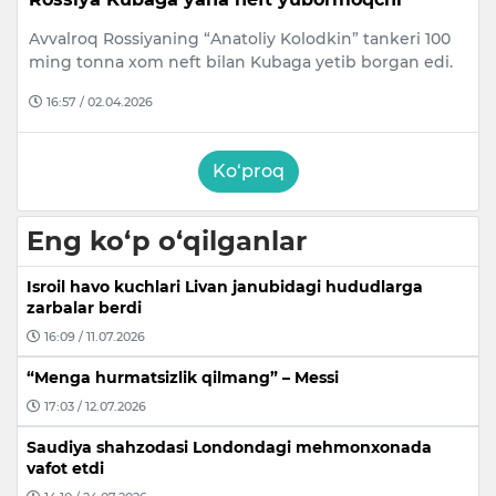
Avvalroq Rossiyaning “Anatoliy Kolodkin” tankeri 100
ming tonna xom neft bilan Kubaga yetib borgan edi.
16:57 / 02.04.2026
Ko‘proq
Eng ko‘p o‘qilganlar
Isroil havo kuchlari Livan janubidagi hududlarga
zarbalar berdi
16:09 / 11.07.2026
“Menga hurmatsizlik qilmang” – Messi
17:03 / 12.07.2026
Saudiya shahzodasi Londondagi mehmonxonada
vafot etdi