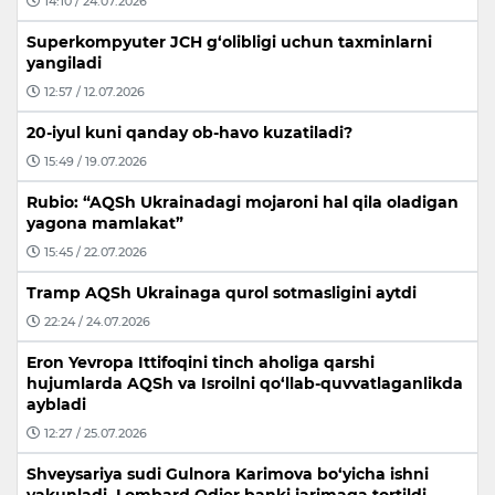
14:10 / 24.07.2026
Superkompyuter JCH g‘olibligi uchun taxminlarni
yangiladi
12:57 / 12.07.2026
20-iyul kuni qanday ob-havo kuzatiladi?
15:49 / 19.07.2026
Rubio: “AQSh Ukrainadagi mojaroni hal qila oladigan
yagona mamlakat”
15:45 / 22.07.2026
Tramp AQSh Ukrainaga qurol sotmasligini aytdi
22:24 / 24.07.2026
Eron Yevropa Ittifoqini tinch aholiga qarshi
hujumlarda AQSh va Isroilni qo‘llab-quvvatlaganlikda
aybladi
12:27 / 25.07.2026
Shveysariya sudi Gulnora Karimova bo‘yicha ishni