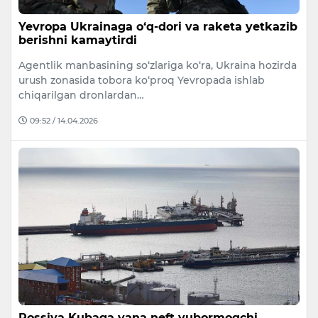
Yevropa Ukrainaga o‘q-dori va raketa yetkazib
berishni kamaytirdi
Agentlik manbasining so‘zlariga ko‘ra, Ukraina hozirda
urush zonasida tobora ko‘proq Yevropada ishlab
chiqarilgan dronlardan…
09:52 / 14.04.2026
Rossiya Kubaga yana neft yubormoqchi