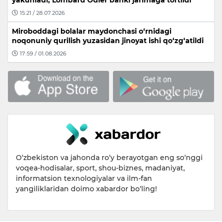
yakunladi, Lombard Odier banki jarimaga tortildi
15:21 / 28.07.2026
Miroboddagi bolalar maydonchasi o‘rnidagi
noqonuniy qurilish yuzasidan jinoyat ishi qo‘zg‘atildi
17:59 / 01.08.2026
O‘zbekiston va jahonda ro‘y berayotgan eng so‘nggi
voqea-hodisalar, sport, shou-biznes, madaniyat,
informatsion texnologiyalar va ilm-fan
yangiliklaridan doimo xabardor bo‘ling!