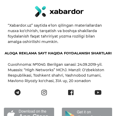
“Xabardor.uz” saytida eʼlon qilingan materiallardan
nusxa ko‘chirish, tarqatish va boshqa shakllarda
foydalanish faqat tahririyat yozma roziligi bilan
amalga oshirilishi mumkin.
ALOQA
REKLAMA
SAYT HAQIDA
FOYDALANISH SHARTLARI
Guvohnoma: №1040. Berilgan sanasi: 24.09.2019-yil.
Muassis: “High Networks” MChJ. Manzil: O'zbekiston
Respublikasi, Toshkent shahri, Yashnobod tumani,
Mavlono Riyoziy ko'chasi, 31А uy, 20 xonadon