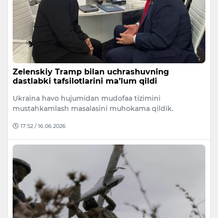
Zelenskiy Tramp bilan uchrashuvning
dastlabki tafsilotlarini ma’lum qildi
Ukraina havo hujumidan mudofaa tizimini
mustahkamlash masalasini muhokama qildik.
17:52 / 16.06.2026