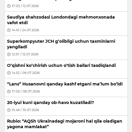
17:03 / 12.07.2026
Saudiya shahzodasi Londondagi mehmonxonada
vafot etdi
14:10 / 24.07.2026
Superkompyuter JCH g‘olibligi uchun taxminlarni
yangiladi
12:57 / 12.07.2026
O‘qishni ko‘chirish uchun o‘tish ballari tasdiqlandi
14:52 / 09.07.2026
“Lans” Husanovni qanday kashf etgani ma’lum bo‘ldi
17:05 / 08.07.2026
20-iyul kuni qanday ob-havo kuzatiladi?
15:49 / 19.07.2026
Rubio: “AQSh Ukrainadagi mojaroni hal qila oladigan
yagona mamlakat”