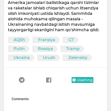
Amerika jamoalari ballistikaga qarshi tizimlar
va raketalar ishlab chiqarish uchun litsenziya
olish imkoniyati ustida ishlaydi. Sammitda
alohida muhokama qilingan masala -
Ukrainaning navbatdagi isitish mavsumiga
tayyorgarligi ekanligini ham qo’shimcha qildi.
AQSh
Fransiya
G7
Putin
Rossiya
Tramp
Ukraina
Urush
Zelenskiy
Ulashing