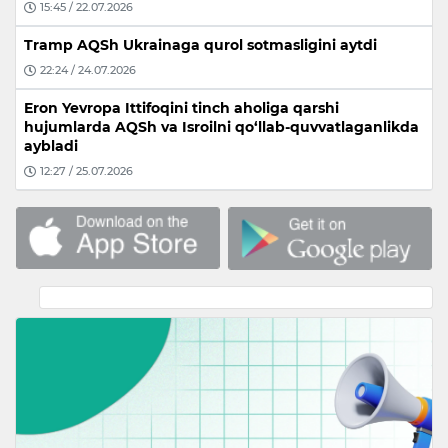
15:45 / 22.07.2026
Tramp AQSh Ukrainaga qurol sotmasligini aytdi
22:24 / 24.07.2026
Eron Yevropa Ittifoqini tinch aholiga qarshi
hujumlarda AQSh va Isroilni qo‘llab-quvvatlaganlikda
aybladi
12:27 / 25.07.2026