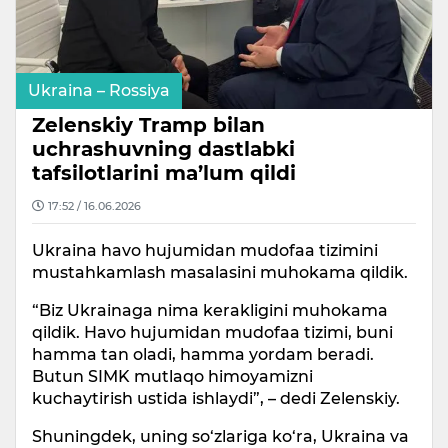
Ukraina – Rossiya
Zelenskiy Tramp bilan
uchrashuvning dastlabki
tafsilotlarini ma’lum qildi
17:52 / 16.06.2026
Ukraina havo hujumidan mudofaa tizimini
mustahkamlash masalasini muhokama qildik.
“Biz Ukrainaga nima kerakligini muhokama
qildik. Havo hujumidan mudofaa tizimi, buni
hamma tan oladi, hamma yordam beradi.
Butun SIMK mutlaqo himoyamizni
kuchaytirish ustida ishlaydi”, – dedi Zelenskiy.
Shuningdek, uning so‘zlariga ko‘ra, Ukraina va