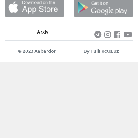
Arxiv
© 2023 Xabardor
By FullFocus.uz