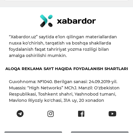
“Xabardor.uz” saytida eʼlon qilingan materiallardan
nusxa ko‘chirish, tarqatish va boshqa shakllarda
foydalanish faqat tahririyat yozma roziligi bilan
amalga oshirilishi mumkin.
ALOQA
REKLAMA
SAYT HAQIDA
FOYDALANISH SHARTLARI
Guvohnoma: №1040. Berilgan sanasi: 24.09.2019-yil.
Muassis: “High Networks” MChJ. Manzil: O'zbekiston
Respublikasi, Toshkent shahri, Yashnobod tumani,
Mavlono Riyoziy ko'chasi, 31А uy, 20 xonadon