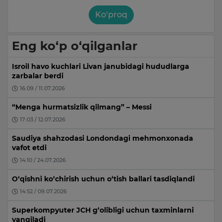
Ko‘proq
Eng ko‘p o‘qilganlar
Isroil havo kuchlari Livan janubidagi hududlarga
zarbalar berdi
16:09 / 11.07.2026
“Menga hurmatsizlik qilmang” – Messi
17:03 / 12.07.2026
Saudiya shahzodasi Londondagi mehmonxonada
vafot etdi
14:10 / 24.07.2026
O‘qishni ko‘chirish uchun o‘tish ballari tasdiqlandi
14:52 / 09.07.2026
Superkompyuter JCH g‘olibligi uchun taxminlarni
yangiladi