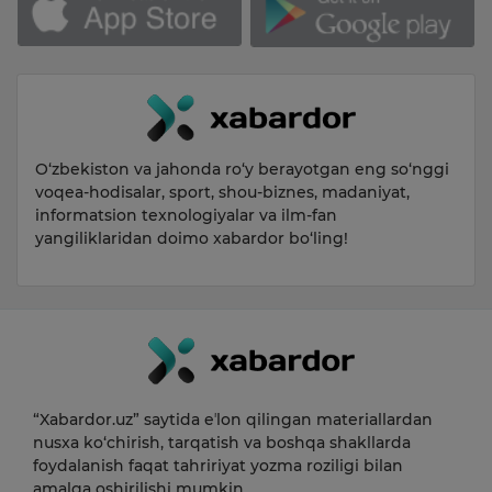
O‘zbekiston va jahonda ro‘y berayotgan eng so‘nggi
voqea-hodisalar, sport, shou-biznes, madaniyat,
informatsion texnologiyalar va ilm-fan
yangiliklaridan doimo xabardor bo‘ling!
“Xabardor.uz” saytida eʼlon qilingan materiallardan
nusxa ko‘chirish, tarqatish va boshqa shakllarda
foydalanish faqat tahririyat yozma roziligi bilan
amalga oshirilishi mumkin.