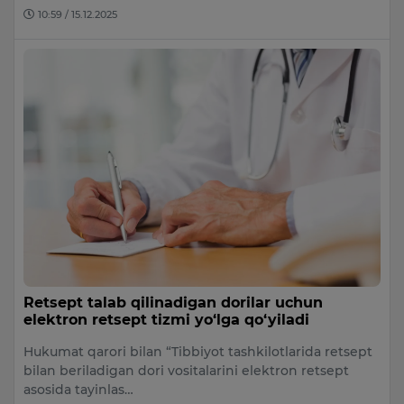
10:59 / 15.12.2025
Retsept talab qilinadigan dorilar uchun
elektron retsept tizmi yo‘lga qo‘yiladi
Hukumat qarori bilan “Tibbiyot tashkilotlarida retsept
bilan beriladigan dori vositalarini elektron retsept
asosida tayinlas…