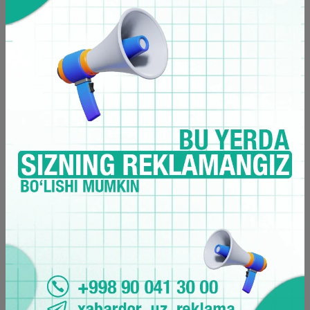
17:56 / 27.09.2024
Aterosklerozga qarshi oddiygina limon davo
bo‘ladi
Ateroskleroz — bu yog‘ va oqsil almashinuvining
buzilishi natijasida vujudga kelib, arteriya ichki
devorida yallig‘lanish, x…
09:56 / 19.09.2024