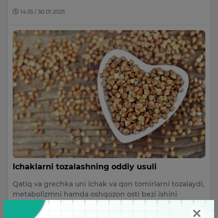
14:35 / 30.01.2025
Ichaklarni tozalashning oddiy usuli
Qatiq va grechka uni ichak va qon tomirlarni tozalaydi,
metabolizmni hamda oshqozon osti bezi ishini
normallashtiradi, qonda…