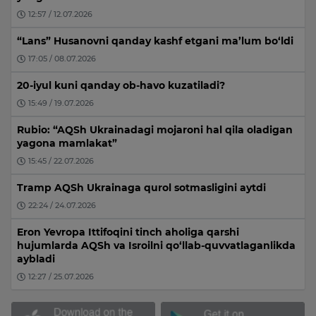
12:57 / 12.07.2026
“Lans” Husanovni qanday kashf etgani ma’lum bo‘ldi
17:05 / 08.07.2026
20-iyul kuni qanday ob-havo kuzatiladi?
15:49 / 19.07.2026
Rubio: “AQSh Ukrainadagi mojaroni hal qila oladigan
yagona mamlakat”
15:45 / 22.07.2026
Tramp AQSh Ukrainaga qurol sotmasligini aytdi
22:24 / 24.07.2026
Eron Yevropa Ittifoqini tinch aholiga qarshi
hujumlarda AQSh va Isroilni qo‘llab-quvvatlaganlikda
aybladi
12:27 / 25.07.2026