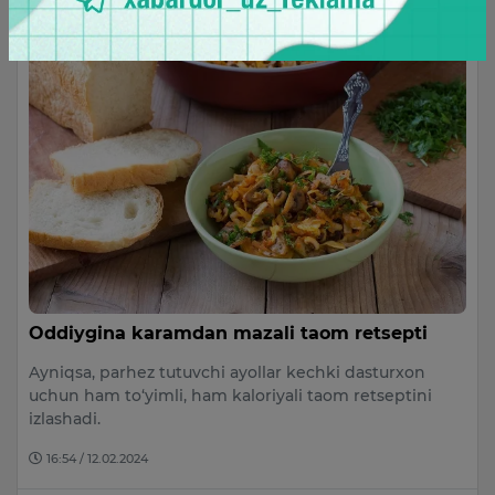
Oddiygina karamdan mazali taom retsepti
Ayniqsa, parhez tutuvchi ayollar kechki dasturxon
uchun ham to‘yimli, ham kaloriyali taom retseptini
izlashadi.
16:54 / 12.02.2024