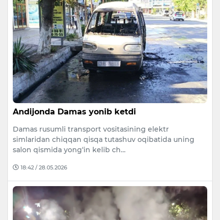
Andijonda Damas yonib ketdi
Damas rusumli transport vositasining elektr
simlaridan chiqqan qisqa tutashuv oqibatida uning
salon qismida yong‘in kelib ch…
18:42 / 28.05.2026