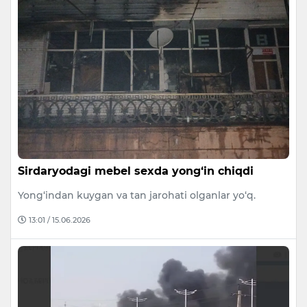
Sirdaryodagi mebel sexda yong‘in chiqdi
Yong‘indan kuygan va tan jarohati olganlar yo‘q.
13:01 / 15.06.2026