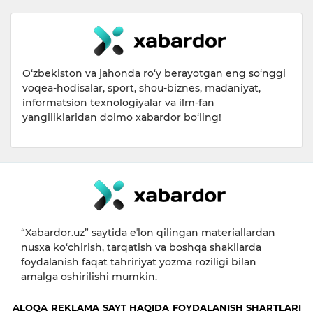
O‘zbekiston va jahonda ro‘y berayotgan eng so‘nggi
voqea-hodisalar, sport, shou-biznes, madaniyat,
informatsion texnologiyalar va ilm-fan
yangiliklaridan doimo xabardor bo‘ling!
“Xabardor.uz” saytida eʼlon qilingan materiallardan
nusxa ko‘chirish, tarqatish va boshqa shakllarda
foydalanish faqat tahririyat yozma roziligi bilan
amalga oshirilishi mumkin.
ALOQA
REKLAMA
SAYT HAQIDA
FOYDALANISH SHARTLARI