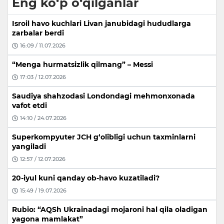
Eng ko‘p o‘qilganlar
Isroil havo kuchlari Livan janubidagi hududlarga
zarbalar berdi
16:09 / 11.07.2026
“Menga hurmatsizlik qilmang” – Messi
17:03 / 12.07.2026
Saudiya shahzodasi Londondagi mehmonxonada
vafot etdi
14:10 / 24.07.2026
Superkompyuter JCH g‘olibligi uchun taxminlarni
yangiladi
12:57 / 12.07.2026
20-iyul kuni qanday ob-havo kuzatiladi?
15:49 / 19.07.2026
Rubio: “AQSh Ukrainadagi mojaroni hal qila oladigan
yagona mamlakat”