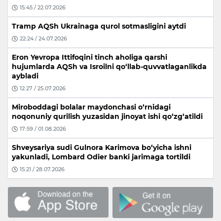
15:45 / 22.07.2026
Tramp AQSh Ukrainaga qurol sotmasligini aytdi
22:24 / 24.07.2026
Eron Yevropa Ittifoqini tinch aholiga qarshi
hujumlarda AQSh va Isroilni qo‘llab-quvvatlaganlikda
aybladi
12:27 / 25.07.2026
Miroboddagi bolalar maydonchasi o‘rnidagi
noqonuniy qurilish yuzasidan jinoyat ishi qo‘zg‘atildi
17:59 / 01.08.2026
Shveysariya sudi Gulnora Karimova bo‘yicha ishni
yakunladi, Lombard Odier banki jarimaga tortildi
15:21 / 28.07.2026