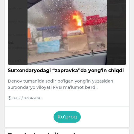
Surxondaryodagi “zapravka”da yong‘in chiqdi
Denov tumanida sodir bo‘lgan yong‘in yuzasidan
Surxondaryo viloyati FVB ma’lumot berdi.
09:51 / 07.04.2026
Ko‘proq