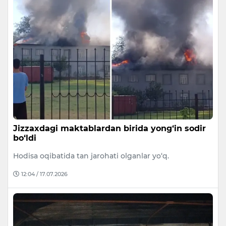
Jizzaxdagi maktablardan birida yong‘in sodir
bo‘ldi
Hodisa oqibatida tan jarohati olganlar yo‘q.
12:04 / 17.07.2026