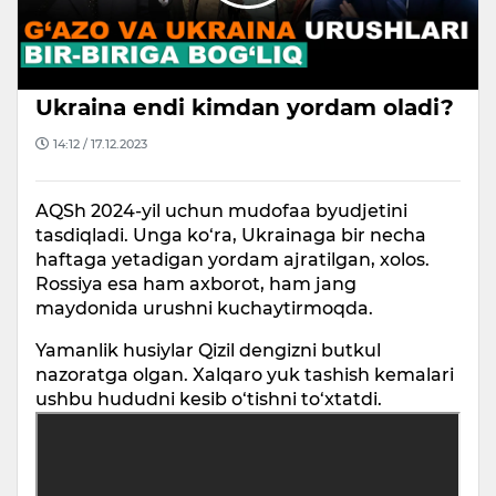
l
a
Ukraina endi kimdan yordam oladi?
y
14:12 / 17.12.2023
V
AQSh 2024-yil uchun mudofaa byudjetini
i
tasdiqladi. Unga ko‘ra, Ukrainaga bir necha
haftaga yetadigan yordam ajratilgan, xolos.
d
Rossiya esa ham axborot, ham jang
maydonida urushni kuchaytirmoqda.
e
Yamanlik husiylar Qizil dengizni butkul
nazoratga olgan. Xalqaro yuk tashish kemalari
o
ushbu hududni kesib o‘tishni to‘xtatdi.