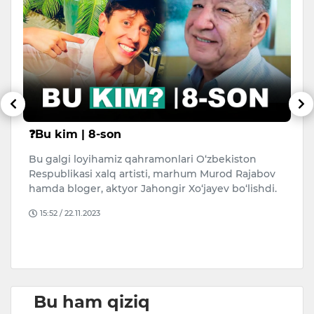
❓Bu kim | 8-son
G
k
Bu galgi loyihamiz qahramonlari O‘zbekiston
G‘
Respublikasi xalq artisti, marhum Murod Rajabov
v
hamda bloger, aktyor Jahongir Xo‘jayev bo‘lishdi.
b
15:52 / 22.11.2023
Bu ham qiziq