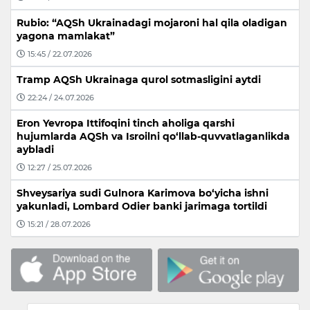
Rubio: “AQSh Ukrainadagi mojaroni hal qila oladigan
yagona mamlakat”
15:45 / 22.07.2026
Tramp AQSh Ukrainaga qurol sotmasligini aytdi
22:24 / 24.07.2026
Eron Yevropa Ittifoqini tinch aholiga qarshi
hujumlarda AQSh va Isroilni qo‘llab-quvvatlaganlikda
aybladi
12:27 / 25.07.2026
Shveysariya sudi Gulnora Karimova bo‘yicha ishni
yakunladi, Lombard Odier banki jarimaga tortildi
15:21 / 28.07.2026