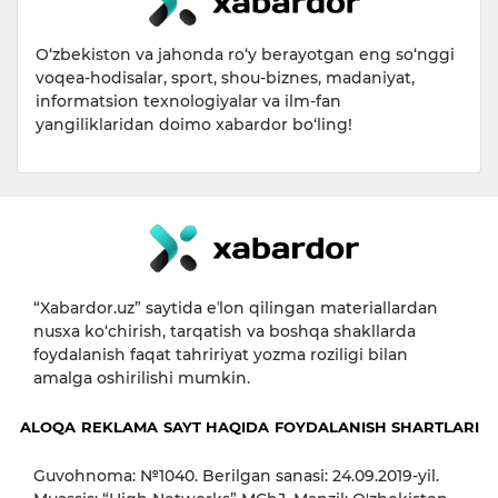
O‘zbekiston va jahonda ro‘y berayotgan eng so‘nggi
voqea-hodisalar, sport, shou-biznes, madaniyat,
informatsion texnologiyalar va ilm-fan
yangiliklaridan doimo xabardor bo‘ling!
“Xabardor.uz” saytida eʼlon qilingan materiallardan
nusxa ko‘chirish, tarqatish va boshqa shakllarda
foydalanish faqat tahririyat yozma roziligi bilan
amalga oshirilishi mumkin.
ALOQA
REKLAMA
SAYT HAQIDA
FOYDALANISH SHARTLARI
Guvohnoma: №1040. Berilgan sanasi: 24.09.2019-yil.