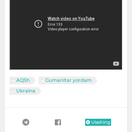
AQSh
Gumanitar yordam
Ukraina
Ulashing