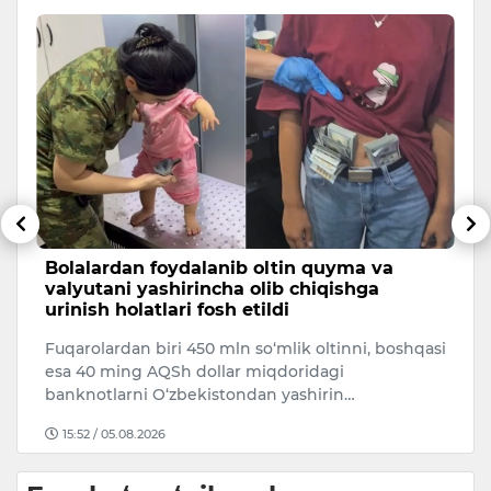
Bolalardan foydalanib oltin quyma va
T
valyutani yashirincha olib chiqishga
h
urinish holatlari fosh etildi
O
Fuqarolardan biri 450 mln so‘mlik oltinni, boshqasi
bo
esa 40 ming AQSh dollar miqdoridagi
ya
banknotlarni O‘zbekistondan yashirin…
15:52 / 05.08.2026