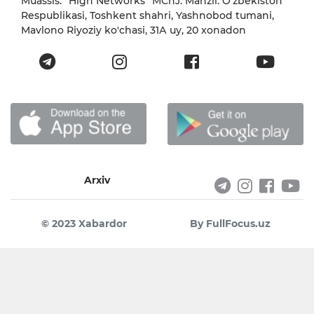
Muassis: “High Networks” MChJ. Manzil: O'zbekiston
Respublikasi, Toshkent shahri, Yashnobod tumani,
Mavlono Riyoziy ko'chasi, 31А uy, 20 xonadon
Arxiv
© 2023 Xabardor
By FullFocus.uz