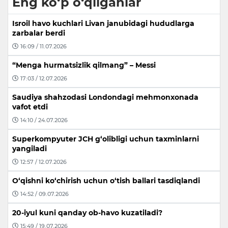
Eng ko‘p o‘qilganlar
Isroil havo kuchlari Livan janubidagi hududlarga
zarbalar berdi
16:09 / 11.07.2026
“Menga hurmatsizlik qilmang” – Messi
17:03 / 12.07.2026
Saudiya shahzodasi Londondagi mehmonxonada
vafot etdi
14:10 / 24.07.2026
Superkompyuter JCH g‘olibligi uchun taxminlarni
yangiladi
12:57 / 12.07.2026
O‘qishni ko‘chirish uchun o‘tish ballari tasdiqlandi
14:52 / 09.07.2026
20-iyul kuni qanday ob-havo kuzatiladi?
15:49 / 19.07.2026