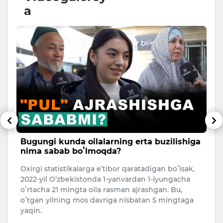
a
Bugungi kunda oilalarning erta buzilishiga
X
nima sabab boʻlmoqda?
a
Oxirgi statistikalarga e’tibor qaratadigan boʻlsak,
Is
2022-yil O‘zbekistonda 1-yanvardan 1-iyungacha
to
ni
oʻrtacha 21 mingta oila rasman ajrashgan. Bu,
eg
oʻtgan yilning mos davriga nisbatan 5 mingtaga
qo
yaqin.