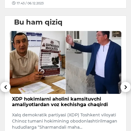
17:43 / 06.12.2023
Bu ham qiziq
XDP hokimlarni aholini kamsituvchi
M
amaliyotlardan voz kechishga chaqirdi
Po
Xalq demokratik partiyasi (XDP) Toshkent viloyati
bo
Chinoz tumani hokimining obodonlashtirilmagan
bo
hududlarga “Sharmandali maha…