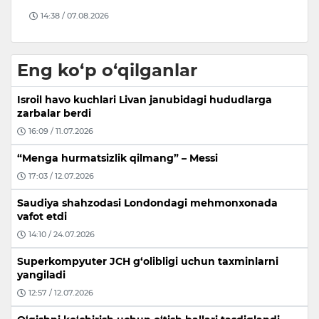
14:38 / 07.08.2026
Eng ko‘p o‘qilganlar
Isroil havo kuchlari Livan janubidagi hududlarga
zarbalar berdi
16:09 / 11.07.2026
“Menga hurmatsizlik qilmang” – Messi
17:03 / 12.07.2026
Saudiya shahzodasi Londondagi mehmonxonada
vafot etdi
14:10 / 24.07.2026
Superkompyuter JCH g‘olibligi uchun taxminlarni
yangiladi
12:57 / 12.07.2026