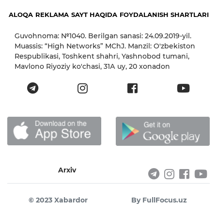
ALOQA
REKLAMA
SAYT HAQIDA
FOYDALANISH SHARTLARI
Guvohnoma: №1040. Berilgan sanasi: 24.09.2019-yil.
Muassis: “High Networks” MChJ. Manzil: O'zbekiston
Respublikasi, Toshkent shahri, Yashnobod tumani,
Mavlono Riyoziy ko'chasi, 31А uy, 20 xonadon
Arxiv
© 2023 Xabardor
By FullFocus.uz