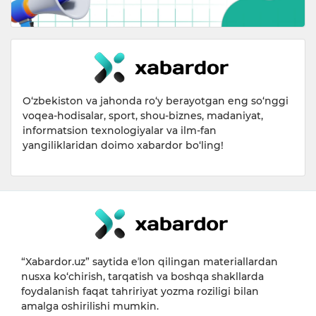
O‘zbekiston va jahonda ro‘y berayotgan eng so‘nggi
voqea-hodisalar, sport, shou-biznes, madaniyat,
informatsion texnologiyalar va ilm-fan
yangiliklaridan doimo xabardor bo‘ling!
“Xabardor.uz” saytida eʼlon qilingan materiallardan
nusxa ko‘chirish, tarqatish va boshqa shakllarda
foydalanish faqat tahririyat yozma roziligi bilan
amalga oshirilishi mumkin.