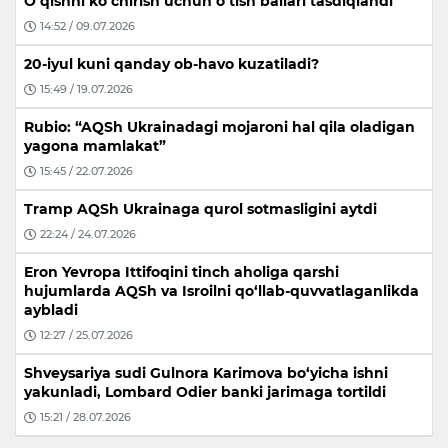
O‘qishni ko‘chirish uchun o‘tish ballari tasdiqlandi
14:52 / 09.07.2026
20-iyul kuni qanday ob-havo kuzatiladi?
15:49 / 19.07.2026
Rubio: “AQSh Ukrainadagi mojaroni hal qila oladigan
yagona mamlakat”
15:45 / 22.07.2026
Tramp AQSh Ukrainaga qurol sotmasligini aytdi
22:24 / 24.07.2026
Eron Yevropa Ittifoqini tinch aholiga qarshi
hujumlarda AQSh va Isroilni qo‘llab-quvvatlaganlikda
aybladi
12:27 / 25.07.2026
Shveysariya sudi Gulnora Karimova bo‘yicha ishni
yakunladi, Lombard Odier banki jarimaga tortildi
15:21 / 28.07.2026