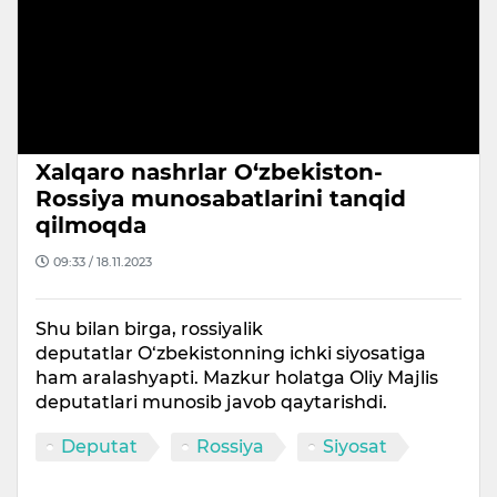
i
d
e
o
Xalqaro nashrlar O‘zbekiston-
Rossiya munosabatlarini tanqid
qilmoqda
09:33 / 18.11.2023
Shu bilan birga, rossiyalik
deputatlar O‘zbekistonning ichki siyosatiga
ham aralashyapti. Mazkur holatga Oliy Majlis
deputatlari munosib javob qaytarishdi.
Deputat
Rossiya
Siyosat