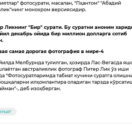
иятлар" фотосурати, масалан, "Пҳантом" "Абадий
ллик"нинг монохром версиясидир.
р Ликнинг "Бир" сурати. Бу суратни аноним харид
 йил декабрь ойида бир миллион долларга сотиб
н.
 йилда Мелбурнда туғилган, ҳозирда Лас-Вегасда яш
шлаётган австралиялик фотограф Питер Лик ўз иши
да "Фотосуратларимда табиат кучини суратга олишн
бошқаларни илҳомлантира оладиган тарзда кўрсат
айман"-, деб изоҳберган.
нъат