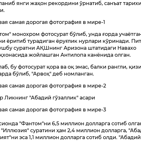
ланиб янги жаҳон рекордини ўрнатиб, санъат тарих
и.
том" монохром фотосурат бўлиб, унда ғорда учаётга
ни ёритиб турадиган ёруғлик нурлари кўринади. Пи
ушбу суратни АҚШнинг Аризона штатидаги Навахо
қхонасида жойлашган Антилопа канёнида олган.
лаб, бу фотосурат қора ва оқ эмас, балки рангли, қиз
арда бўлиб, "Арвоҳ" деб номланган.
р Ликнинг "Абадий гўзаллик" асари
сионда "Фантом"ни 6,5 миллион долларга сотиб олга
 "Иллюзия" суратини ҳам 2,4 миллион долларга, "Аб
ият"ни эса 1,1 миллион долларга сотиб олди. "Абадий