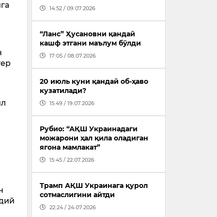
ига
14:52 / 09.07.2026
“Ланс” Ҳусановни қандай
кашф этгани маълум бўлди
н
17:05 / 08.07.2026
тер
20 июль куни қандай об-ҳаво
кузатилади?
ил
15:49 / 19.07.2026
Рубио: “АҚШ Украинадаги
можарони ҳал қила оладиган
ягона мамлакат”
15:45 / 22.07.2026
Трамп АҚШ Украинага қурол
н
сотмаслигини айтди
адий
22:24 / 24.07.2026