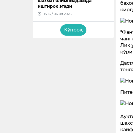
шахмат олимпиадасида
баҳо
иштирок этади
кирд
15:16 / 06.08.2026
Кўпроқ
"Фан
чанг
Лик 
қўри
Даст
тонл
Пите
Аукт
шахс
кайф