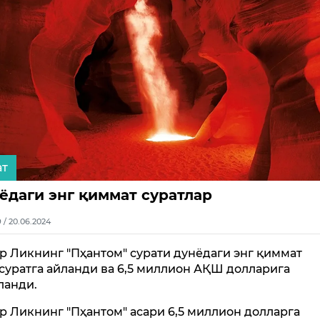
ат
ёдаги энг қиммат суратлар
9 / 20.06.2024
р Ликнинг "Пҳантом" сурати дунёдаги энг қиммат
суратга айланди ва 6,5 миллион АҚШ долларига
ланди.
р Ликнинг "Пҳантом" асари 6,5 миллион долларга