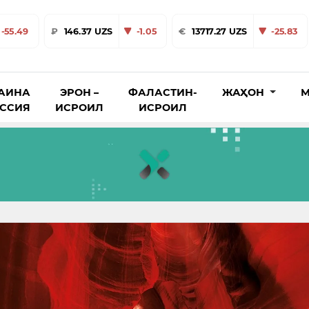
-55.49
₽
146.37 UZS
-1.05
€
13717.27 UZS
-25.83
АИНА
ЭРОН –
ФАЛАСТИН-
ЖАҲОН
М
ОССИЯ
ИСРОИЛ
ИСРОИЛ