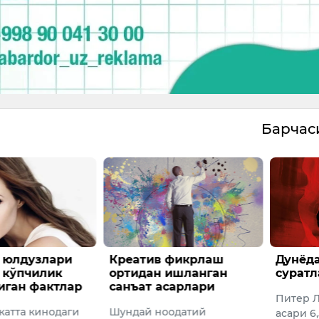
Барча
 фикрлаш
Дунёдаги энг қиммат
“Осеan
 ишланган
суратлар
танлов
сарлари
бўлган
Питер Ликнинг "Пҳантом"
эълон
оодатий
асари 6,5 миллион