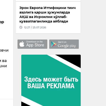
Эрон Европа Иттифоқини тинч
аҳолига қарши ҳужумларда
АҚШ ва Исроилни қўллаб-
қувватлаганликда айблади
ор
12:27 / 25.07.2026
овчи
и ва
ишни