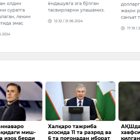
Ўтган й
 эга бўлган
долларга баҳоланиб янги
танлов
ни улашамиз.
жаҳон рекордини ўрнатиб,
ажойиб 
санъат тарихига кирди.
6.2024
фотосу
17:19 / 20.06.2024
заврла
12:26 /
 тажриба
АҚШда Трамп
Мекси
1 та разряд ва
хавфсизлигига таҳдид
блоге
онадан иборат
қилган шахс қўлга
вақтид