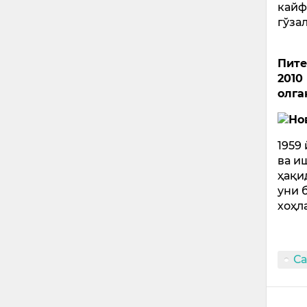
кайф
гўза
Пите
2010
олга
1959
ва и
ҳақи
уни 
хоҳл
Са