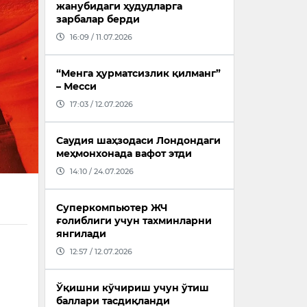
жанубидаги ҳудудларга
зарбалар берди
16:09 / 11.07.2026
“Менга ҳурматсизлик қилманг”
– Месси
17:03 / 12.07.2026
Саудия шаҳзодаси Лондондаги
меҳмонхонада вафот этди
14:10 / 24.07.2026
Суперкомпьютер ЖЧ
ғолиблиги учун тахминларни
янгилади
12:57 / 12.07.2026
Ўқишни кўчириш учун ўтиш
баллари тасдиқланди