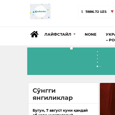
$
11886.72 UZS
ЛАЙФСТАЙЛ
NONE
УКР
– Р
Сўнгги
янгиликлар
Бугун, 7 август куни қандай