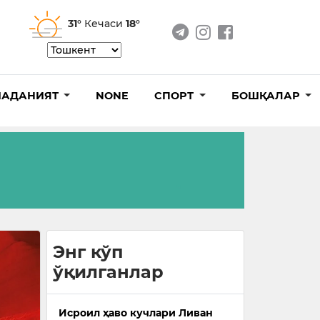
31°
Кечаси
18°
АДАНИЯТ
NONE
СПОРТ
БОШҚАЛАР
Энг кўп
ўқилганлар
Исроил ҳаво кучлари Ливан