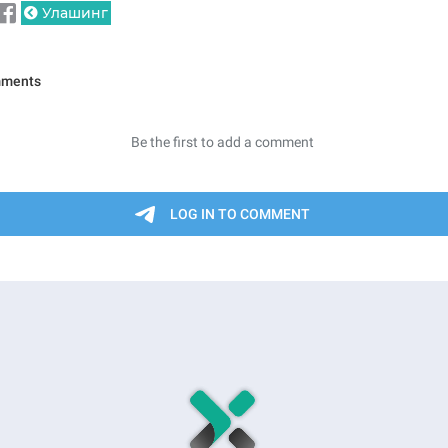
Улашинг