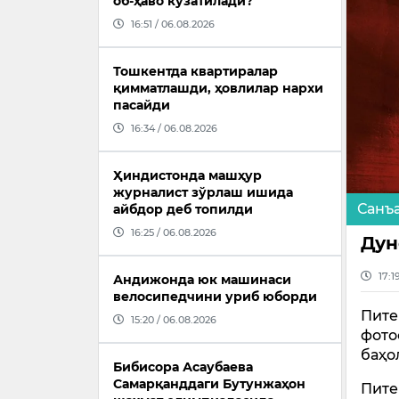
об-ҳаво кузатилади?
16:51 / 06.08.2026
Тошкентда квартиралар
қимматлашди, ҳовлилар нархи
пасайди
16:34 / 06.08.2026
Ҳиндистонда машҳур
журналист зўрлаш ишида
Санъ
айбдор деб топилди
16:25 / 06.08.2026
Дун
17:1
Андижонда юк машинаси
велосипедчини уриб юборди
Пите
15:20 / 06.08.2026
фото
баҳо
Бибисора Асаубаева
Самарқанддаги Бутунжаҳон
Пите