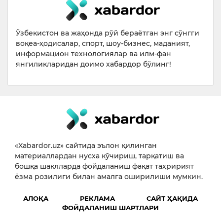
Ўзбекистон ва жаҳонда рўй бераётган энг сўнгги
воқеа-ҳодисалар, спорт, шоу-бизнес, маданият,
информацион технологиялар ва илм-фан
янгиликларидан доимо хабардор бўлинг!
«Xabardor.uz» сайтида эълон қилинган
материаллардан нусха кўчириш, тарқатиш ва
бошқа шаклларда фойдаланиш фақат таҳририят
ёзма розилиги билан амалга оширилиши мумкин.
АЛОҚА
РЕКЛАМА
САЙТ ҲАҚИДА
ФОЙДАЛАНИШ ШАРТЛАРИ