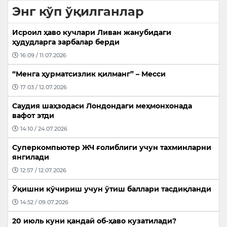
Энг кўп ўқилганлар
Исроил ҳаво кучлари Ливан жанубидаги
ҳудудларга зарбалар берди
16:09 / 11.07.2026
“Менга ҳурматсизлик қилманг” – Месси
17:03 / 12.07.2026
Саудия шаҳзодаси Лондондаги меҳмонхонада
вафот этди
14:10 / 24.07.2026
Суперкомпьютер ЖЧ ғолиблиги учун тахминларни
янгилади
12:57 / 12.07.2026
Ўқишни кўчириш учун ўтиш баллари тасдиқланди
14:52 / 09.07.2026
20 июль куни қандай об-ҳаво кузатилади?