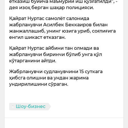
етказиш бўйича маъмурий иш қўзғатилди”, -
дея изоҳ берган шаҳар полицияси.
Қайрат Нуртас самолёт салонида
жабрланувчи Асилбек Беккаиров билан
жанжаллашиб, унинг юзига уриб, соғлиғига
енгил шикаст етказган.
Қайрат Нуртас айбини тан олмади ва
жабрланувчи биринчи бўлиб унга қўл
кўтарганини айтди.
Жабрланувчи судланувчини 15 суткага
ҳибсга олишни ва ундан жарима
ундирилишини сўраган.
Шоу-бизнес