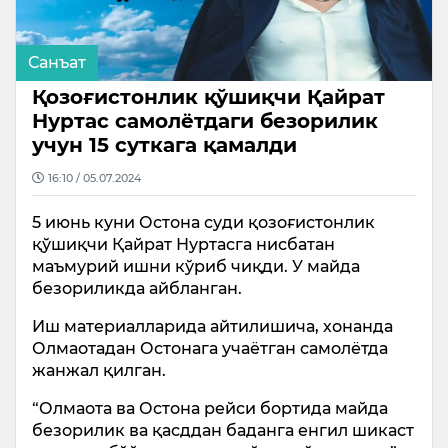
Санъат
Қозоғистонлик қўшиқчи Қайрат
Нуртас самолётдаги безорилик
учун 15 суткага қамалди
16:10 / 05.07.2024
5 июнь куни Остона суди қозоғистонлик
қўшиқчи Қайрат Нуртасга нисбатан
маъмурий ишни кўриб чиқди. У майда
безориликда айбланган.
Иш материалларида айтилишича, хонанда
Олмаотадан Остонага учаётган самолётда
жанжал қилган.
“Олмаота ва Остона рейси бортида майда
безорилик ва қасддан баданга енгил шикаст