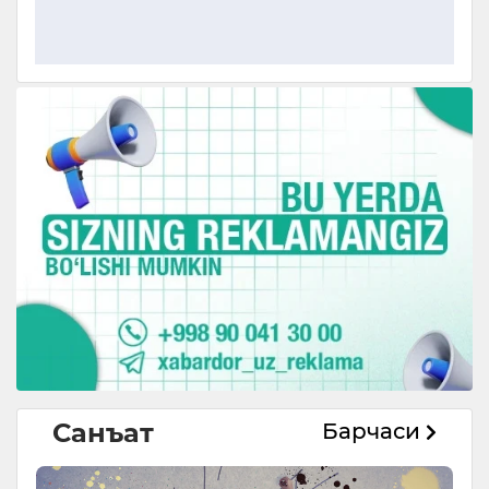
Санъат
Барчаси