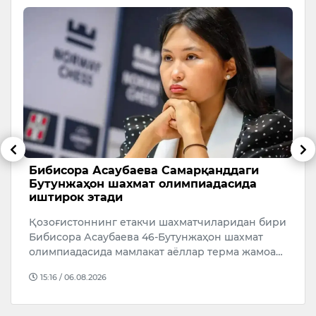
Бибисора Асаубаева Самарқанддаги
Ў
Бутунжаҳон шахмат олимпиадасида
т
иштирок этади
б
Қозоғистоннинг етакчи шахматчиларидан бири
Қ
Бибисора Асаубаева 46-Бутунжаҳон шахмат
т
олимпиадасида мамлакат аёллар терма жамоа…
р
15:16 / 06.08.2026