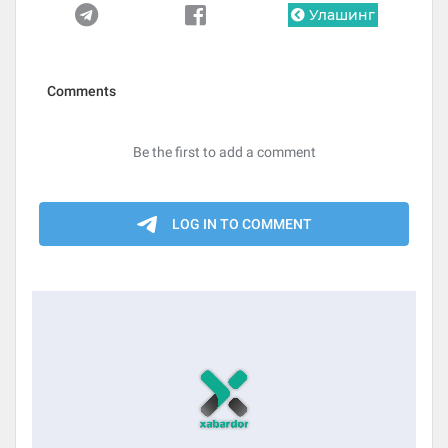
Улашинг