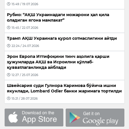
15:49 / 19.07.2026
Рубио: “АҚШ Украинадаги можарони ҳал қила
оладиган ягона мамлакат”
15:45 / 22.07.2026
Трамп АҚШ Украинага қурол сотмаслигини айтди
22:24 / 24.07.2026
Эрон Европа Иттифоқини тинч аҳолига қарши
ҳужумларда АҚШ ва Исроилни қўллаб-
қувватлаганликда айблади
12:27 / 25.07.2026
Швейсария суди Гулнора Каримова бўйича ишни
якунлади, Lombard Odier банки жаримага тортилди
15:21 / 28.07.2026