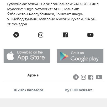
Гувоҳнома: №1040. Берилган санаси: 24.09.2019 йил.
Муассис: “High Networks” МЧЖ. Манзил:
Ўзбекистон Республикаси, Тошкент шаҳри,
Яшнобод тумани, Мавлоно Риёзий кўчаси, 31А уй,
20 хонадон
Архив
© 2023 Xabardor
By FullFocus.uz