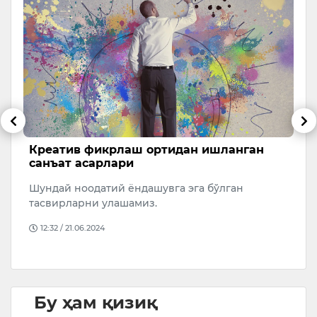
к
Креатив фикрлаш ортидан ишланган
Д
санъат асарлари
П
Шундай ноодатий ёндашувга эга бўлган
д
тасвирларни улашамиз.
ў
12:32 / 21.06.2024
Бу ҳам қизиқ