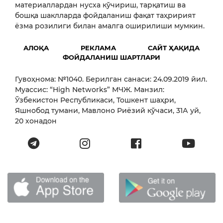
материаллардан нусха кўчириш, тарқатиш ва
бошқа шаклларда фойдаланиш фақат таҳририят
ёзма розилиги билан амалга оширилиши мумкин.
АЛОҚА
РЕКЛАМА
САЙТ ҲАҚИДА
ФОЙДАЛАНИШ ШАРТЛАРИ
Гувоҳнома: №1040. Берилган санаси: 24.09.2019 йил.
Муассис: “High Networks” МЧЖ. Манзил:
Ўзбекистон Республикаси, Тошкент шаҳри,
Яшнобод тумани, Мавлоно Риёзий кўчаси, 31А уй,
20 хонадон