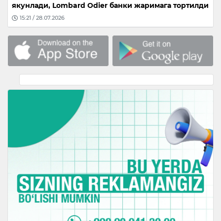
якунлади, Lombard Odier банки жаримага тортилди
15:21 / 28.07.2026