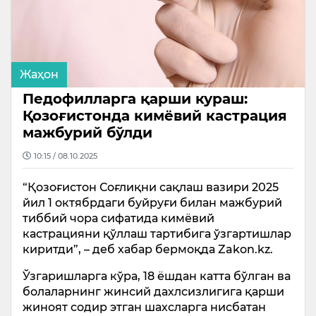
Жаҳон
Педофилларга қарши кураш:
Қозоғистонда кимёвий кастрация
мажбурий бўлди
10:15 / 08.10.2025
“Қозоғистон Соғлиқни сақлаш вазири 2025
йил 1 октябрдаги буйруғи билан мажбурий
тиббий чора сифатида кимёвий
кастрацияни қўллаш тартибига ўзгартишлар
киритди”, – деб хабар бермоқда Zakon.kz.
Ўзгаришларга кўра, 18 ёшдан катта бўлган ва
болаларнинг жинсий дахлсизлигига қарши
жиноят содир этган шахсларга нисбатан