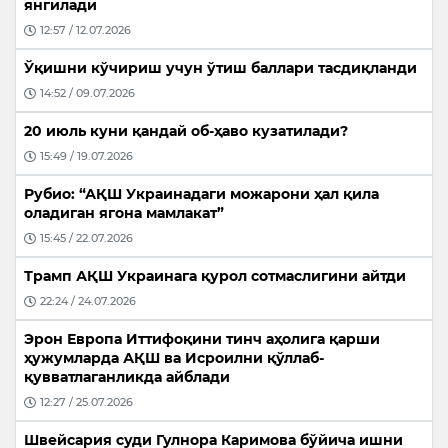
янгилади
12:57 / 12.07.2026
Ўқишни кўчириш учун ўтиш баллари тасдиқланди
14:52 / 09.07.2026
20 июль куни қандай об-ҳаво кузатилади?
15:49 / 19.07.2026
Рубио: “АҚШ Украинадаги можарони ҳал қила
оладиган ягона мамлакат”
15:45 / 22.07.2026
Трамп АҚШ Украинага қурол сотмаслигини айтди
22:24 / 24.07.2026
Эрон Европа Иттифоқини тинч аҳолига қарши
ҳужумларда АҚШ ва Исроилни қўллаб-
қувватлаганликда айблади
12:27 / 25.07.2026
Швейсария суди Гулнора Каримова бўйича ишни