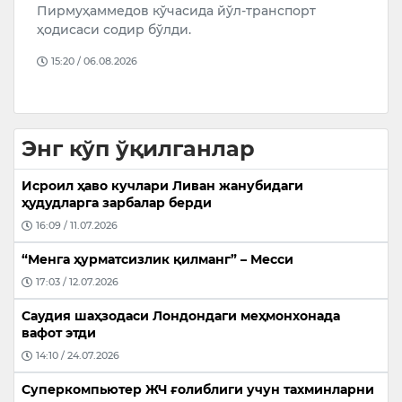
Пирмуҳаммедов кўчасида йўл-транспорт
ш
ни
ҳодисаси содир бўлди.
н
м
15:20 / 06.08.2026
Энг кўп ўқилганлар
Исроил ҳаво кучлари Ливан жанубидаги
ҳудудларга зарбалар берди
16:09 / 11.07.2026
“Менга ҳурматсизлик қилманг” – Месси
17:03 / 12.07.2026
Саудия шаҳзодаси Лондондаги меҳмонхонада
вафот этди
14:10 / 24.07.2026
Суперкомпьютер ЖЧ ғолиблиги учун тахминларни