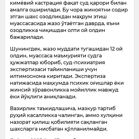
кимёвий кастрация фақат суд қарори билан
амалга оширилади. Бу чора жиноятни содир
этган шахс озодликдан маҳрум этиш
муассасасида жазо ўтаётган даврда, яъни
озодликка чиқишдан олти ой олдин
бажарилади.
Шунингдек, жазо муддати тугашидан 12 ой
олдин, муассаса маъмурияти судга
ҳужжатлар юбориб, суд-психиатрия
экспертизаси тайинланиши учун
илтимоснома киритади. Экспертиза
натижасида маҳкумда психик оғишлар ёки
жинсий зўравонликка мойиллик мавжуд
ёки йўқлиги аниқланади.
Вазирлик таъкидлашича, мазкур тартиб
руҳий касалликка чалинган, аммо хулқини
назорат қилиш қобилияти сақланган
шахсларга нисбатан қўлланилмайди.