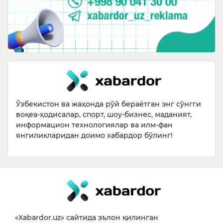
Ўзбекистон ва жаҳонда рўй бераётган энг сўнгги
воқеа-ҳодисалар, спорт, шоу-бизнес, маданият,
информацион технологиялар ва илм-фан
янгиликларидан доимо хабардор бўлинг!
«Xabardor.uz» сайтида эълон қилинган