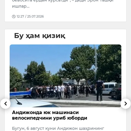
ишлар…
12:27 / 25.07.2026
Бу ҳам қизиқ
нг
Андижонда юк машинаси
Т
велосипедчини уриб юборди
м
Бугун, 6 август куни Андижон шаҳрининг
А