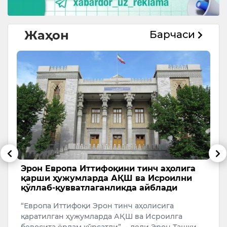
Жаҳон
Барчаси
и
Эрон Европа Иттифоқини тинч аҳолига
Т
қарши ҳужумларда АҚШ ва Исроилни
с
қўллаб-қувватлаганликда айблади
А
“Европа Иттифоқи Эрон тинч аҳолисига
У
қаратилган ҳужумларда АҚШ ва Исроилга
бевосита ёрдам кўрсатди”, – деди Эрон Ташқи