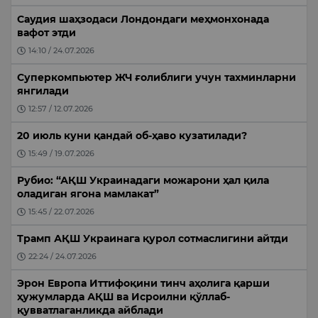
Саудия шаҳзодаси Лондондаги меҳмонхонада
вафот этди
14:10 / 24.07.2026
Суперкомпьютер ЖЧ ғолиблиги учун тахминларни
янгилади
12:57 / 12.07.2026
20 июль куни қандай об-ҳаво кузатилади?
15:49 / 19.07.2026
Рубио: “АҚШ Украинадаги можарони ҳал қила
оладиган ягона мамлакат”
15:45 / 22.07.2026
Трамп АҚШ Украинага қурол сотмаслигини айтди
22:24 / 24.07.2026
Эрон Европа Иттифоқини тинч аҳолига қарши
ҳужумларда АҚШ ва Исроилни қўллаб-
қувватлаганликда айблади