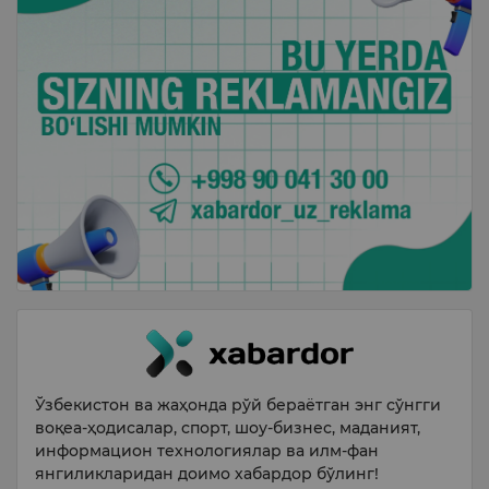
Ўзбекистон ва жаҳонда рўй бераётган энг сўнгги
воқеа-ҳодисалар, спорт, шоу-бизнес, маданият,
информацион технологиялар ва илм-фан
янгиликларидан доимо хабардор бўлинг!