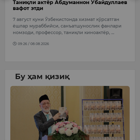
б
Таниқли актёр Абдуманнон Убайдуллаев
А
вафот этди
с
7 август куни Ўзбекистонда хизмат кўрсатган
А
ёшлар мураббийси, санъатшунослик фанлари
қ
т
номзоди, профессор, таниқли киноактёр, …
“
…
09:26 / 08.08.2026
Бу ҳам қизиқ