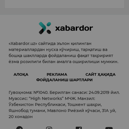
«Xabardor.uz» сайтида эълон қилинган
материаллардан нусха кўчириш, тарқатиш ва
бошқа шаклларда фойдаланиш фақат таҳририят
ёзма розилиги билан амалга оширилиши мумкин.
АЛОҚА
РЕКЛАМА
САЙТ ҲАҚИДА
ФОЙДАЛАНИШ ШАРТЛАРИ
Гувоҳнома: №1040. Берилган санаси: 24.09.2019 йил.
Муассис: “High Networks” МЧЖ. Манзил:
Ўзбекистон Республикаси, Тошкент шаҳри,
Яшнобод тумани, Мавлоно Риёзий кўчаси, 31А уй,
20 хонадон