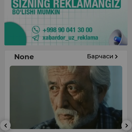
None
Барчаси