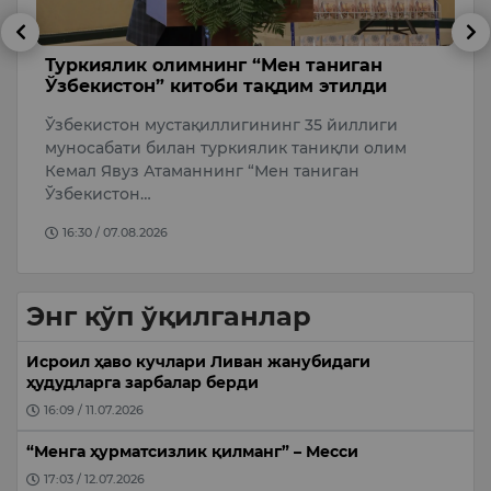
Туркиялик олимнинг “Мен таниган
Р
Ўзбекистон” китоби тақдим этилди
н
қ
и
Ўзбекистон мустақиллигининг 35 йиллиги
М
19
муносабати билан туркиялик таниқли олим
Р
Кемал Явуз Атаманнинг “Мен таниган
н
Ўзбекистон…
қ
16:30 / 07.08.2026
Энг кўп ўқилганлар
Исроил ҳаво кучлари Ливан жанубидаги
ҳудудларга зарбалар берди
16:09 / 11.07.2026
“Менга ҳурматсизлик қилманг” – Месси
17:03 / 12.07.2026