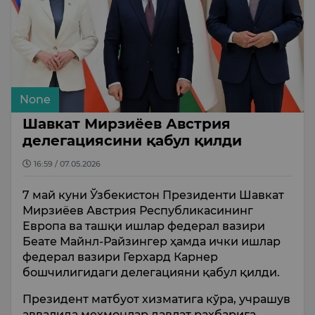
None
Шавкат Мирзиёев Австрия
делегациясини қабул қилди
16:59 / 07.05.2026
7 май куни Ўзбекистон Президенти Шавкат
Мирзиёев Австрия Республикасининг
Европа ва ташқи ишлар федерал вазири
Беате Майнл-Райзингер ҳамда ички ишлар
федерал вазири Герхард Карнер
бошчилигидаги делегацияни қабул қилди.
Президент матбуот хизматига кўра, учрашув
аввалида меҳмонлар давлат раҳбарига