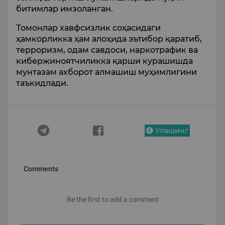
битимлар имзоланган.
Томонлар хавфсизлик соҳасидаги
ҳамкорликка ҳам алоҳида эътибор қаратиб,
терроризм, одам савдоси, наркотрафик ва
кибержиноятчиликка қарши курашишда
мунтазам ахборот алмашиш муҳимлигини
таъкидлади.
Улашинг