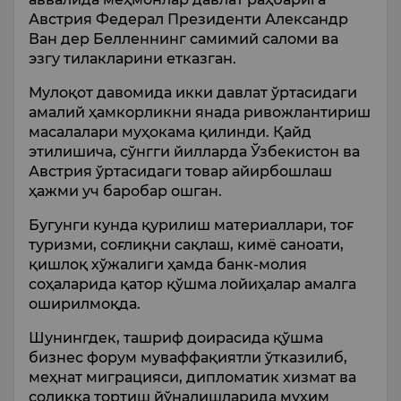
Австрия Федерал Президенти Александр
Ван дер Белленнинг самимий саломи ва
эзгу тилакларини етказган.
Мулоқот давомида икки давлат ўртасидаги
амалий ҳамкорликни янада ривожлантириш
масалалари муҳокама қилинди. Қайд
этилишича, сўнгги йилларда Ўзбекистон ва
Австрия ўртасидаги товар айирбошлаш
ҳажми уч баробар ошган.
Бугунги кунда қурилиш материаллари, тоғ
туризми, соғлиқни сақлаш, кимё саноати,
қишлоқ хўжалиги ҳамда банк-молия
соҳаларида қатор қўшма лойиҳалар амалга
оширилмоқда.
Шунингдек, ташриф доирасида қўшма
бизнес форум муваффақиятли ўтказилиб,
меҳнат миграцияси, дипломатик хизмат ва
солиққа тортиш йўналишларида муҳим