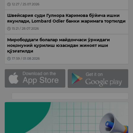
12:27 / 25.07.2026
Швейсария суди Гулнора Каримова бўйича ишни
якунлади, Lombard Odier банки жаримага тортилди
15:21 / 28.07.2026
Мирободдаги болалар майдончаси ўрнидаги
ноқонуний қурилиш юзасидан жиноят иши
қўзғатилди
17:59 / 01.08.2026