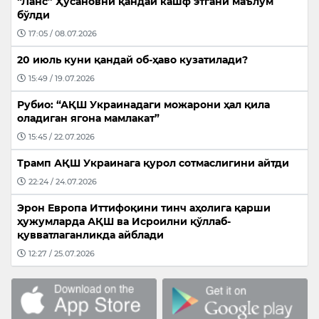
“Ланс” Ҳусановни қандай кашф этгани маълум
бўлди
17:05 / 08.07.2026
20 июль куни қандай об-ҳаво кузатилади?
15:49 / 19.07.2026
Рубио: “АҚШ Украинадаги можарони ҳал қила
оладиган ягона мамлакат”
15:45 / 22.07.2026
Трамп АҚШ Украинага қурол сотмаслигини айтди
22:24 / 24.07.2026
Эрон Европа Иттифоқини тинч аҳолига қарши
ҳужумларда АҚШ ва Исроилни қўллаб-
қувватлаганликда айблади
12:27 / 25.07.2026