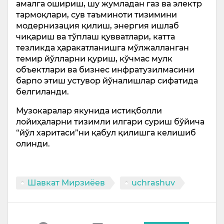
амалга ошириш, шу жумладан газ ва электр
тармоқлари, сув таъминоти тизимини
модернизация қилиш, энергия ишлаб
чиқариш ва тўплаш қувватлари, катта
тезликда ҳаракатланишга мўлжалланган
темир йўлларни қуриш, кўчмас мулк
объектлари ва бизнес инфратузилмасини
барпо этиш устувор йўналишлар сифатида
белгиланди.
Музокаралар якунида истиқболли
лойиҳаларни тизимли илгари суриш бўйича
“йўл харитаси”ни қабул қилишга келишиб
олинди.
Шавкат Мирзиёев
uchrashuv