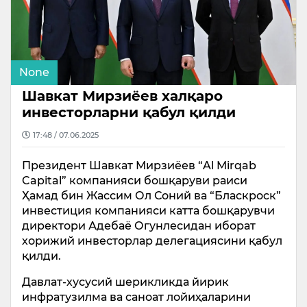
None
Шавкат Мирзиёев халқаро
инвесторларни қабул қилди
17:48 / 07.06.2025
Президент Шавкат Мирзиёев “Al Mirqab
Capital” компанияси бошқаруви раиси
Ҳамад бин Жассим Ол Соний ва “Блаcкроcк”
инвестиция компанияси катта бошқарувчи
директори Адебаё Огунлесидан иборат
хорижий инвесторлар делегациясини қабул
қилди.
Давлат-хусусий шерикликда йирик
инфратузилма ва саноат лойиҳаларини