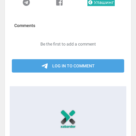
Улашинг