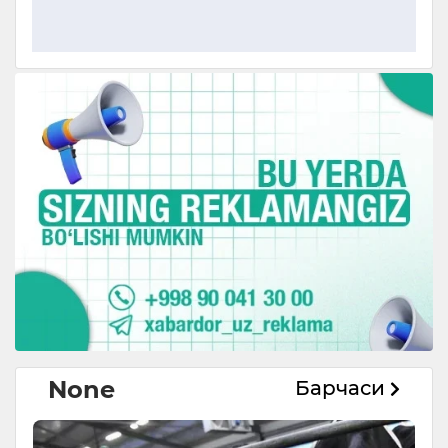
None
Барчаси