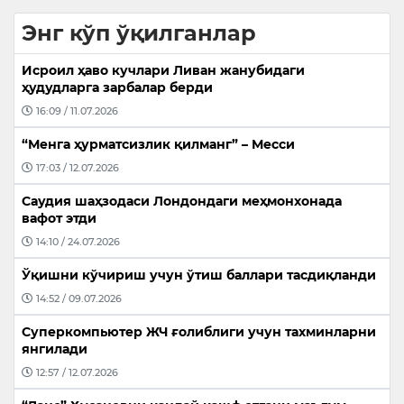
Энг кўп ўқилганлар
Исроил ҳаво кучлари Ливан жанубидаги
ҳудудларга зарбалар берди
16:09 / 11.07.2026
“Менга ҳурматсизлик қилманг” – Месси
17:03 / 12.07.2026
Саудия шаҳзодаси Лондондаги меҳмонхонада
вафот этди
14:10 / 24.07.2026
Ўқишни кўчириш учун ўтиш баллари тасдиқланди
14:52 / 09.07.2026
Суперкомпьютер ЖЧ ғолиблиги учун тахминларни
янгилади
12:57 / 12.07.2026