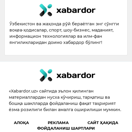
Ўзбекистон ва жаҳонда рўй бераётган энг сўнгги
воқеа-ҳодисалар, спорт, шоу-бизнес, маданият,
информацион технологиялар ва илм-фан
янгиликларидан доимо хабардор бўлинг!
«Xabardor.uz» сайтида эълон қилинган
материаллардан нусха кўчириш, тарқатиш ва
бошқа шаклларда фойдаланиш фақат таҳририят
ёзма розилиги билан амалга оширилиши мумкин.
АЛОҚА
РЕКЛАМА
САЙТ ҲАҚИДА
ФОЙДАЛАНИШ ШАРТЛАРИ