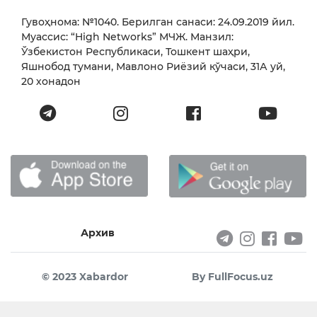
Гувоҳнома: №1040. Берилган санаси: 24.09.2019 йил.
Муассис: “High Networks” МЧЖ. Манзил:
Ўзбекистон Республикаси, Тошкент шаҳри,
Яшнобод тумани, Мавлоно Риёзий кўчаси, 31А уй,
20 хонадон
Архив
© 2023 Xabardor
By FullFocus.uz