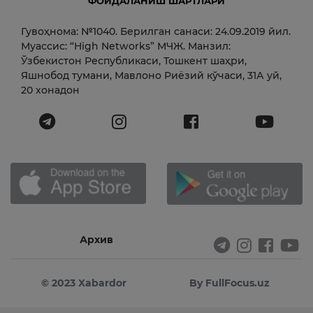
ФОЙДАЛАНИШ ШАРТЛАРИ
Гувоҳнома: №1040. Берилган санаси: 24.09.2019 йил.
Муассис: “High Networks” МЧЖ. Манзил:
Ўзбекистон Республикаси, Тошкент шаҳри,
Яшнобод тумани, Мавлоно Риёзий кўчаси, 31А уй,
20 хонадон
Архив
© 2023 Xabardor
By FullFocus.uz