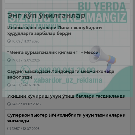
Энг кўп ўқилганлар
Исроил ҳаво кучлари Ливан жанубидаги
ҳудудларга зарбалар берди
16:09 / 11.07.2026
“Менга ҳурматсизлик қилманг” – Месси
17:03 / 12.07.2026
Саудия шаҳзодаси Лондондаги меҳмонхонада
вафот этди
14:10 / 24.07.2026
Ўқишни кўчириш учун ўтиш баллари тасдиқланди
14:52 / 09.07.2026
Суперкомпьютер ЖЧ ғолиблиги учун тахминларни
янгилади
12:57 / 12.07.2026