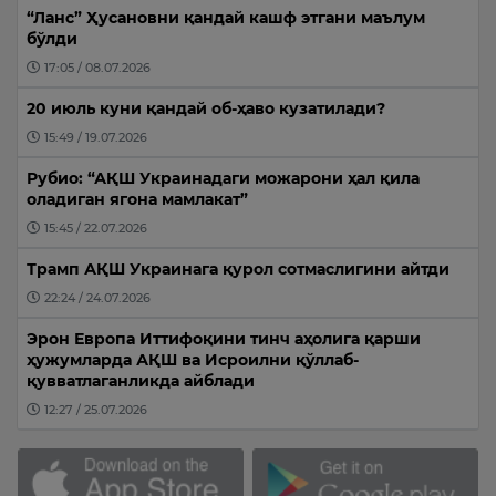
“Ланс” Ҳусановни қандай кашф этгани маълум
бўлди
17:05 / 08.07.2026
20 июль куни қандай об-ҳаво кузатилади?
15:49 / 19.07.2026
Рубио: “АҚШ Украинадаги можарони ҳал қила
оладиган ягона мамлакат”
15:45 / 22.07.2026
Трамп АҚШ Украинага қурол сотмаслигини айтди
22:24 / 24.07.2026
Эрон Европа Иттифоқини тинч аҳолига қарши
ҳужумларда АҚШ ва Исроилни қўллаб-
қувватлаганликда айблади
12:27 / 25.07.2026