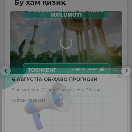
Бу ҳам қизиқ
аш
6 АВГУСТГА ОБ-ҲАВО ПРОГНОЗИ
Б
в
5 август соат 20 дан 6 август соат 20 гача
у
17:09 / 05.08.2026
Ф
б
б