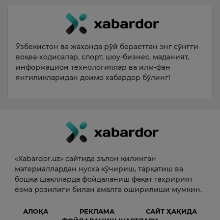
Ўзбекистон ва жаҳонда рўй бераётган энг сўнгги
воқеа-ҳодисалар, спорт, шоу-бизнес, маданият,
информацион технологиялар ва илм-фан
янгиликларидан доимо хабардор бўлинг!
«Xabardor.uz» сайтида эълон қилинган
материаллардан нусха кўчириш, тарқатиш ва
бошқа шаклларда фойдаланиш фақат таҳририят
ёзма розилиги билан амалга оширилиши мумкин.
АЛОҚА
РЕКЛАМА
САЙТ ҲАҚИДА