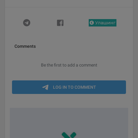
Улашинг