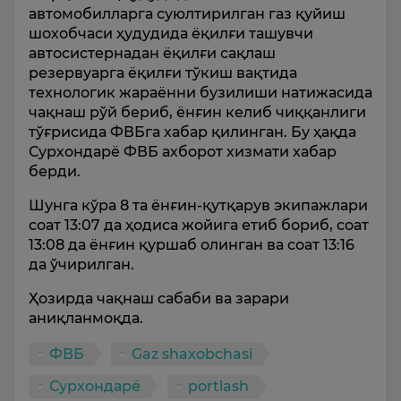
автомобилларга суюлтирилган газ қуйиш
шохобчаси ҳудудида ёқилғи ташувчи
автосистернадан ёқилғи сақлаш
резервуарга ёқилғи тўкиш вақтида
технологик жараённи бузилиши натижасида
чақнаш рўй бериб, ёнғин келиб чиққанлиги
тўғрисида ФВБга хабар қилинган. Бу ҳақда
Сурхондарё ФВБ ахборот хизмати хабар
берди.
Шунга кўра 8 та ёнғин-қутқарув экипажлари
соат 13:07 да ҳодиса жойига етиб бориб, соат
13:08 да ёнғин қуршаб олинган ва соат 13:16
да ўчирилган.
Ҳозирда чақнаш сабаби ва зарари
аниқланмоқда.
ФВБ
Gaz shaxobchasi
Сурхондарё
portlash