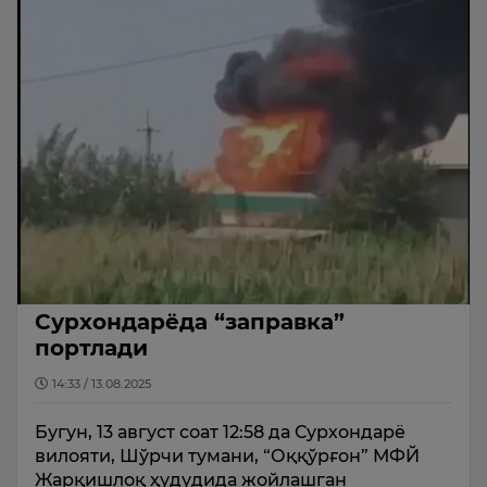
Сурхондарёда “заправка”
портлади
14:33 / 13.08.2025
Бугун, 13 август соат 12:58 да Сурхондарё
вилояти, Шўрчи тумани, “Оққўрғон” МФЙ
Жарқишлоқ ҳудудида жойлашган